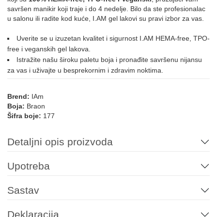
savršen manikir koji traje i do 4 nedelje. Bilo da ste profesionalac
u salonu ili radite kod kuće, I.AM gel lakovi su pravi izbor za vas.
060
061
062
082
086
124
Uverite se u izuzetan kvalitet i sigurnost I.AM HEMA-free, TPO-
free i veganskih gel lakova.
Istražite našu široku paletu boja i pronađite savršenu nijansu
za vas i uživajte u besprekornim i zdravim noktima.
172
LJUBIČASTA
Brend:
IAm
Boja:
Braon
Šifra boje:
177
027
033
038
036
109
112
Detaljni opis proizvoda
Upotreba
005
073
078
085
125
136
Sastav
170
Deklaracija