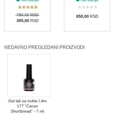
119
135
138
211
173
790,00 RSD
850,00
RSD
395,00
RSD
SIVA
011
058
NEDAVNO PREGLEDANI PROIZVODI
ZELENA
044
108
110
137
155
184
Gel lak za nokte I.Am
008
075
133
134
214
177 "Cacao
Shortbread" - 7 ml
ZLATNA