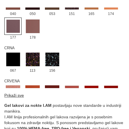
040
050
053
151
165
174
177
178
CRNA
067
113
156
CRVENA
Prikaži sve
024
028
049
041
059
097
Gel lakovi za nokte I.AM
postavljaju nove standarde u industriji
manikira.
I.AM linija profesionalnih gel lakova razvijena je s posebnim
fokusom na zdravlje noktiju. S ponosom predstavljamo gel lakove
098
101
103
105
127
191
koji su
100% HEMA-free, TPO-free i Veganski
, pružajući vam