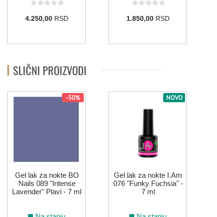
4.250,00
RSD
1.850,00
RSD
195
196
197
013
015
035
072
126
169
215
SLIČNI PROIZVODI
ROZE
-50%
NOVO
171
016
021
039
002
003
042
007
025
032
034
074
Gel lak za nokte BO
Gel lak za nokte I.Am
Nails 089 "Intense
076 "Funky Fuchsia" -
Lavender" Plavi - 7 ml
7 ml
076
079
087
088
089
090
Na stanju
Na stanju