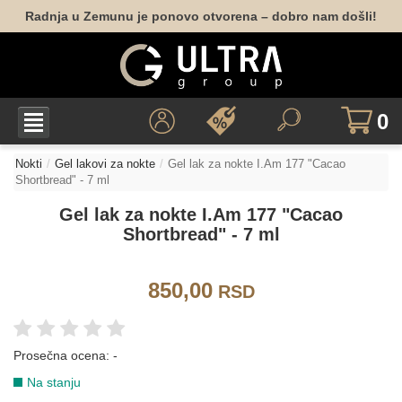
Radnja u Zemunu je ponovo otvorena – dobro nam došli!
0
Nokti
Gel lakovi za nokte
Gel lak za nokte I.Am 177 "Cacao
Shortbread" - 7 ml
Gel lak za nokte I.Am 177 "Cacao
Shortbread" - 7 ml
850,00
RSD
Prosečna ocena:
-
Na stanju