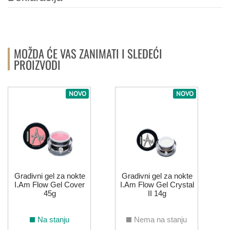
NARANDŽASTA
MOŽDA ĆE VAS ZANIMATI I SLEDEĆI
146
152
175
176
031
077
PROIZVODI
NOVO
NOVO
091
092
093
123
212
NUDE
019
022
054
188
PLAVA
Gradivni gel za nokte
Gradivni gel za nokte
I.Am Flow Gel Cover
I.Am Flow Gel Crystal
45g
II 14g
012
161
004
014
069
107
Na stanju
Nema na stanju