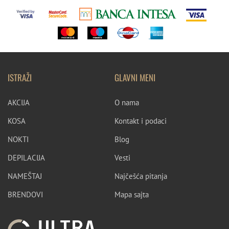
114
ŽUTA
006
122
132
213
ISTRAŽI
GLAVNI MENI
AKCIJA
O nama
KOSA
Kontakt i podaci
NOKTI
Blog
DEPILACIJA
Vesti
NAMEŠTAJ
Najčešća pitanja
BRENDOVI
Mapa sajta