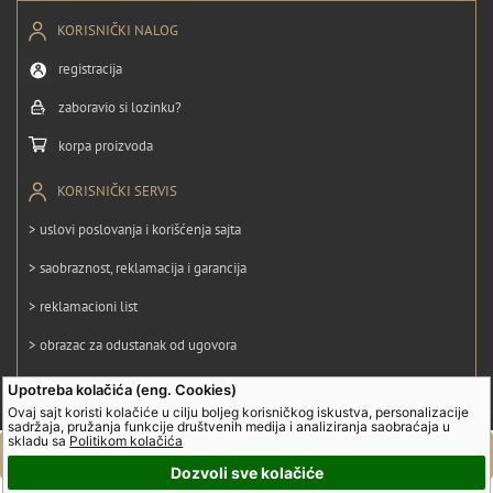
KORISNIČKI NALOG
registracija
zaboravio si lozinku?
korpa proizvoda
KORISNIČKI SERVIS
> uslovi poslovanja i korišćenja sajta
> saobraznost, reklamacija i garancija
> reklamacioni list
> obrazac za odustanak od ugovora
> politika privatnosti
Upotreba kolačića (eng. Cookies)
Ovaj sajt koristi kolačiće u cilju boljeg korisničkog iskustva, personalizacije
> politika kolačića
sadržaja, pružanja funkcije društvenih medija i analiziranja saobraćaja u
skladu sa
Politikom kolačića
Dozvoli sve kolačiće