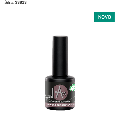
Šifra:
33813
NOVO
BELA
162
001
010
BORDO
047
052
BRAON