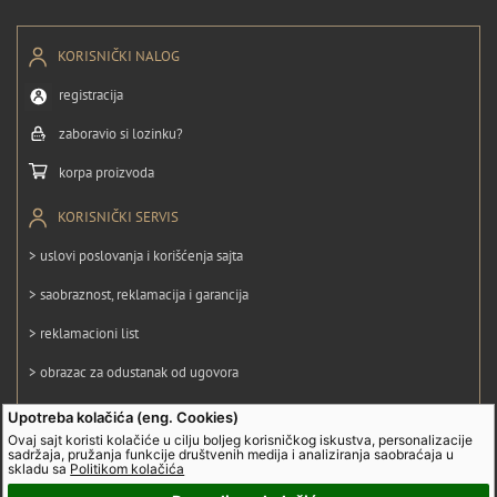
KORISNIČKI NALOG
registracija
zaboravio si lozinku?
korpa proizvoda
KORISNIČKI SERVIS
> uslovi poslovanja i korišćenja sajta
> saobraznost, reklamacija i garancija
> reklamacioni list
> obrazac za odustanak od ugovora
> politika privatnosti
Upotreba kolačića (eng. Cookies)
Ovaj sajt koristi kolačiće u cilju boljeg korisničkog iskustva, personalizacije
> politika kolačića
sadržaja, pružanja funkcije društvenih medija i analiziranja saobraćaja u
skladu sa
Politikom kolačića