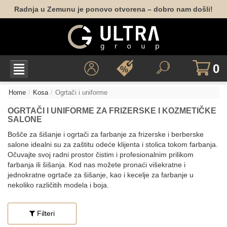
Radnja u Zemunu je ponovo otvorena – dobro nam došli!
0
Home
Kosa
Ogrtači i uniforme
OGRTAČI I UNIFORME ZA FRIZERSKE I KOZMETIČKE
SALONE
Bošče za šišanje i ogrtači za farbanje za frizerske i berberske
salone idealni su za zaštitu odeće klijenta i stolica tokom farbanja.
Očuvajte svoj radni prostor čistim i profesionalnim prilikom
farbanja ili šišanja. Kod nas možete pronaći višekratne i
jednokratne ogrtače za šišanje, kao i kecelje za farbanje u
nekoliko različitih modela i boja.
Filteri