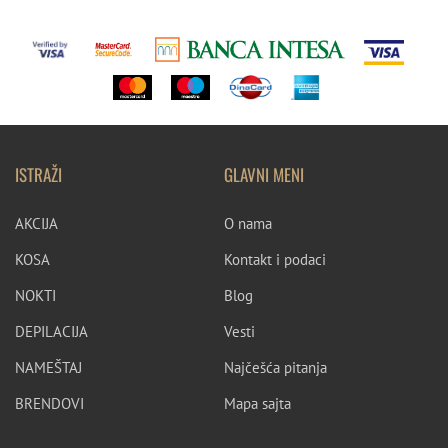
ISTRAŽI
GLAVNI MENI
AKCIJA
O nama
KOSA
Kontakt i podaci
NOKTI
Blog
DEPILACIJA
Vesti
NAMEŠTAJ
Najčešća pitanja
BRENDOVI
Mapa sajta