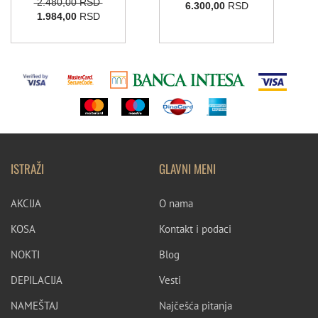
2.480,00 RSD
6.300,00
RSD
1.984,00
RSD
ISTRAŽI
GLAVNI MENI
AKCIJA
O nama
KOSA
Kontakt i podaci
NOKTI
Blog
DEPILACIJA
Vesti
NAMEŠTAJ
Najčešća pitanja