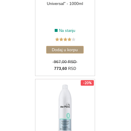
Universal" - 1000ml
Na stanju
967,00 RSD
773,60
RSD
-20%