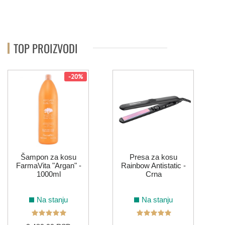
TOP PROIZVODI
-20%
Šampon za kosu
Presa za kosu
FarmaVita "Argan" -
Rainbow Antistatic -
1000ml
Crna
Na stanju
Na stanju