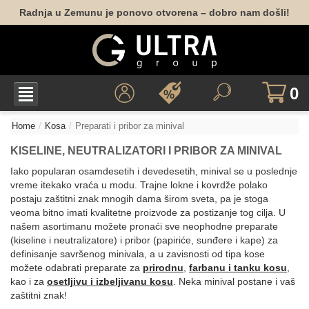
Radnja u Zemunu je ponovo otvorena – dobro nam došli!
0
Home
Kosa
Preparati i pribor za minival
KISELINE, NEUTRALIZATORI I PRIBOR ZA MINIVAL
Iako popularan osamdesetih i devedesetih, minival se u poslednje
vreme itekako vraća u modu. Trajne lokne i kovrdže polako
postaju zaštitni znak mnogih dama širom sveta, pa je stoga
veoma bitno imati kvalitetne proizvode za postizanje tog cilja. U
našem asortimanu možete pronaći sve neophodne preparate
(kiseline i neutralizatore) i pribor (papiriće, sunđere i kape) za
definisanje savršenog minivala, a u zavisnosti od tipa kose
možete odabrati preparate za
prirodnu
,
farbanu i tanku kosu
,
kao i za
osetljivu i izbeljivanu kosu
. Neka minival postane i vaš
zaštitni znak!