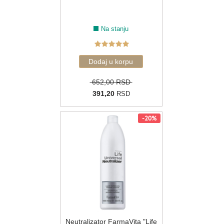
Na stanju
652,00 RSD
391,20
RSD
-20%
Neutralizator FarmaVita "Life