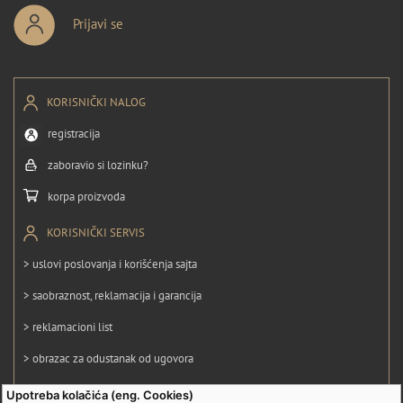
Prijavi se
KORISNIČKI NALOG
registracija
zaboravio si lozinku?
korpa proizvoda
KORISNIČKI SERVIS
> uslovi poslovanja i korišćenja sajta
> saobraznost, reklamacija i garancija
> reklamacioni list
> obrazac za odustanak od ugovora
> politika privatnosti
Upotreba kolačića (eng. Cookies)