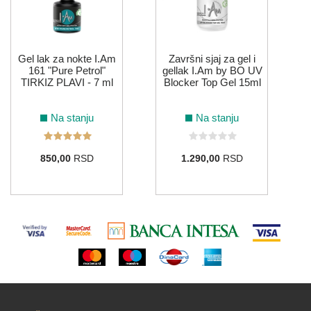
Gel lak za nokte I.Am
Završni sjaj za gel i
161 "Pure Petrol"
gellak I.Am by BO UV
TIRKIZ PLAVI - 7 ml
Blocker Top Gel 15ml
Na stanju
Na stanju
850,00
RSD
1.290,00
RSD