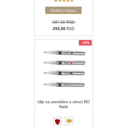
587,00 RSD
293,50
RSD
-50%
Ulje za zanoktice u olovci BO
Nails