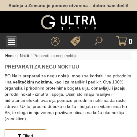
Radnja u Zemunu je ponovo otvorena – dobro nam došli!
0
Home
Nokti
Preparati za negu noktiju
PREPARATI ZA NEGU NOKTIJU
BO Nails preparati za negu noktiju mogu se koristiti i na prirodnim
i na
veštačkim noktima
, kao i za manikir i pedikir. Ova 100%
organska i prirodnim proteinima bogata ulja, obnavljaju i jačaju
prirodni nokat - iznutra i spolja. Osim što imaju hranljivi i
hidratantni efekat, ova ulja pomažu prirodnim noktima da rastu
zdravo. Uz to, prodiru doboko u kožu i bogata su vitaminima E i
B5, te stoga imaju veoma pozitivan uticaj i na kožu oko noktiju
(zanoktice).
Filteri