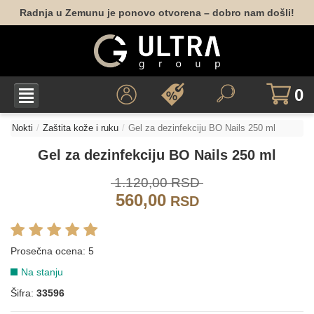
Radnja u Zemunu je ponovo otvorena – dobro nam došli!
0
Nokti
Zaštita kože i ruku
Gel za dezinfekciju BO Nails 250 ml
Gel za dezinfekciju BO Nails 250 ml
1.120,00 RSD
560,00
RSD
Prosečna ocena:
5
Na stanju
Šifra:
33596