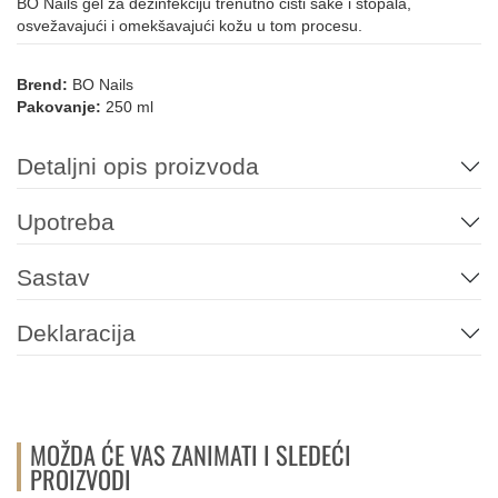
BO Nails gel za dezinfekciju trenutno čisti šake i stopala,
osvežavajući i omekšavajući kožu u tom procesu.
Brend:
BO Nails
Pakovanje:
250 ml
Detaljni opis proizvoda
Upotreba
Sastav
Deklaracija
MOŽDA ĆE VAS ZANIMATI I SLEDEĆI
PROIZVODI