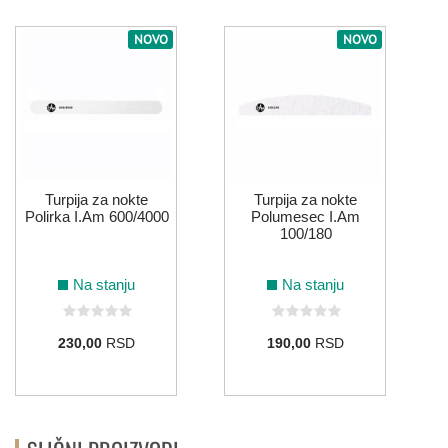
NOVO
NOVO
Turpija za nokte
Turpija za nokte
Polirka I.Am 600/4000
Polumesec I.Am
100/180
Na stanju
Na stanju
230,00
RSD
190,00
RSD