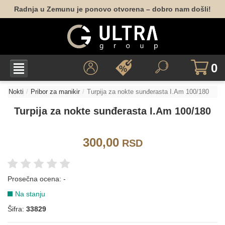
Radnja u Zemunu je ponovo otvorena – dobro nam došli!
0
Nokti
Pribor za manikir
Turpija za nokte sunđerasta I.Am 100/180
Turpija za nokte sunđerasta I.Am 100/180
300,00
RSD
Prosečna ocena:
-
Na stanju
Šifra:
33829