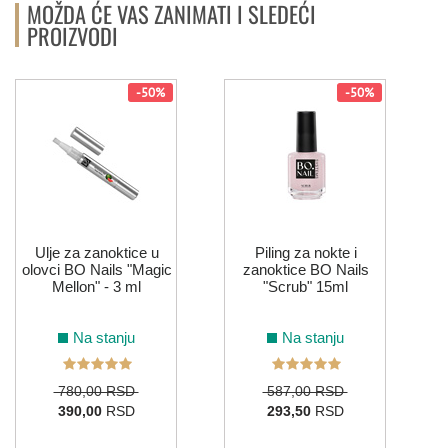
MOŽDA ĆE VAS ZANIMATI I SLEDEĆI
PROIZVODI
-50%
-50%
Ulje za zanoktice u
Piling za nokte i
olovci BO Nails "Magic
zanoktice BO Nails
Mellon" - 3 ml
"Scrub" 15ml
Na stanju
Na stanju
780,00 RSD
587,00 RSD
390,00
RSD
293,50
RSD