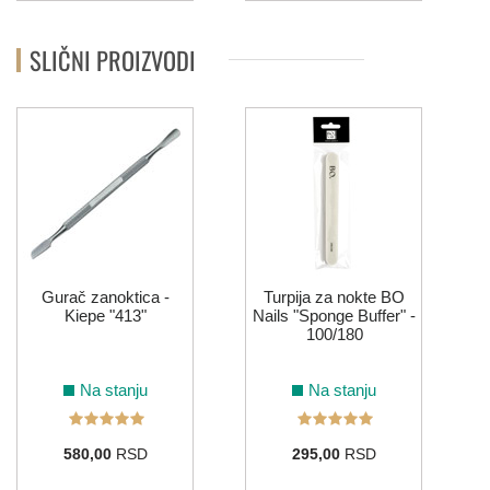
SLIČNI PROIZVODI
Gurač zanoktica -
Turpija za nokte BO
Kiepe "413"
Nails "Sponge Buffer" -
100/180
Na stanju
Na stanju
580,00
RSD
295,00
RSD