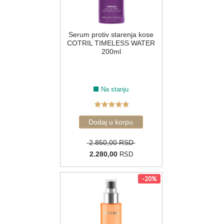
Serum protiv starenja kose
COTRIL TIMELESS WATER
200ml
Na stanju
2.850,00 RSD
2.280,00
RSD
-20%