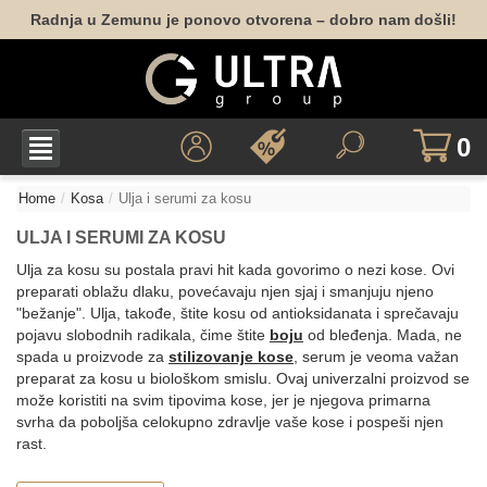
Radnja u Zemunu je ponovo otvorena – dobro nam došli!
0
Home
Kosa
Ulja i serumi za kosu
ULJA I SERUMI ZA KOSU
Ulja za kosu su postala pravi hit kada govorimo o nezi kose. Ovi
preparati oblažu dlaku, povećavaju njen sjaj i smanjuju njeno
"bežanje". Ulja, takođe, štite kosu od antioksidanata i sprečavaju
pojavu slobodnih radikala, čime štite
boju
od bleđenja. Mada, ne
spada u proizvode za
stilizovanje kose
, serum je veoma važan
preparat za kosu u biološkom smislu. Ovaj univerzalni proizvod se
može koristiti na svim tipovima kose, jer je njegova primarna
svrha da poboljša celokupno zdravlje vaše kose i pospeši njen
rast.