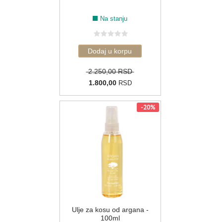
Na stanju
2.250,00 RSD
1.800,00
RSD
-20%
Ulje za kosu od argana -
100ml