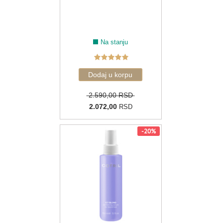
Na stanju
2.590,00 RSD
2.072,00
RSD
-20%