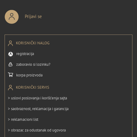
Prijavi se
KORISNIČKI NALOG
registracija
zaboravio si lozinku?
korpa proizvoda
KORISNIČKI SERVIS
> uslovi poslovanja i korišćenja sajta
> saobraznost, reklamacija i garancija
> reklamacioni list
> obrazac za odustanak od ugovora