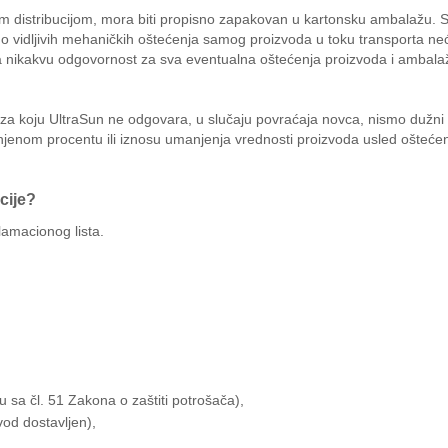
om distribucijom, mora biti propisno zapakovan u kartonsku ambalažu. Sv
o do vidljivih mehaničkih oštećenja samog proizvoda u toku transporta ne
 nikakvu odgovornost za sva eventualna oštećenja proizvoda i ambalaže
e za koju UltraSun ne odgovara, u slučaju povraćaja novca, nismo duž
enjenom procentu ili iznosu umanjenja vrednosti proizvoda usled oštećen
cije?
amacionog lista.
 sa čl. 51 Zakona o zaštiti potrošača),
od dostavljen),