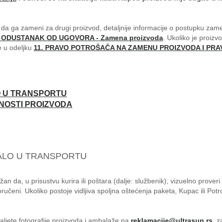
i da ga zameni za drugi proizvod, detaljnije informacije o postupku za
ODUSTANAK OD UGOVORA - Zamena proizvoda
. Ukoliko je proizv
e u odeljku
11. PRAVO POTROŠAČA NA ZAMENU PROIZVODA I PRA
O U TRANSPORTU
NOSTI PROIZVODA
TALO U TRANSPORTU
n da, u prisustvu kurira ili poštara (dalje: službenik), vizuelno proveri 
sporučeni. Ukoliko postoje vidljiva spoljna oštećenja paketa, Kupac ili P
ljete fotografije proizvoda i ambalaže na
reklamacije@ultrasun.rs
, 