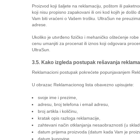
Proizvod koji šaljete na reklamaciju, poštom ili paketn
koji nisu propisno zapakovani ili oni kod kojih je došl
Vam biti vraćeni o Vašem trošku. UltraSun ne preuzima
adrese.
Ukoliko je utvrđeno fizičko i mehaničko oštećenje rob
cenu umanjiti za procenat ili iznos koji odgovara proc
UltraSun.
3.5. Kako izgleda postupak rešavanja reklama
Reklamacioni postupak pokrećete popunjavanjem Rekl
U obrazac Reklamacionog lista obavezno upisujete:
svoje ime i prezime,
adresu, broj telefona i email adresu,
broj artikla i količinu,
kratak opis razloga reklamacije,
zahtevani način otklanjanja nesaobraznosti (u skladu
datum prijema proizvoda (datum kada Vam je proizv
datum kupovine,