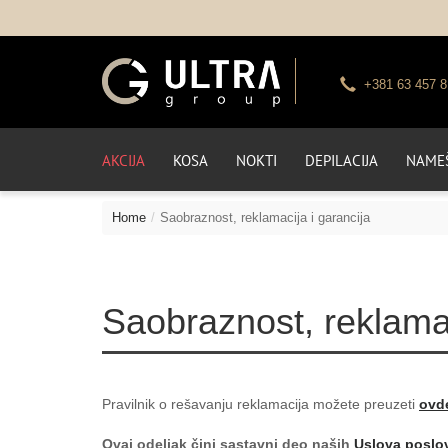
+381 63 457 8
AKCIJA
KOSA
NOKTI
DEPILACIJA
NAMEŠ
Home
Saobraznost, reklamacija i garancija
Saobraznost, reklamac
Pravilnik o rešavanju reklamacija možete preuzeti
ovd
Ovaj odeljak čini sastavni deo naših
Uslova poslo