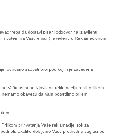
avac treba da dostavi pisani odgovor na izjavljenu
nskim putem na Vašu email (navedenu u Reklamacionom
ije, odnosno saopšti broj pod kojim je zavedena
o Vašu usmeno izjavljenu reklamaciju rešili prilikom
tevom, nemamo obavezu da Vam potvrdimo prijem
putem.
 Prilikom prihvatanja Vaše reklamacije, rok za
u podneli. Ukoliko dobijemo Vašu prethodnu saglasnost