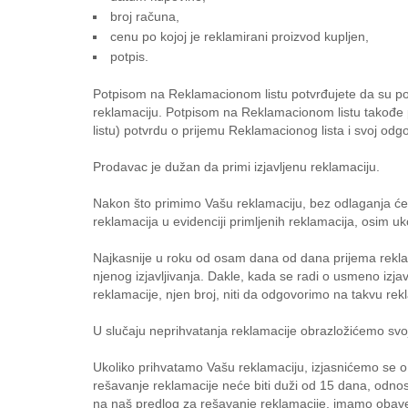
broj računa,
cenu po kojoj je reklamirani proizvod kupljen,
potpis.
Potpisom na Reklamacionom listu potvrđujete da su poda
reklamaciju. Potpisom na Reklamacionom listu takođe
listu) potvrdu o prijemu Reklamacionog lista i svoj odgo
Prodavac je dužan da primi izjavljenu reklamaciju.
Nakon što primimo Vašu reklamaciju, bez odlaganja ćem
reklamacija u evidenciji primljenih reklamacija, osim uk
Najkasnije u roku od osam dana od dana prijema reklam
njenog izjavljivanja. Dakle, kada se radi o usmeno izj
reklamacije, njen broj, niti da odgovorimo na takvu rek
U slučaju neprihvatanja reklamacije obrazložićemo svo
Ukoliko prihvatamo Vašu reklamaciju, izjasnićemo se o 
rešavanje reklamacije neće biti duži od 15 dana, odno
na naš predlog za rešavanje reklamacije, imamo oba