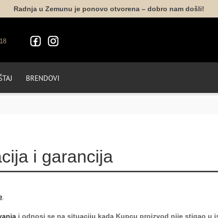
Radnja u Zemunu je ponovo otvorena – dobro nam došli!
18
TAJ
BRENDOVI
ija i garancija
e
.
vanja
i odnosi se na situaciju kada Kupcu proizvod nije stigao u