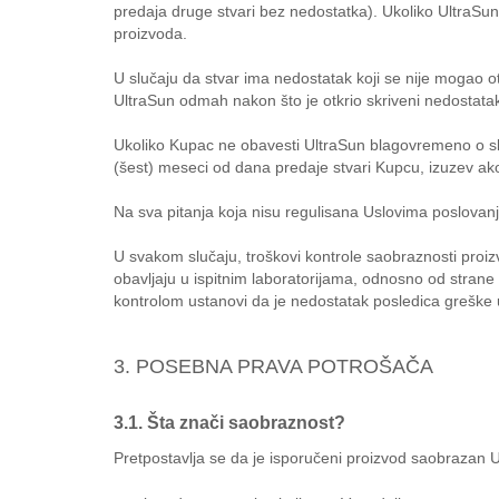
predaja druge stvari bez nedostatka). Ukoliko UltraSu
proizvoda.
U slučaju da stvar ima nedostatak koji se nije mogao o
UltraSun odmah nakon što je otkrio skriveni nedostatak
Ukoliko Kupac ne obavesti UltraSun blagovremeno o sk
(šest) meseci od dana predaje stvari Kupcu, izuzev ak
Na sva pitanja koja nisu regulisana Uslovima poslova
U svakom slučaju, troškovi kontrole saobraznosti proizv
obavljaju u ispitnim laboratorijama, odnosno od strane 
kontrolom ustanovi da je nedostatak posledica greške u 
3. POSEBNA PRAVA POTROŠAČA
3.1. Šta znači saobraznost?
Pretpostavlja se da je isporučeni proizvod saobrazan 