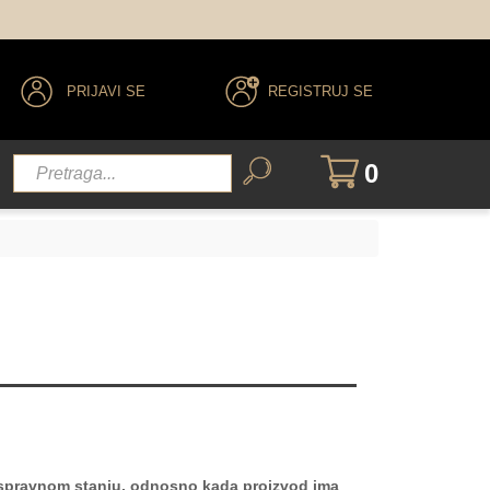
PRIJAVI SE
REGISTRUJ SE
0
 ispravnom stanju, odnosno kada proizvod ima