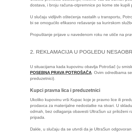
dostava, i broju računa-otpremnice po kome ste kupili 
U slučaju vidljivih oštećenja nastalih u transportu, Po
bi se omogućilo efikasno rešavanje sa kurirskom služ
Propuštanje prijave u navedenom roku ne utiče na pr
2. REKLAMACIJA U POGLEDU NESAOB
U situacijama kada kupovinu obavlja Potrošač (u smisl
POSEBNA PRAVA POTROŠAČA
. Ovim odredbama se 
preduzetnici).
Kupci pravna lica i preduzetnici
Ukoliko kupovinu vrši Kupac koje je pravno lice ili p
prodavca za materijalne nedostatke na stvari. U skla
odmah, bez odlaganja obavesti UltraSun uz priloženi
pripada.
Dakle, u slučaju da se utvrdi da je UltraSun odgovoran 