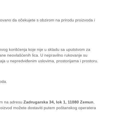
snovano da očekujete s obzirom na prirodu proizvoda i
ovog korišćenja koje nije u skladu sa uputstvom za
rane neovlašćenih lica. U nepravilno rukovanje su
eđaja u nepredviđenim uslovima, prostorijama i prostoru.
oda.
tom na adresu
Zadrugarska 34, lok 1, 11080 Zemun
,
roizvod možete dostaviti putem poštanskog operatera