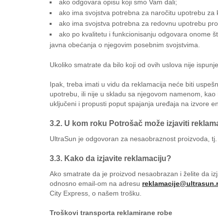
ako odgovara opisu koji smo Vam dali;
ako ima svojstva potrebna za naročitu upotrebu za k
ako ima svojstva potrebna za redovnu upotrebu proi
ako po kvalitetu i funkcionisanju odgovara onome št
javna obećanja o njegovim posebnim svojstvima.
Ukoliko smatrate da bilo koji od ovih uslova nije ispunj
Ipak, treba imati u vidu da reklamacija neće biti uspe
upotrebu, ili nije u skladu sa njegovom namenom, kao i
uključeni i propusti poput spajanja uređaja na izvore e
3.2. U kom roku Potrošač može izjaviti reklam
UltraSun je odgovoran za nesaobraznost proizvoda, tj
3.3. Kako da izjavite reklamaciju?
Ako smatrate da je proizvod nesaobrazan i želite da iz
odnosno email-om na adresu
reklamacije@ultrasun.
City Express, o našem trošku.
Troškovi transporta reklamirane robe