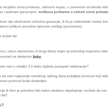
je inicijalno snosi prodavac, odnosno kupac, u zavisnosti od ishoda re
an i pokriven garancijom,
troškove poštarine u celosti snosi primal
i kvar nije obuhvaćen uslovima garancije, ili da je nedostatak nastao kr
aplaćeni prilikom povratne isporuke uređaja (pouzećem).
je dužan da:
ru, račun-otpremnicu ili drugi dokaz kojim se potvrđuje kupovina robe (u 
 preuzeti na sledećem
linku
.
ete naći u odeljku 3.5 Kako izgleda postupak reklamacije?
 ste da nam najkasnije narednog radnog dana pošaljete proizvod koji re
irani proizvod bude dostavljen.
cije ili Vam je potrebno bilo kakvo dodatno objašnjenje, možete da nas
6 847.
ju?