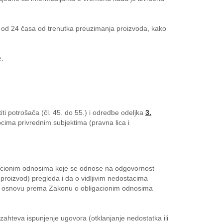
oku od 24 časa od trenutka preuzimanja proizvoda, kako
e.
ti potrošača (čl. 45. do 55.) i odredbe odeljka
3.
ima privrednim subjektima (pravna lica i
igacionim odnosima koje se odnose na odgovornost
roizvod) pregleda i da o vidljivim nedostacima
om osnovu prema Zakonu o obligacionim odnosima
 zahteva ispunjenje ugovora (otklanjanje nedostatka ili