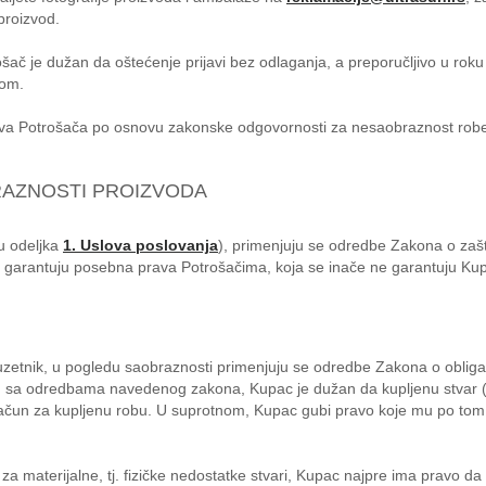
proizvod.
trošač je dužan da oštećenje prijavi bez odlaganja, a preporučljivo u r
bom.
ava Potrošača po osnovu zakonske odgovornosti za nesaobraznost rob
RAZNOSTI PROIZVODA
u odeljka
1. Uslova poslovanja
), primenjuju se odredbe Zakona o zašti
garantuju posebna prava Potrošačima, koja se inače ne garantuju Kupc
reduzetnik, u pogledu saobraznosti primenjuju se odredbe Zakona o obl
du sa odredbama navedenog zakona, Kupac je dužan da kupljenu stvar (p
 račun za kupljenu robu. U suprotnom, Kupac gubi pravo koje mu po t
za materijalne, tj. fizičke nedostatke stvari, Kupac najpre ima pravo da