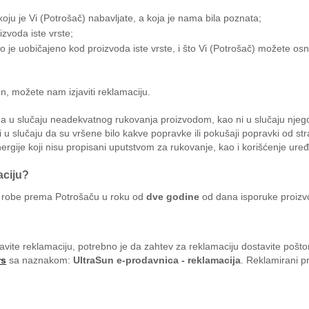
oju je Vi (Potrošač) nabavljate, a koja je nama bila poznata;
zvoda iste vrste;
o je uobičajeno kod proizvoda iste vrste, i što Vi (Potrošač) možete o
en, možete nam izjaviti reklamaciju.
šna u slučaju neadekvatnog rukovanja proizvodom, kao ni u slučaju njeg
 u slučaju da su vršene bilo kakve popravke ili pokušaji popravki od st
nergije koji nisu propisani uputstvom za rukovanje, kao i korišćenje ur
aciju?
. robe prema Potrošaču u roku od
dve godine
od dana isporuke proizv
javite reklamaciju, potrebno je da zahtev za reklamaciju dostavite poš
rs
sa naznakom:
UltraSun e-prodavnica - reklamacija
. Reklamirani p