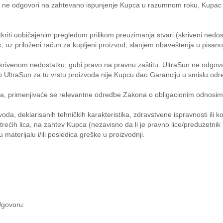
n ne odgovori na zahtevano ispunjenje Kupca u razumnom roku, Kupac st
tkriti uobičajenim pregledom prilikom preuzimanja stvari (skriveni ned
, uz priloženi račun za kupljeni proizvod, slanjem obaveštenja u pisanoj
rivenom nedostatku, gubi pravo na pravnu zaštitu. UltraSun ne odgov
o UltraSun za tu vrstu proizvoda nije Kupcu dao Garanciju u smislu od
nja, primenjivaće se relevantne odredbe Zakona o obligacionim odnosim
oda, deklarisanih tehničkih karakteristika, zdravstvene ispravnosti ili 
trećih lica, na zahtev Kupca (nezavisno da li je pravno lice/preduzetnik 
materijalu i/ili posledica greške u proizvodnji.
Ugovoru: