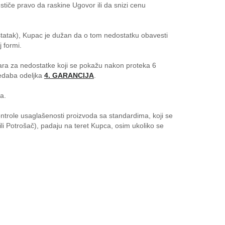
iče pravo da raskine Ugovor ili da snizi cenu
ostatak), Kupac je dužan da o tom nedostatku obavesti
 formi.
ara za nedostatke koji se pokažu nakon proteka 6
redaba odeljka
4. GARANCIJA
.
a.
kontrole usaglašenosti proizvoda sa standardima, koji se
ili Potrošač), padaju na teret Kupca, osim ukoliko se