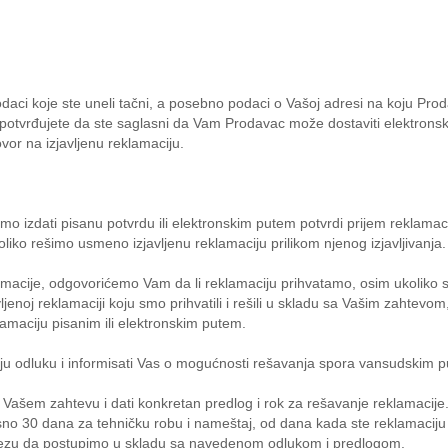
ci koje ste uneli tačni, a posebno podaci o Vašoj adresi na koju Prod
 potvrđujete da ste saglasni da Vam Prodavac može dostaviti elektro
vor na izjavljenu reklamaciju.
o izdati pisanu potvrdu ili elektronskim putem potvrdi prijem reklamac
oliko rešimo usmeno izjavljenu reklamaciju prilikom njenog izjavljivanja.
acije, odgovorićemo Vam da li reklamaciju prihvatamo, osim ukoliko sm
avljenoj reklamaciji koju smo prihvatili i rešili u skladu sa Vašim zah
lamaciju pisanim ili elektronskim putem.
ju odluku i informisati Vas o mogućnosti rešavanja spora vansudskim 
Vašem zahtevu i dati konkretan predlog i rok za rešavanje reklamacije.
sno 30 dana za tehničku robu i nameštaj, od dana kada ste reklamacij
vezu da postupimo u skladu sa navedenom odlukom i predlogom.