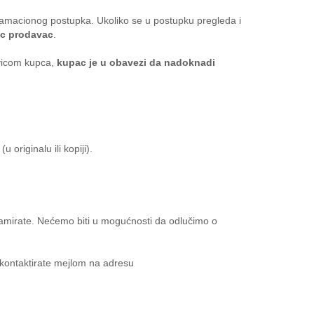
klamacionog postupka. Ukoliko se u postupku pregleda i
ac prodavac
.
ivicom kupca,
kupac je u obavezi da nadoknadi
originalu ili kopiji).
klamirate. Nećemo biti u mogućnosti da odlučimo o
 kontaktirate mejlom na adresu