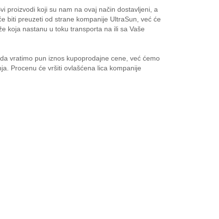
i proizvodi koji su nam na ovaj način dostavljeni, a
će biti preuzeti od strane kompanije UltraSun, već će
 koja nastanu u toku transporta na ili sa Vaše
ni da vratimo pun iznos kupoprodajne cene, već ćemo
ja. Procenu će vršiti ovlašćena lica kompanije