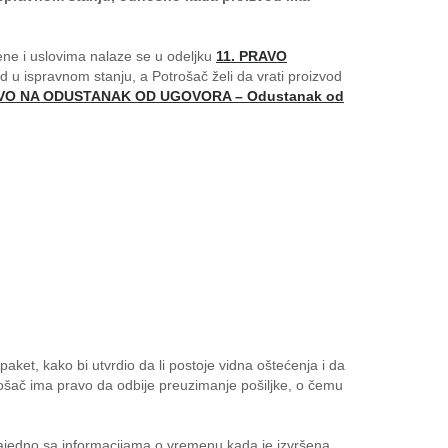
mene i uslovima nalaze se u odeljku
11. PRAVO
od u ispravnom stanju, a Potrošač želi da vrati proizvod
VO NA ODUSTANAK OD UGOVORA – Odustanak od
paket, kako bi utvrdio da li postoje vidna oštećenja i da
otrošač ima pravo da odbije preuzimanje pošiljke, o čemu
zajedno sa informacijama o vremenu kada je izvršena