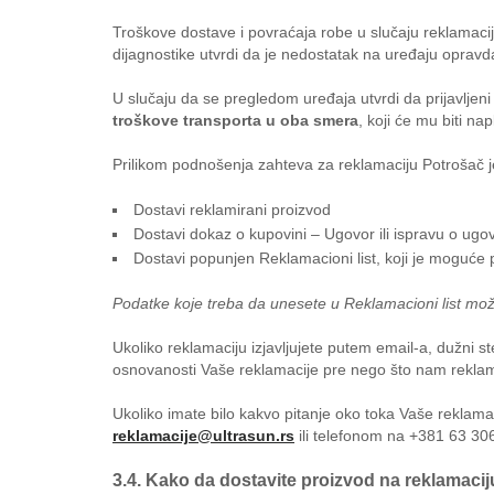
Troškove dostave i povraćaja robe u slučaju reklamaci
dijagnostike utvrdi da je nedostatak na uređaju opravd
U slučaju da se pregledom uređaja utvrdi da prijavljen
troškove transporta u oba smera
, koji će mu biti n
Prilikom podnošenja zahteva za reklamaciju Potrošač 
Dostavi reklamirani proizvod
Dostavi dokaz o kupovini – Ugovor ili ispravu o ugovo
Dostavi popunjen Reklamacioni list, koji je moguće
Podatke koje treba da unesete u Reklamacioni list mož
Ukoliko reklamaciju izjavljujete putem email-a, dužni
osnovanosti Vaše reklamacije pre nego što nam reklam
Ukoliko imate bilo kakvo pitanje oko toka Vaše reklama
reklamacije@ultrasun.rs
ili telefonom na +381 63 30
3.4. Kako da dostavite proizvod na reklamaci