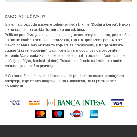
KAKO PORUČIVATI?
Iz menija proizvoda izaberite željeni artikal i kliknite "
Dodaj u korpu
". Nakon
prvog poručenog artikla,
formira se porudžbina.
Prilikom poručivanja artikala, postoji mogućnost pregleda korpe, gde možete
da pratite količinu poručenih proizvoda, kao i ukupan iznos porudžbine.
Nakon odabira svih artikala za koje ste zainteresovani, u Korpi pritisnite
dugme "
Završi kupovinu
". Zatim ćete biti u mogućnosti da
proverite i
izmenite Vaše podatke
, ukoliko je došlo do nekih promena (adresa na koju
se šalje pošiljka, kontakt telefon). Takođe, moći ćete da izaberete
način
dostave
, kao i
način plaćanja
.
Vaša porudžbina će zatim biti automatski prosleđena našem
prodajnom
odeljenju
, koje će Vas blagovremeno kontaktirati, da bi potvrdili sve
pojedinosti.