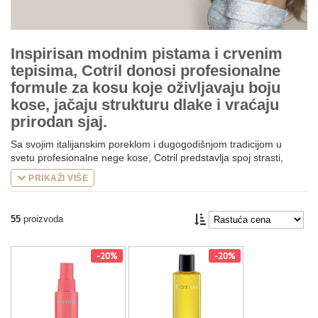
Inspirisan modnim pistama i crvenim
tepisima, Cotril donosi profesionalne
formule za kosu koje oživljavaju boju
kose, jačaju strukturu dlake i vraćaju
prirodan sjaj.
Sa svojim italijanskim poreklom i dugogodišnjom tradicijom u
svetu profesionalne nege kose, Cotril predstavlja spoj strasti,
inovacije i elegancije. Inspirisan glamuroznim svetom mode,
PRIKAŽI VIŠE
setova i crvenih tepiha, Cotril donosi vrhunske formule koje
transformišu kosu - čine je snažnom, mekom i blistavom.
Kroz pažljivo osmišljene linije poput Cotril Colorlife, Cotril Spa i
55
proizvoda
Cotril Styling, ovaj brend nudi personalizovanu negu za svaku
potrebu i tip kose. Bilo da želite da očuvate intenzitet boje nakon
-20%
-20%
farbanja kose, obnovite oštećene vlasi ili kreirate besprekoran stil,
Cotril vam omogućava da u salonu i kod kuće doživite
profesionalno iskustvo.
Prepustite se luksuzu italijanske kozmetike za kosu i otkrijte zašto