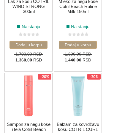
Lak za kosu COTRIL
Mleko za negu kose
WIND STRONG
Cotril Beach Rutine
300ml
Milk 150ml
Na stanju
Na stanju
1.700,00 RSD
1.800,00 RSD
1.360,00
RSD
1.440,00
RSD
-20%
-20%
Šampon za negu kose
Balzam za kovrdžavu
i tela Cotril Beach
kosu COTRIL CURL