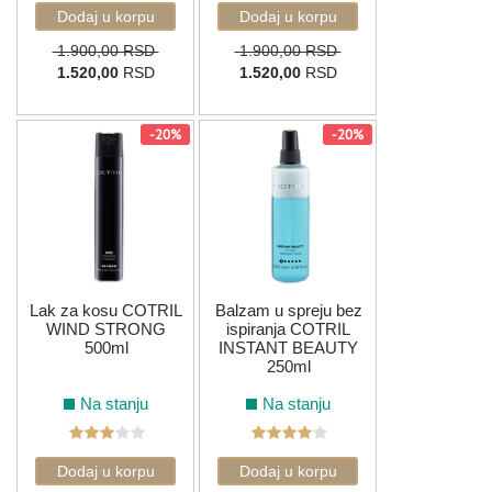
1.900,00 RSD
1.900,00 RSD
1.520,00
RSD
1.520,00
RSD
-20%
-20%
Lak za kosu COTRIL
Balzam u spreju bez
WIND STRONG
ispiranja COTRIL
500ml
INSTANT BEAUTY
250ml
Na stanju
Na stanju