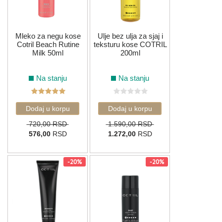
Cotril biraju frizeri, stilisti i poznate ličnosti širom sveta. Doživite
italijanski kvalitet koji biraju profesionalci.
Mleko za negu kose
Ulje bez ulja za sjaj i
Cotril Beach Rutine
teksturu kose COTRIL
Milk 50ml
200ml
Na stanju
Na stanju
720,00 RSD
1.590,00 RSD
576,00
RSD
1.272,00
RSD
-20%
-20%