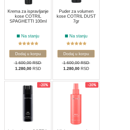
Krema za ispravljanje
Puder za volumen
kose COTRIL
kose COTRIL DUST
SPAGHETTI 100ml
7gr
Na stanju
Na stanju
1.600,00 RSD
1.600,00 RSD
1.280,00
RSD
1.280,00
RSD
-20%
-20%