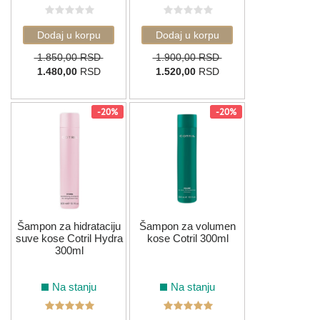
1.850,00 RSD
1.900,00 RSD
1.480,00
RSD
1.520,00
RSD
-20%
-20%
Šampon za hidrataciju
Šampon za volumen
suve kose Cotril Hydra
kose Cotril 300ml
300ml
Na stanju
Na stanju