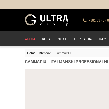
+381 63 457 8
AKCIJA
KOSA
NOKTI
DEPILACIJA
NAMEŠ
Home
Brendovi
GammaPiu
GAMMAPIÙ – ITALIJANSKI PROFESIONALNI 