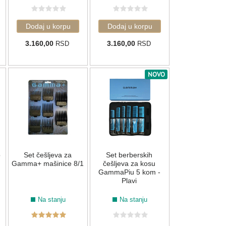
3.160,00
3.160,00
RSD
RSD
NOVO
o
Set češljeva za
Set berberskih
Gamma+ mašinice 8/1
češljeva za kosu
GammaPiu 5 kom -
Plavi
Na stanju
Na stanju