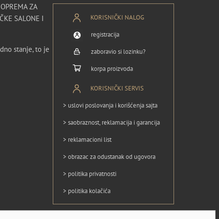
I OPREMA ZA
KORISNIČKI NALOG
ČKE SALONE I
registracija
dno stanje, to je
zaboravio si lozinku?
korpa proizvoda
KORISNIČKI SERVIS
> uslovi poslovanja i korišćenja sajta
> saobraznost, reklamacija i garancija
> reklamacioni list
> obrazac za odustanak od ugovora
> politika privatnosti
> politika kolačića