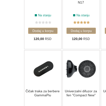
N17
Na stanju
Na stanju
120,00
120,00
RSD
RSD
Čičak traka za berbere
Univerzalni difuzor za
U
GammaPiu
fen "Compact New"