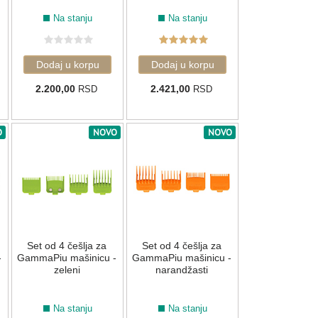
Na stanju
Na stanju
2.200,00
2.421,00
RSD
RSD
O
NOVO
NOVO
Set od 4 češlja za
Set od 4 češlja za
-
GammaPiu mašinicu -
GammaPiu mašinicu -
zeleni
narandžasti
Na stanju
Na stanju