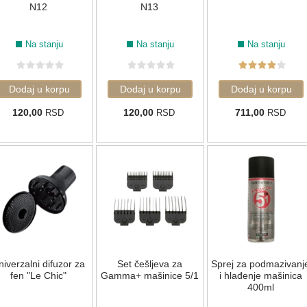
N12
N13
Na stanju
Na stanju
Na stanju
120,00
120,00
711,00
RSD
RSD
RSD
niverzalni difuzor za
Set češljeva za
Sprej za podmazivanj
fen "Le Chic"
Gamma+ mašinice 5/1
i hlađenje mašinica
400ml