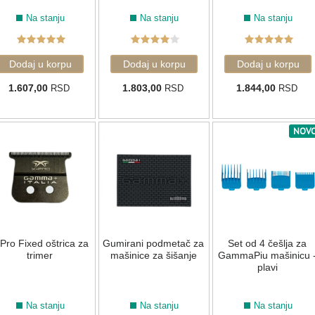
Na stanju
Na stanju
Na stanju
1.607,00
1.803,00
1.844,00
RSD
RSD
RSD
NOV
Pro Fixed oštrica za
Gumirani podmetač za
Set od 4 češlja za
trimer
mašinice za šišanje
GammaPiu mašinicu 
plavi
Na stanju
Na stanju
Na stanju