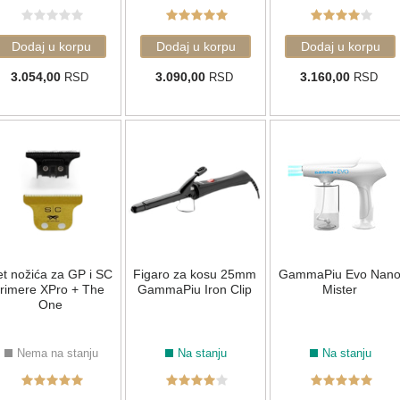
3.054,00
3.090,00
3.160,00
RSD
RSD
RSD
t nožića za GP i SC
Figaro za kosu 25mm
GammaPiu Evo Nan
trimere XPro + The
GammaPiu Iron Clip
Mister
One
Nema na stanju
Na stanju
Na stanju