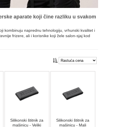
rske aparate koji čine razliku u svakom
i kombinuju naprednu tehnologiju, vrhunski kvalitet i
ije frizere, ali i korisnike koji žele salon-sjaj kod
e kose, daje joj visok sjaj i dubinski je neguje.
rokoj ponudi nalaze se profesionalni fenovi i prese za
enova, koji omogućavaju brzo, ali nežno sušenje.
Silikonski štitnik za
Silikonski štitnik za
mašinicu - Veliki
mašinicu - Mali