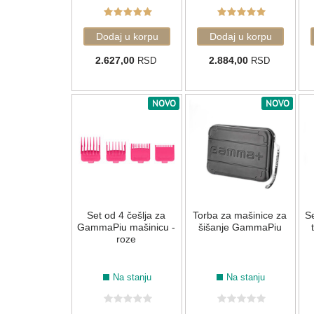
2.627,00
2.884,00
RSD
RSD
NOVO
NOVO
Set od 4 češlja za
Torba za mašinice za
Se
GammaPiu mašinicu -
šišanje GammaPiu
roze
Na stanju
Na stanju