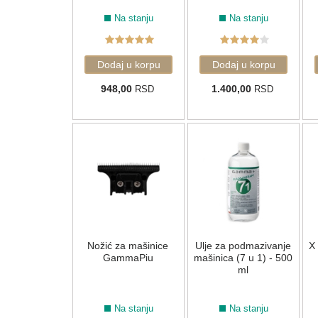
Na stanju
Na stanju
948,00
1.400,00
RSD
RSD
Nožić za mašinice
Ulje za podmazivanje
X 
GammaPiu
mašinica (7 u 1) - 500
ml
Na stanju
Na stanju