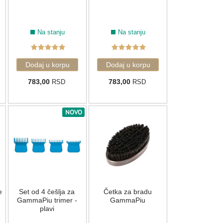
Na stanju
Na stanju
783,00
783,00
RSD
RSD
NOVO
e
Set od 4 češlja za
Četka za bradu
GammaPiu trimer -
GammaPiu
plavi