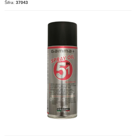
Šifra:
37043