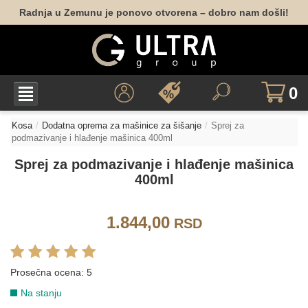
Radnja u Zemunu je ponovo otvorena – dobro nam došli!
0
Kosa
Dodatna oprema za mašinice za šišanje
Sprej za
podmazivanje i hlađenje mašinica 400ml
Sprej za podmazivanje i hlađenje mašinica
400ml
1.844,00
RSD
Prosečna ocena:
5
Na stanju