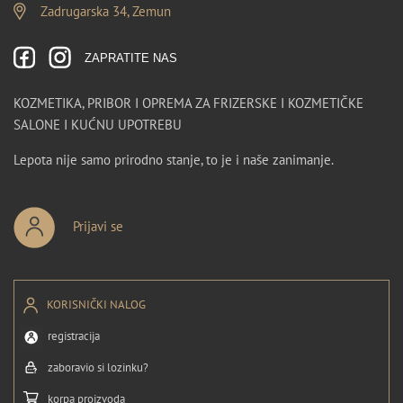
Zadrugarska 34, Zemun
ZAPRATITE NAS
KOZMETIKA, PRIBOR I OPREMA ZA FRIZERSKE I KOZMETIČKE
SALONE I KUĆNU UPOTREBU
Lepota nije samo prirodno stanje, to je i naše zanimanje.
Prijavi se
KORISNIČKI NALOG
registracija
zaboravio si lozinku?
korpa proizvoda