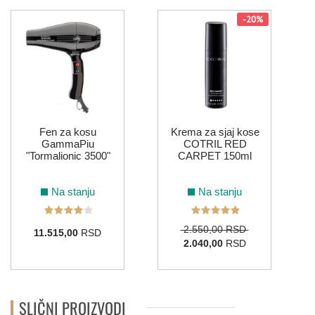
-20%
Fen za kosu
Krema za sjaj kose
GammaPiu
COTRIL RED
"Tormalionic 3500"
CARPET 150ml
Na stanju
Na stanju
2.550,00 RSD
11.515,00
RSD
2.040,00
RSD
SLIČNI PROIZVODI