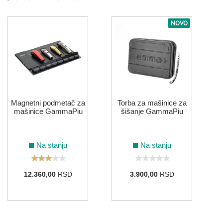
NOVO
Magnetni podmetač za
Torba za mašinice za
mašinice GammaPiu
šišanje GammaPiu
Na stanju
Na stanju
12.360,00
RSD
3.900,00
RSD