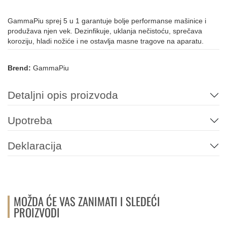
GammaPiu sprej 5 u 1 garantuje bolje performanse mašinice i
produžava njen vek. Dezinfikuje, uklanja nečistoću, sprečava
koroziju, hladi nožiće i ne ostavlja masne tragove na aparatu.
Brend:
GammaPiu
Detaljni opis proizvoda
Upotreba
Deklaracija
MOŽDA ĆE VAS ZANIMATI I SLEDEĆI
PROIZVODI