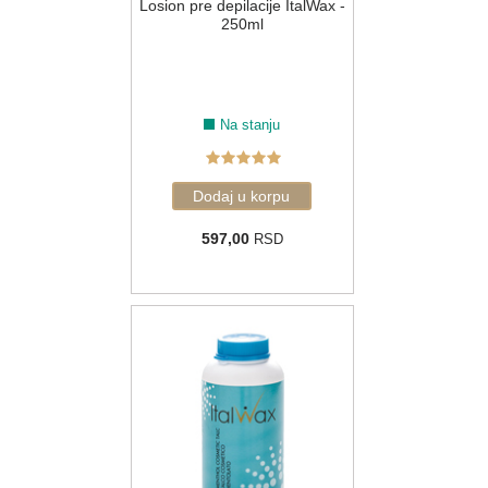
Losion pre depilacije ItalWax -
250ml
Na stanju
597,00
RSD