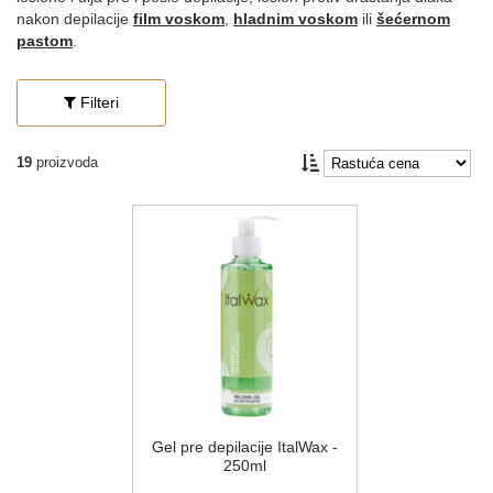
nakon depilacije
film voskom
,
hladnim voskom
ili
šećernom
pastom
.
Filteri
19
proizvoda
Gel pre depilacije ItalWax -
250ml