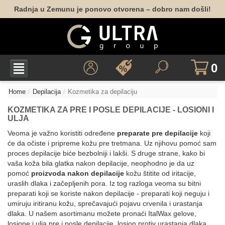
Radnja u Zemunu je ponovo otvorena – dobro nam došli!
0
Home
Depilacija
Kozmetika za depilaciju
KOZMETIKA ZA PRE I POSLE DEPILACIJE - LOSIONI I
ULJA
Veoma je važno koristiti određene
preparate pre depilacije
koji
će da očiste i pripreme kožu pre tretmana. Uz njihovu pomoć sam
proces depilacije biće bezbolniji i lakši. S druge strane, kako bi
vaša koža bila glatka nakon depilacije, neophodno je da uz
pomoć
proizvoda nakon depilacije
kožu štitite od iritacije,
uraslih dlaka i začepljenih pora. Iz tog razloga veoma su bitni
preparati koji se koriste nakon depilacije - preparati koji neguju i
umiruju iritiranu kožu, sprečavajući pojavu crvenila i urastanja
dlaka. U našem asortimanu možete pronaći ItalWax gelove,
losione i ulja pre i posle depilacije, losion protiv urastanja dlaka