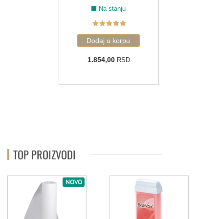
Na stanju
1.854,00
RSD
TOP PROIZVODI
Film vosak za toplu
depilaciju - Pour
Homme (1kg)