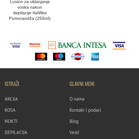
Losion za uklanjanje
voska nakon
depilacije ItalWax
Pomorandža (250ml)
ISTRAŽI
GLAVNI MENI
AKCIJA
O nama
KOSA
Kontakt i podaci
NOKTI
Blog
DEPILACIJA
Vesti