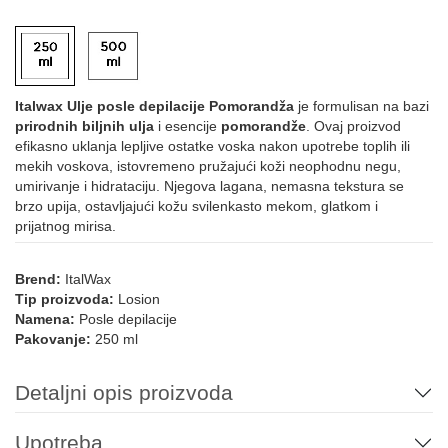
Italwax Ulje posle depilacije Pomorandža
je formulisan na bazi
prirodnih biljnih ulja
i esencije
pomorandže
. Ovaj proizvod
efikasno uklanja lepljive ostatke voska nakon upotrebe toplih ili
mekih voskova, istovremeno pružajući koži neophodnu negu,
umirivanje i hidrataciju. Njegova lagana, nemasna tekstura se
brzo upija, ostavljajući kožu svilenkasto mekom, glatkom i
prijatnog mirisa.
Brend:
ItalWax
Tip proizvoda:
Losion
Namena:
Posle depilacije
Pakovanje:
250 ml
Detaljni opis proizvoda
Upotreba