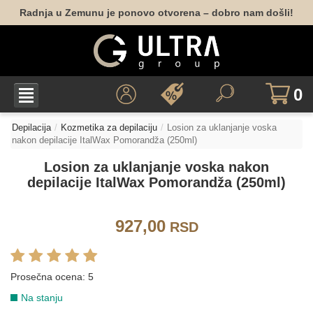
Radnja u Zemunu je ponovo otvorena – dobro nam došli!
0
Depilacija
Kozmetika za depilaciju
Losion za uklanjanje voska
nakon depilacije ItalWax Pomorandža (250ml)
Losion za uklanjanje voska nakon
depilacije ItalWax Pomorandža (250ml)
927,00
RSD
Prosečna ocena:
5
Na stanju