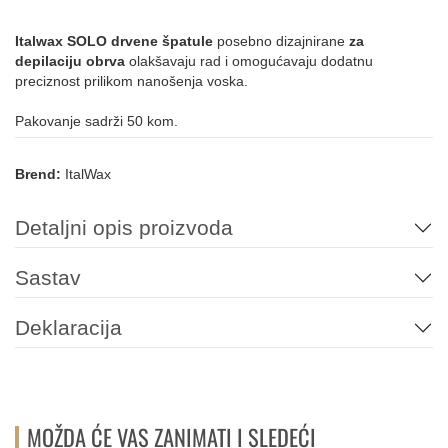
Italwax SOLO drvene špatule
posebno dizajnirane
za
depilaciju obrva
olakšavaju rad i omogućavaju dodatnu
preciznost prilikom nanošenja voska.
Pakovanje sadrži 50 kom.
Brend:
ItalWax
Detaljni opis proizvoda
Sastav
Deklaracija
MOŽDA ĆE VAS ZANIMATI I SLEDEĆI