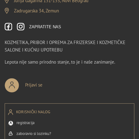
Jurija Gagarina 151-153, Novi Beograd
Zadrugarska 34, Zemun
ZAPRATITE NAS
KOZMETIKA, PRIBOR I OPREMA ZA FRIZERSKE I KOZMETIČKE
SALONE I KUĆNU UPOTREBU
Lepota nije samo prirodno stanje, to je i naše zanimanje.
Prijavi se
KORISNIČKI NALOG
registracija
zaboravio si lozinku?