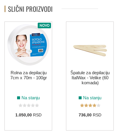
SLIČNI PROIZVODI
NOVO
Rolna za depilaciju
Špatule za depilaciju
7cm x 70m - 100gr
ItalWax - Velike (60
komada)
Na stanju
Na stanju
1.050,00
RSD
736,00
RSD