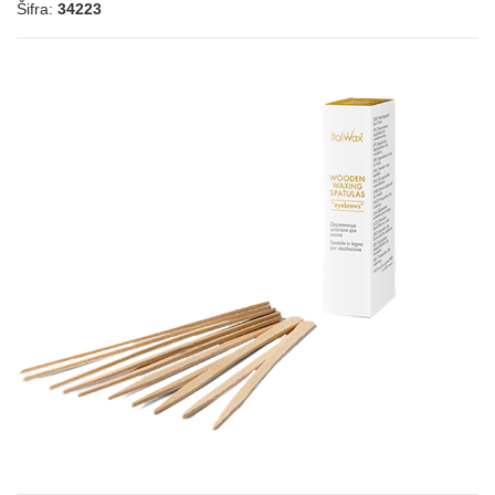
Šifra:
34223