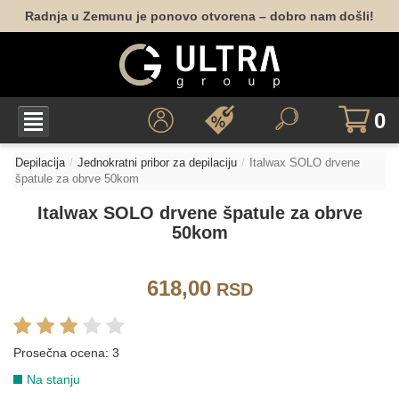
Radnja u Zemunu je ponovo otvorena – dobro nam došli!
0
Depilacija
Jednokratni pribor za depilaciju
Italwax SOLO drvene
špatule za obrve 50kom
Italwax SOLO drvene špatule za obrve
50kom
618,00
RSD
Prosečna ocena:
3
Na stanju