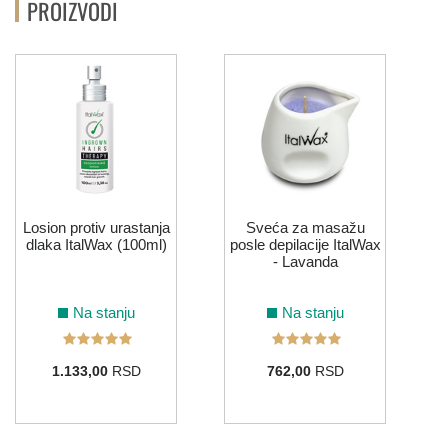
PROIZVODI
Losion protiv urastanja
Sveća za masažu
dlaka ItalWax (100ml)
posle depilacije ItalWax
- Lavanda
Na stanju
Na stanju
1.133,00
RSD
762,00
RSD