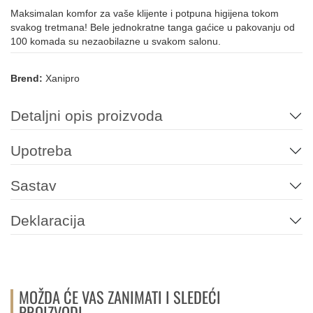
Maksimalan komfor za vaše klijente i potpuna higijena tokom
svakog tretmana! Bele jednokratne tanga gaćice u pakovanju od
100 komada su nezaobilazne u svakom salonu.
Brend:
Xanipro
Detaljni opis proizvoda
Upotreba
Sastav
Deklaracija
MOŽDA ĆE VAS ZANIMATI I SLEDEĆI
PROIZVODI