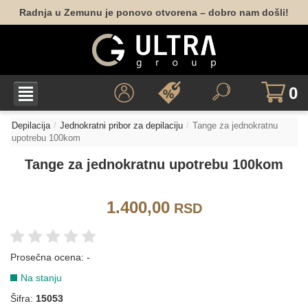
Radnja u Zemunu je ponovo otvorena – dobro nam došli!
0
Depilacija
Jednokratni pribor za depilaciju
Tange za jednokratnu
upotrebu 100kom
Tange za jednokratnu upotrebu 100kom
1.400,00
RSD
Prosečna ocena:
-
Na stanju
Šifra:
15053