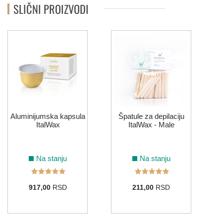
SLIČNI PROIZVODI
Aluminijumska kapsula
Špatule za depilaciju
ItalWax
ItalWax - Male
Na stanju
Na stanju
917,00
RSD
211,00
RSD