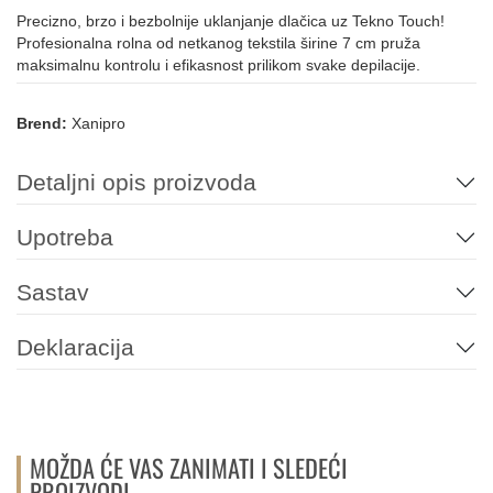
Precizno, brzo i bezbolnije uklanjanje dlačica uz Tekno Touch!
Profesionalna rolna od netkanog tekstila širine 7 cm pruža
maksimalnu kontrolu i efikasnost prilikom svake depilacije.
Brend:
Xanipro
Detaljni opis proizvoda
Upotreba
Sastav
Deklaracija
MOŽDA ĆE VAS ZANIMATI I SLEDEĆI
PROIZVODI