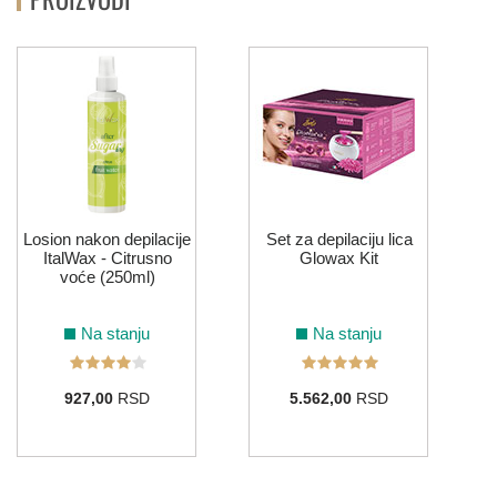
Losion nakon depilacije
Set za depilaciju lica
ItalWax - Citrusno
Glowax Kit
voće (250ml)
Na stanju
Na stanju
927,00
RSD
5.562,00
RSD