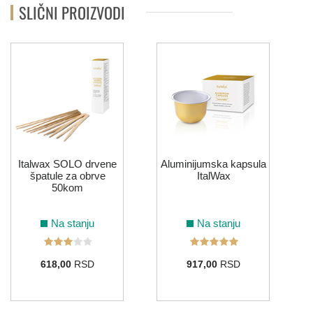
SLIČNI PROIZVODI
Italwax SOLO drvene
Aluminijumska kapsula
špatule za obrve
ItalWax
50kom
Na stanju
Na stanju
618,00
RSD
917,00
RSD