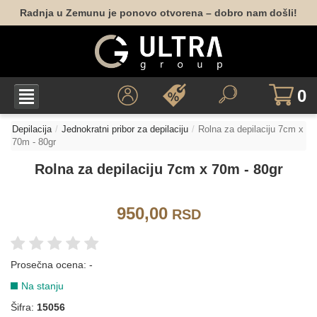
Radnja u Zemunu je ponovo otvorena – dobro nam došli!
0
Depilacija
Jednokratni pribor za depilaciju
Rolna za depilaciju 7cm x
70m - 80gr
Rolna za depilaciju 7cm x 70m - 80gr
950,00
RSD
Prosečna ocena:
-
Na stanju
Šifra:
15056