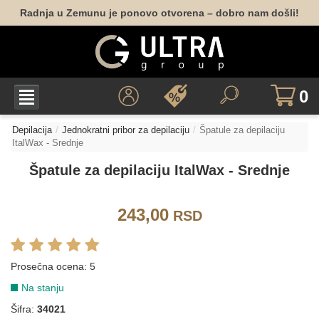
Radnja u Zemunu je ponovo otvorena – dobro nam došli!
0
Depilacija
Jednokratni pribor za depilaciju
Špatule za depilaciju
ItalWax - Srednje
Špatule za depilaciju ItalWax - Srednje
243,00
RSD
Prosečna ocena:
5
Na stanju
Šifra:
34021