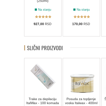
(250ml)
Na stanju
Na stanju
Na stanju
45,00
927,00
170,00
RSD
RSD
RSD
SLIČNI PROIZVODI
 SOLO srednje
Trake za depilaciju
Posuda za topljenje
Š
ule 50 kom
ItalWax - 100 komada
voska Italwax - 400ml