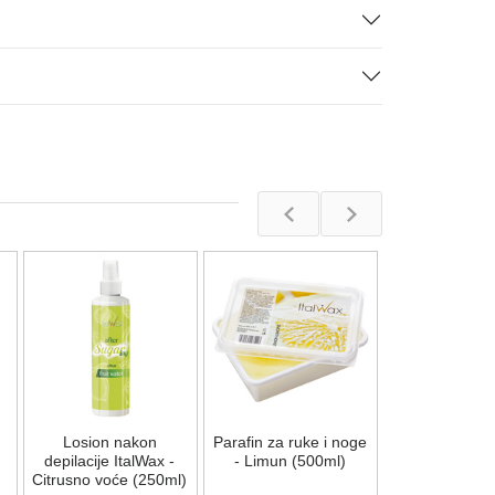
Šećerna pas
depilaciju "S
1200g
Na stan
Losion nakon
Parafin za ruke i noge
1.421,00
R
depilacije ItalWax -
- Limun (500ml)
Citrusno voće (250ml)