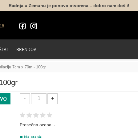
Radnja u Zemunu je ponovo otvorena – dobro nam došli!
18
TAJ
BRENDOVI
ilaciju 7cm x 70m - 100gr
 100gr
VO
Prosečna ocena:
-
Na stanju