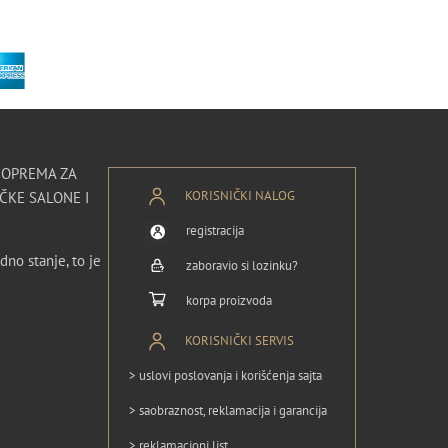
I OPREMA ZA
KORISNIČKI NALOG
ČKE SALONE I
registracija
dno stanje, to je
zaboravio si lozinku?
korpa proizvoda
KORISNIČKI SERVIS
> uslovi poslovanja i korišćenja sajta
> saobraznost, reklamacija i garancija
> reklamacioni list