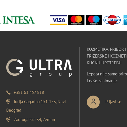
KOZMETIKA, PRIBOR 
FRIZERSKE I KOZMETI
KUĆNU UPOTREBU
Lepota nije samo priro
i naše zanimanje.
+381 63 457 818
Jurija Gagarina 151-153, Novi
Prijavi se
Beograd
Zadrugarska 34, Zemun