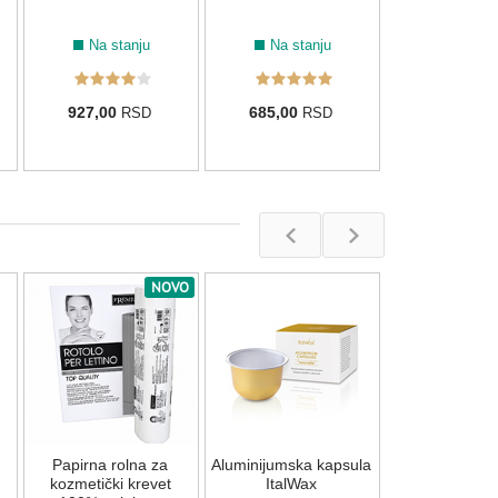
Na stanju
Na stanju
927,00
685,00
RSD
RSD
NOVO
Set drvenih šp
depilaciju tel
Na stan
u
Papirna rolna za
Aluminijumska kapsula
1.500,00
R
kozmetički krevet
ItalWax