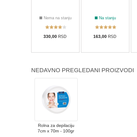
Na stanju
Nema na stanju
Na stanju
8,00
330,00
163,00
RSD
RSD
RSD
NEDAVNO PREGLEDANI PROIZVODI
Rolna za depilaciju
7cm x 70m - 100gr