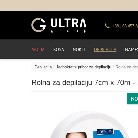
+381 63 457 8
AKCIJA
KOSA
NOKTI
DEPILACIJA
NAMEŠ
Depilacija
Jednokratni pribor za depilaciju
Rolna za dep
Rolna za depilaciju 7cm x 70m -
NO