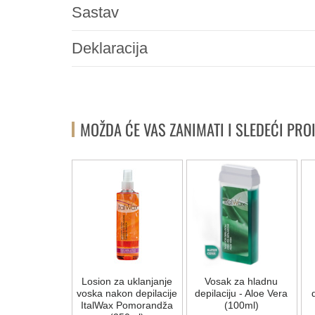
Sastav
Deklaracija
MOŽDA ĆE VAS ZANIMATI I SLEDEĆI PRO
ca za hladni
Losion za uklanjanje
Vosak za hladnu
u patronama
voska nakon depilacije
depilaciju - Aloe Vera
ItalWax Pomorandža
(100ml)