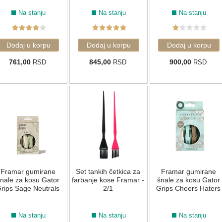
Na stanju
Na stanju
Na stanju
761,00
845,00
900,00
RSD
RSD
RSD
Framar gumirane
Set tankih četkica za
Framar gumirane
nale za kosu Gator
farbanje kose Framar -
šnale za kosu Gator
rips Sage Neutrals
2/1
Grips Cheers Haters
Na stanju
Na stanju
Na stanju