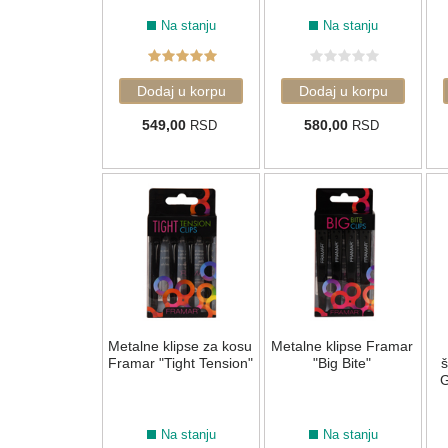
Na stanju
Na stanju
549,00
580,00
RSD
RSD
Metalne klipse za kosu
Metalne klipse Framar
Framar "Tight Tension"
"Big Bite"
š
G
Na stanju
Na stanju