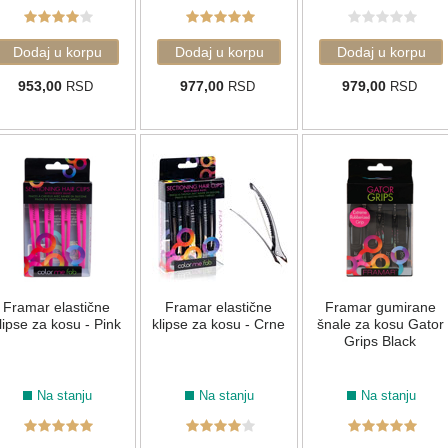
953,00
977,00
979,00
RSD
RSD
RSD
Framar elastične
Framar elastične
Framar gumirane
lipse za kosu - Pink
klipse za kosu - Crne
šnale za kosu Gator
Grips Black
Na stanju
Na stanju
Na stanju