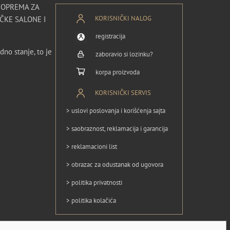
I OPREMA ZA
KORISNIČKI NALOG
ČKE SALONE I
registracija
dno stanje, to je
zaboravio si lozinku?
korpa proizvoda
KORISNIČKI SERVIS
> uslovi poslovanja i korišćenja sajta
> saobraznost, reklamacija i garancija
> reklamacioni list
> obrazac za odustanak od ugovora
> politika privatnosti
> politika kolačića