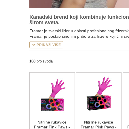
Kanadski brend koji kombinuje funkcional
širom sveta.
Framar je svetski lider u oblasti profesionalnog frizers
Framar je postao sinonim pribora za frizere koji čini sva
Njihove folije za pramenove, četkice za farbanje i čet
PRIKAŽI VIŠE
besprekorne rezultate prilikom kolorizacije. Framar fo
zadovoljava potrebe svakog profesionalnog frizera.
108
proizvoda
Ono što izdvaja Framar nije samo kvalitet, već i kreativ
frizere ne samo da olakšava rad, već unosi zabavu, boju 
Nitrilne rukavice
Nitrilne rukavice
Framar Pink Paws -
Framar Pink Paws -