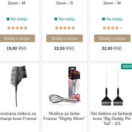
1kom - M
1kom - S
1kom - M
Na stanju
Na stanju
Na stanju
19,00
22,00
22,00
RSD
RSD
RSD
NOV
vostrana četkica za
Mutilica za farbe
Set četkica za farbanj
arbanje kose Framar
Framar "Mighty Mixer"
kose "Big Daddy Pin
Tail" - 2/1