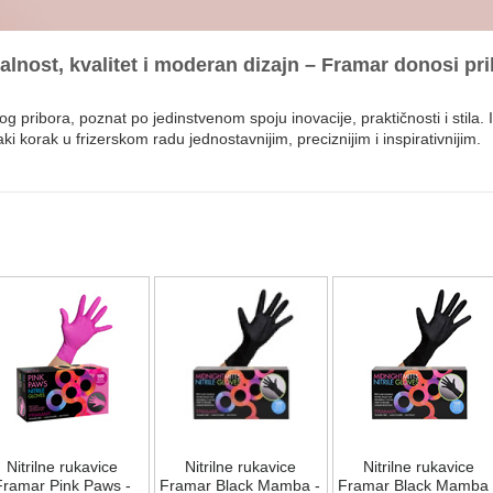
nost, kvalitet i moderan dizajn – Framar donosi pribo
kog pribora, poznat po jedinstvenom spoju inovacije, praktičnosti i stila
ki korak u frizerskom radu jednostavnijim, preciznijim i inspirativnijim.
ke za raščešljavanje kose osmišljene su da pruže maksimalnu kontrolu i 
lije sa reljefnom teksturom sprečavaju klizanje i omogućavaju savršenu 
an dizajn – od atraktivnih boja do limitiranih kolekcija inspirisanih tre
i inspiraciju u svaki frizerski salon.
Nitrilne rukavice
Nitrilne rukavice
Nitrilne rukavice
Framar Pink Paws -
Framar Black Mamba -
Framar Black Mamba 