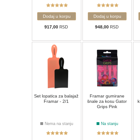
917,00
948,00
RSD
RSD
Set lopatica za balajaž
Framar gumirane
Framar - 2/1
šnale za kosu Gator
k
Grips Pink
Nema na stanju
Na stanju