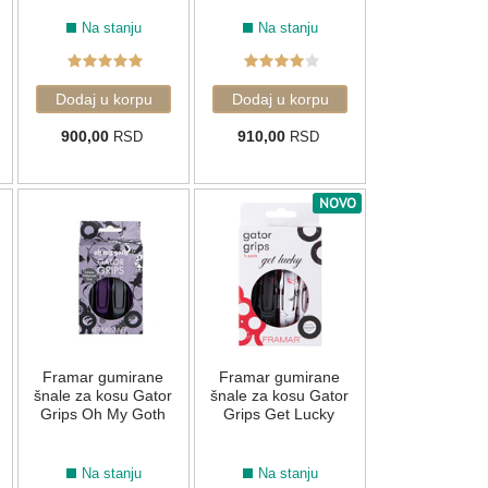
Na stanju
Na stanju
900,00
910,00
RSD
RSD
NOVO
Framar gumirane
Framar gumirane
šnale za kosu Gator
šnale za kosu Gator
Grips Oh My Goth
Grips Get Lucky
Na stanju
Na stanju