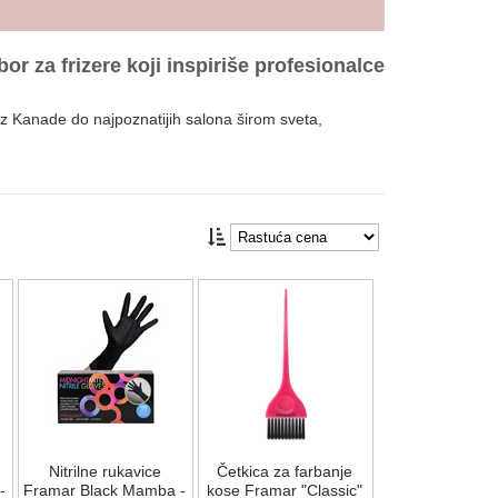
r za frizere koji inspiriše profesionalce
. Iz Kanade do najpoznatijih salona širom sveta,
preciznost, dok AccuSoft tehnologija garantuje
aplikaciju boje, dok raznovrstan asortiman pribora
ndovima iz sveta mode i umetnosti. Framar pribor za
Nitrilne rukavice
Četkica za farbanje
-
Framar Black Mamba -
kose Framar "Classic"