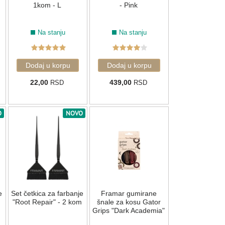
1kom - L
- Pink
Na stanju
Na stanju
22,00
439,00
RSD
RSD
O
NOVO
e
Set četkica za farbanje
Framar gumirane
"Root Repair" - 2 kom
šnale za kosu Gator
Grips "Dark Academia"