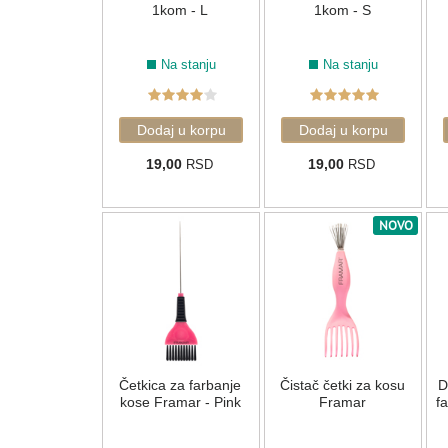
1kom - L
1kom - S
Na stanju
Na stanju
19,00
19,00
RSD
RSD
NOVO
Četkica za farbanje
Čistač četki za kosu
D
kose Framar - Pink
Framar
f