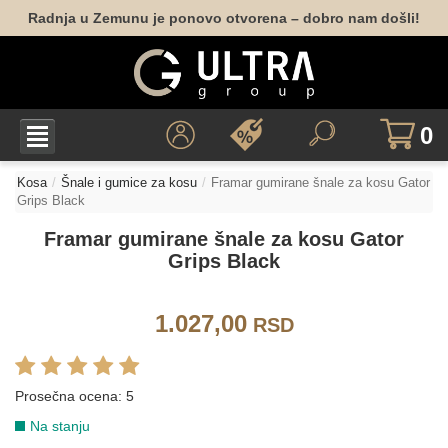
Radnja u Zemunu je ponovo otvorena – dobro nam došli!
0
Kosa
Šnale i gumice za kosu
Framar gumirane šnale za kosu Gator
Grips Black
Framar gumirane šnale za kosu Gator
Grips Black
1.027,00
RSD
Prosečna ocena:
5
Na stanju