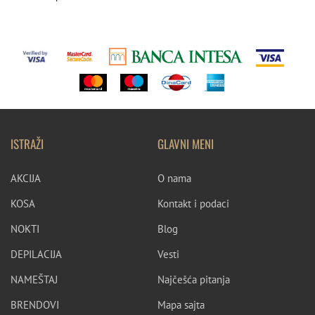
ISTRAŽI
GLAVNI MENI
AKCIJA
O nama
KOSA
Kontakt i podaci
NOKTI
Blog
DEPILACIJA
Vesti
NAMEŠTAJ
Najčešća pitanja
BRENDOVI
Mapa sajta