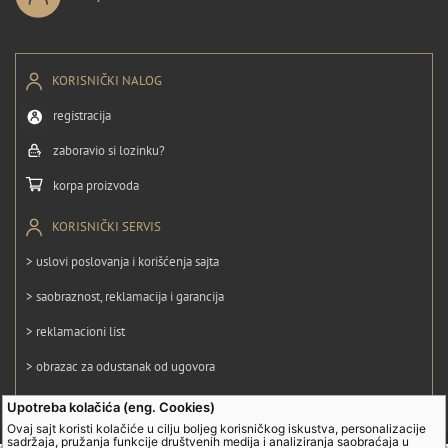
KORISNIČKI NALOG
registracija
zaboravio si lozinku?
korpa proizvoda
KORISNIČKI SERVIS
> uslovi poslovanja i korišćenja sajta
> saobraznost, reklamacija i garancija
> reklamacioni list
> obrazac za odustanak od ugovora
> politika privatnosti
Upotreba kolačića (eng. Cookies)
Ovaj sajt koristi kolačiće u cilju boljeg korisničkog iskustva, personalizacije
> politika kolačića
sadržaja, pružanja funkcije društvenih medija i analiziranja saobraćaja u