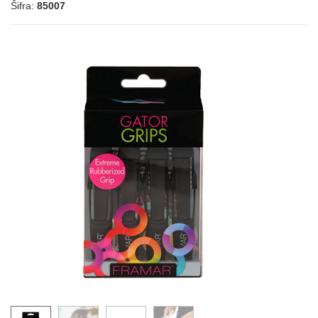
Šifra:
85007