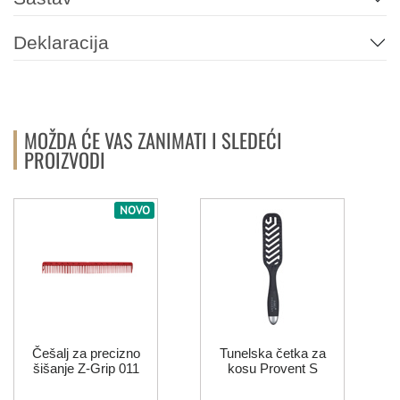
Deklaracija
MOŽDA ĆE VAS ZANIMATI I SLEDEĆI
PROIZVODI
NOVO
Češalj za precizno
Tunelska četka za
šišanje Z-Grip 011
kosu Provent S