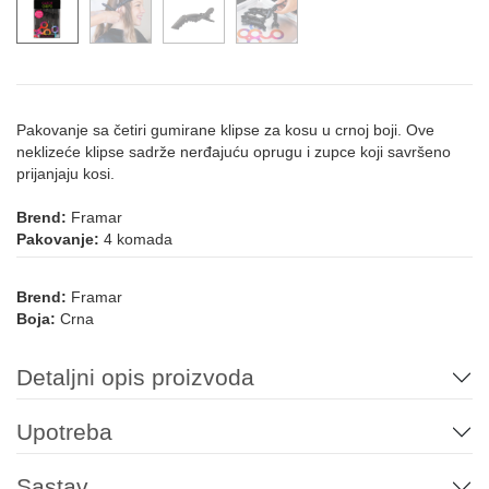
Pakovanje sa četiri gumirane klipse za kosu u crnoj boji. Ove
neklizeće klipse sadrže nerđajuću oprugu i zupce koji savršeno
prijanjaju kosi.
Brend:
Framar
Pakovanje:
4 komada
Brend:
Framar
Boja:
Crna
Detaljni opis proizvoda
Upotreba
Sastav