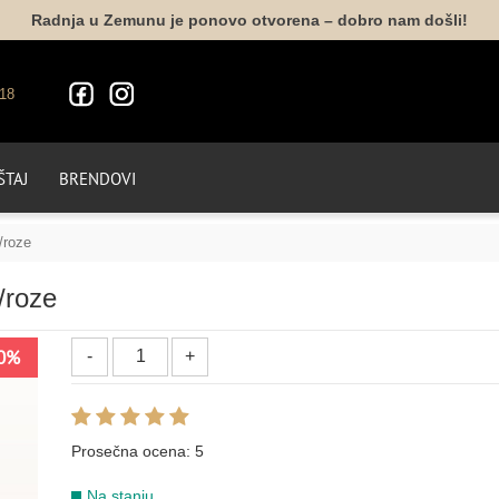
Radnja u Zemunu je ponovo otvorena – dobro nam došli!
18
TAJ
BRENDOVI
/roze
/roze
0%
Prosečna ocena:
5
Na stanju