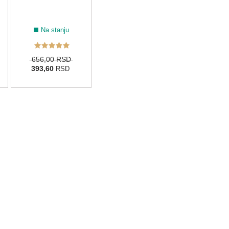
Na stanju
656,00 RSD
393,60
RSD