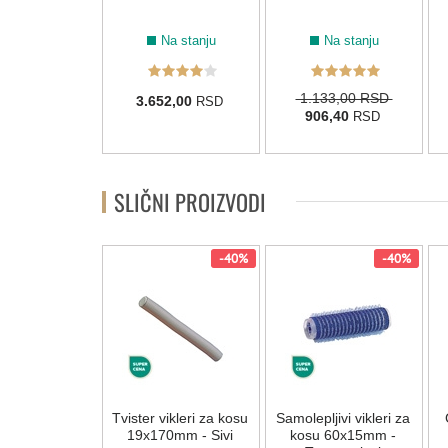
Na stanju
Na stanju
Na stanju
1.133,00 RSD
00,00
3.652,00
RSD
RSD
906,40
RSD
SLIČNI PROIZVODI
-40%
-40%
Tvister vikleri za kosu
Samolepljivi vikleri za
19x170mm - Sivi
kosu 60x15mm -