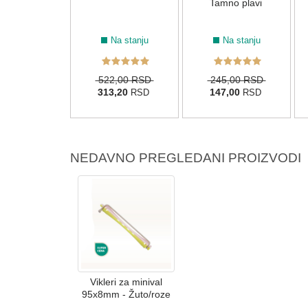
Tamno plavi
Na stanju
Na stanju
522,00 RSD
245,00 RSD
313,20
147,00
RSD
RSD
NEDAVNO PREGLEDANI PROIZVODI
Vikleri za minival
95x8mm - Žuto/roze