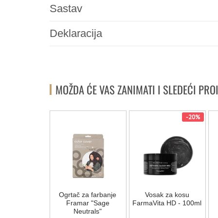
Sastav
Deklaracija
MOŽDA ĆE VAS ZANIMATI I SLEDEĆI PRO
NOVO
-20%
za feniranje
Ogrtač za farbanje
Vosak za kosu
ine Grip 65mm
Framar "Sage
FarmaVita HD - 100ml
Neutrals"