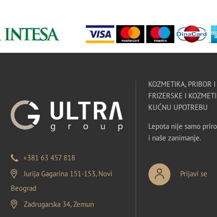
KOZMETIKA, PRIBOR 
FRIZERSKE I KOZMETI
KUĆNU UPOTREBU
Lepota nije samo priro
i naše zanimanje.
+381 63 457 818
Jurija Gagarina 151-153, Novi
Prijavi se
Beograd
Zadrugarska 34, Zemun