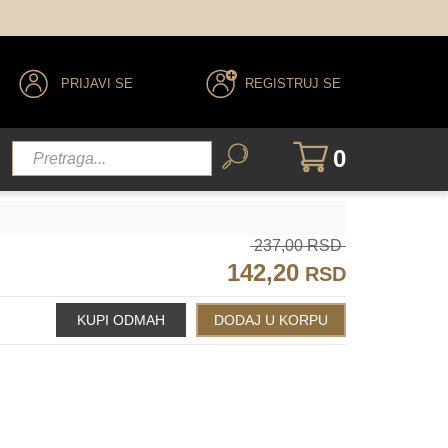
PRIJAVI SE
REGISTRUJ SE
0
237,00 RSD
142,20
RSD