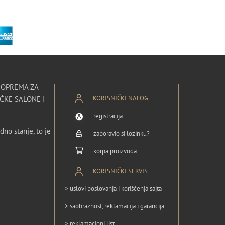
I OPREMA ZA
KORISNIČKI NALOG
ČKE SALONE I
registracija
dno stanje, to je
zaboravio si lozinku?
korpa proizvoda
KORISNIČKI SERVIS
> uslovi poslovanja i korišćenja sajta
> saobraznost, reklamacija i garancija
> reklamacioni list