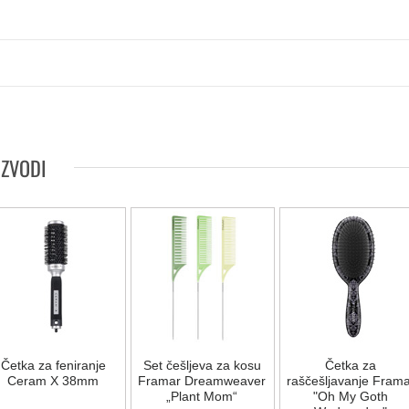
IZVODI
Četka za feniranje
Set češljeva za kosu
Četka za
Ceram X 38mm
Framar Dreamweaver
raščešljavanje Frama
„Plant Mom“
"Oh My Goth