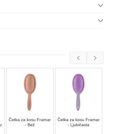
Četka z
raščešljavanj
"Miss Blue Je
Na stan
Četka za kosu Framar
Četka za kosu Framar
1.957,00
R
r
- Bež
- Ljubičasta