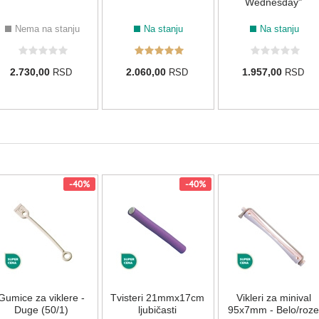
Wednesday"
Nema na stanju
Na stanju
Na stanju
2.730,00
2.060,00
1.957,00
RSD
RSD
RSD
-40%
-40%
Gumice za viklere -
Tvisteri 21mmx17cm
Vikleri za minival
Duge (50/1)
ljubičasti
95x7mm - Belo/roze