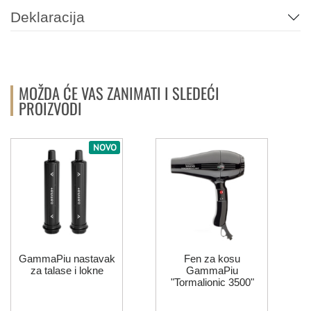
Deklaracija
MOŽDA ĆE VAS ZANIMATI I SLEDEĆI
PROIZVODI
NOVO
GammaPiu nastavak
Fen za kosu
za talase i lokne
GammaPiu
"Tormalionic 3500"