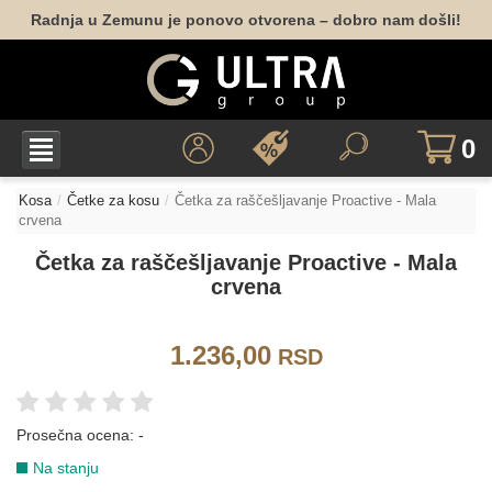
Radnja u Zemunu je ponovo otvorena – dobro nam došli!
0
Kosa
Četke za kosu
Četka za raščešljavanje Proactive - Mala
crvena
Četka za raščešljavanje Proactive - Mala
crvena
1.236,00
RSD
Prosečna ocena:
-
Na stanju