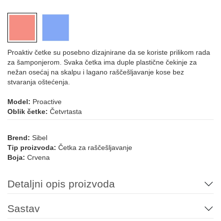
Proaktiv četke su posebno dizajnirane da se koriste prilikom rada
za šamponjerom. Svaka četka ima duple plastične čekinje za
nežan osećaj na skalpu i lagano raščešljavanje kose bez
stvaranja oštećenja.
Model:
Proactive
Oblik četke:
Četvrtasta
Brend:
Sibel
Tip proizvoda:
Četka za raščešljavanje
Boja:
Crvena
Detaljni opis proizvoda
Sastav