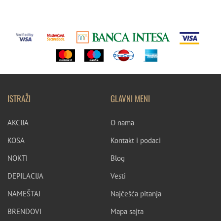
ISTRAŽI
GLAVNI MENI
AKCIJA
O nama
KOSA
Kontakt i podaci
NOKTI
Blog
DEPILACIJA
Vesti
NAMEŠTAJ
Najčešća pitanja
BRENDOVI
Mapa sajta