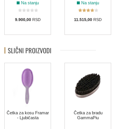
Na stanju
Na stanju
9.900,00
RSD
11.515,00
RSD
SLIČNI PROIZVODI
Četka za kosu Framar
Četka za bradu
- Ljubičasta
GammaPiu