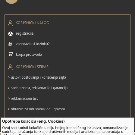
KORISNIČKI NALOG
registracija
zaboravio si lozinku?
korpa proizvoda
KORISNIČKI SERVIS
> uslovi poslovanja i korišćenja sajta
> saobraznost, reklamacija i garancija
> reklamacioni list
> obrazac za odustanak od ugovora
> politika privatnosti
Upotreba kolačića (eng. Cookies)
Ovaj sajt koristi kolačiće u cilju boljeg korisničkog iskustva, personalizacije
> politika kolačića
sadržaja, pružanja funkcije društvenih medija i analiziranja saobraćaja u