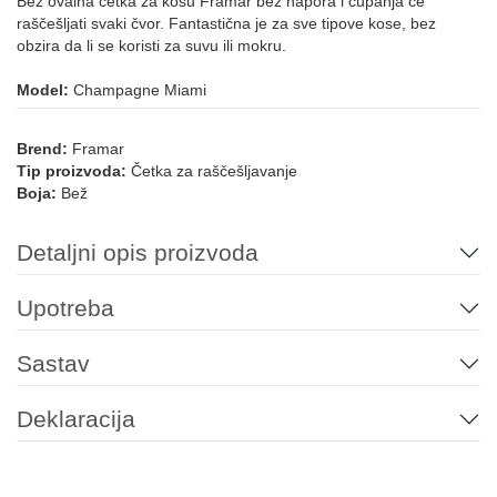
Bež ovalna četka za kosu Framar bez napora i čupanja će
raščešljati svaki čvor. Fantastična je za sve tipove kose, bez
obzira da li se koristi za suvu ili mokru.
Model:
Champagne Miami
Brend:
Framar
Tip proizvoda:
Četka za raščešljavanje
Boja:
Bež
Detaljni opis proizvoda
Upotreba
Sastav
Deklaracija