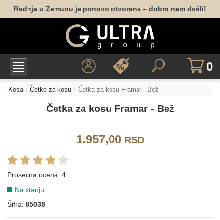
Radnja u Zemunu je ponovo otvorena – dobro nam došli!
0
Kosa
Četke za kosu
Četka za kosu Framar - Bež
Četka za kosu Framar - Bež
1.957,00
RSD
Prosečna ocena:
4
Na stanju
Šifra:
85038