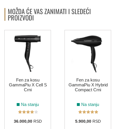
MOŽDA ĆE VAS ZANIMATI I SLEDEĆI
PROIZVODI
Fen za kosu
Fen za kosu
GammaPiu X Cell S
GammaPiu X Hybrid
Crni
Compact Crni
Na stanju
Na stanju
36.000,00
RSD
5.900,00
RSD