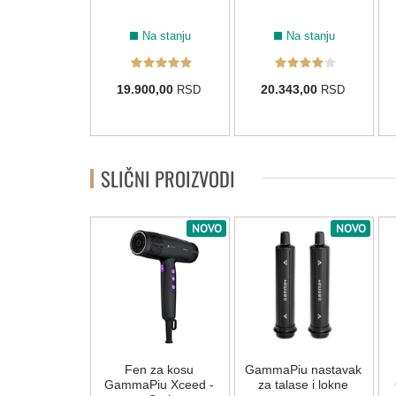
ml
Na stanju
Na stanju
Na stanju
30,00 RSD
19.900,00
20.343,00
RSD
RSD
04,00
RSD
SLIČNI PROIZVODI
NOVO
NOVO
 za kosu
Fen za kosu
GammaPiu nastavak
Piu Hybrid
GammaPiu Xceed -
za talase i lokne