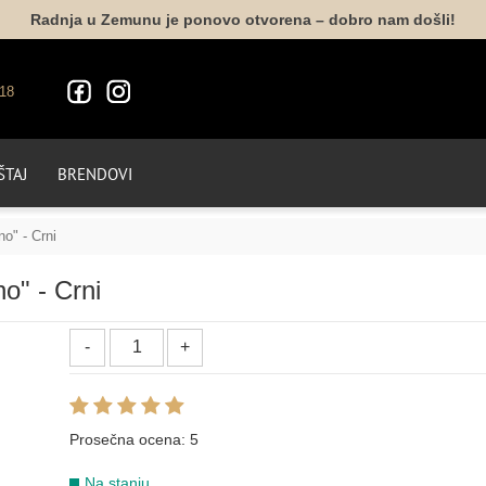
Radnja u Zemunu je ponovo otvorena – dobro nam došli!
18
TAJ
BRENDOVI
o" - Crni
o" - Crni
Prosečna ocena:
5
Na stanju