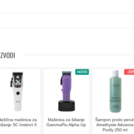
IZVODI
NOVO
-20
Bežična mašinica za
Mašinica za šišanje
Šampon protiv perut
išanje SC Instinct X
GammaPiu Alpha Up
Amethyste Advance
Purify 250 ml