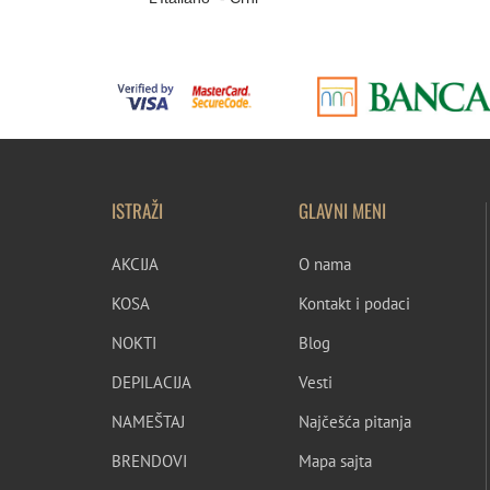
ISTRAŽI
GLAVNI MENI
AKCIJA
O nama
KOSA
Kontakt i podaci
NOKTI
Blog
DEPILACIJA
Vesti
NAMEŠTAJ
Najčešća pitanja
BRENDOVI
Mapa sajta