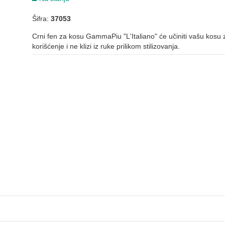
Šifra:
37053
Crni fen za kosu GammaPiu "L'Italiano" će učiniti vašu kosu 
korišćenje i ne klizi iz ruke prilikom stilizovanja.