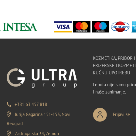
KOZMETIKA, PRIBOR 
FRIZERSKE I KOZMETI
KUĆNU UPOTREBU
Lepota nije samo priro
i naše zanimanje.
+381 63 457 818
Jurija Gagarina 151-153, Novi
Prijavi se
Beograd
Zadrugarska 34, Zemun