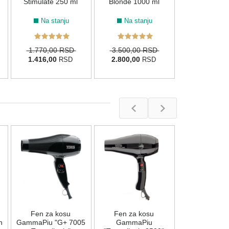
Stimulate 250 ml
Blonde 1000 ml
Na stanju
Na stanju
1.770,00 RSD
3.500,00 RSD
1.416,00
2.800,00
RSD
RSD
Fen za k
GammaPiu "A
Pink
Na stan
Fen za kosu
Fen za kosu
15.900,00
n
GammaPiu "G+ 7005
GammaPiu