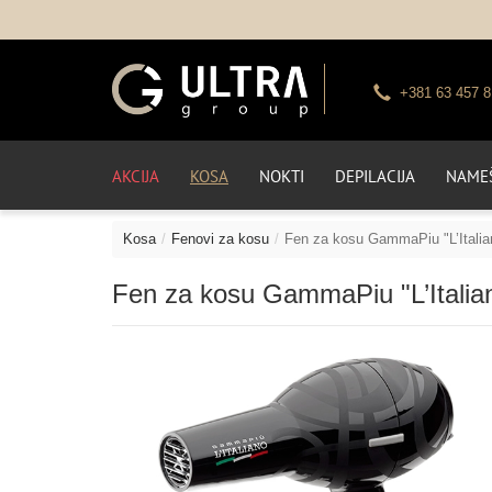
+381 63 457 8
AKCIJA
KOSA
NOKTI
DEPILACIJA
NAMEŠ
Kosa
Fenovi za kosu
Fen za kosu GammaPiu "L’Italian
Fen za kosu GammaPiu "L’Italian