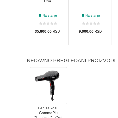
Black
Crni
Na stanju
Na stanju
Na stanju
90,00
35.800,00
9.900,00
RSD
RSD
RSD
NEDAVNO PREGLEDANI PROIZVODI
Fen za kosu
GammaPiu
"L’Italiano" - Crni