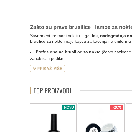
Zašto su prave brusilice i lampe za nokt
Savremeni tretmani noktiju –
gel lak, nadogradnja nok
brusilice za nokte imaju kopču za kačenje na uniformu il
Profesionalne brusilice za nokte
(često nazivane
zanoktica i pedikir.
Lampe za nokte
su neophodne za polimerizaciju, o
PRIKAŽI VIŠE
brzo i ravnomerno sušenje svih vrsta gelova, štedeći v
Kvalitet i pouzdanost na prvom mestu
TOP PROIZVODI
Posvećeni smo pružanju
samo najbolje opreme za man
Poručite svoju opremu online već danas i unapredite ma
nokti su samo klik daleko!
-50%
NOVO
-20%