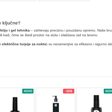
e ključne?
tiju i gel tehnika
– zahtevaju preciznu i pouzdanu opremu. Naše brusi
i kaiš, čime se štedi prostor na stolu i olakšava rad na terenu.
 i
električne turpije za nokte
) su nezamenjive za efikasno i sigurno ski
dnosno sušenje UV gela i trajnog laka za nokte. Naše UV/LED lampe kori
am vreme i garantujući dugotrajan rezultat.
ikir i pedikir
. Svi naši proizvodi su testirani kako bi osigurali pou
nikir i pedikir na profesionalni nivo. Uživajte u lakoći korišćenja, du
NOVO
-50%
NOV