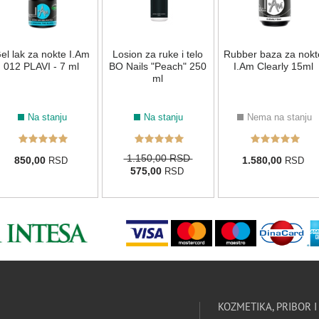
el lak za nokte I.Am
Losion za ruke i telo
Rubber baza za nokt
012 PLAVI - 7 ml
BO Nails "Peach" 250
I.Am Clearly 15ml
ml
Na stanju
Na stanju
Nema na stanju
1.150,00 RSD
850,00
1.580,00
RSD
RSD
575,00
RSD
KOZMETIKA, PRIBOR 