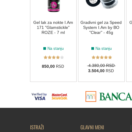
k za nokte BO
Gel lak za nokte I.Am
Gradivni gel za Speed
G
089 "Intense
171 "Glamstickle"
System I.Am by BO
" Plavi - 7 ml
ROZE - 7 ml
"Clear" - 45g
Na stanju
Na stanju
Na stanju
0,00 RSD
4.380,00 RSD
850,00
RSD
5,00
3.504,00
RSD
RSD
ISTRAŽI
GLAVNI MENI