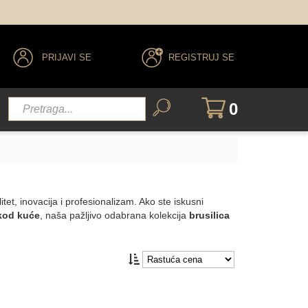
PRIJAVI SE
REGISTRUJ SE
0
itet, inovacija i profesionalizam. Ako ste iskusni
 kod kuće
, naša pažljivo odabrana kolekcija
brusilica