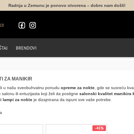
Radnja u Zemunu je ponovo otvorena – dobro nam došli!
18
TAJ
BRENDOVI
I ZA MANIKIR
li u našu sveobuhvatnu ponudu
opreme za nokte
, gde se susreću kval
 salonu ili entuzijasta koji želi da postigne
salonski kvalitet manikira
i lampi za nokte
je dizajnirana da ispuni sve vaše potrebe.
a
-45%
-45%