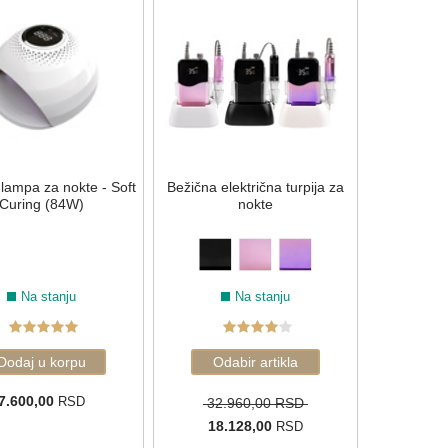
lampa za nokte - Soft
Bežična električna turpija za
Curing (84W)
nokte
Na stanju
Na stanju
7.600,00
RSD
32.960,00 RSD
18.128,00
RSD