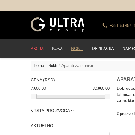
+381 63 457 8
AKCIJA
KOSA
NOKTI
DEPILACIJA
NAMEŠ
Home
Nokti
Aparati za manikir
APARAT
CENA (RSD)
Dobrodoš
7.600,00
32.960,00
tehničar u
za nokte 
VRSTA PROIZVODA
2
proizvod
AKTUELNO