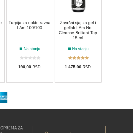
Nema na s
e
Turpija za nokte ravna
Završni sjaj za gel i
2.750,00
R
I.Am 100/100
gellak I.Am No
Cleanse Brilliant Top
15 ml
Na stanju
Na stanju
190,00
1.475,00
RSD
RSD
I OPREMA ZA