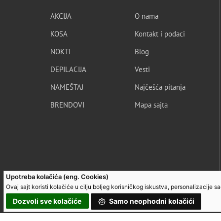
AKCIJA
O nama
KOSA
Kontakt i podaci
NOKTI
Blog
DEPILACIJA
Vesti
NAMEŠTAJ
Najčešća pitanja
BRENDOVI
Mapa sajta
Upotreba kolačića (eng. Cookies)
Ovaj sajt koristi kolačiće u cilju boljeg korisničkog iskustva, personalizacije 
Dozvoli sve kolačiće
Samo neophodni kolačići
© UltraGroup. Sva prava su zadržana.