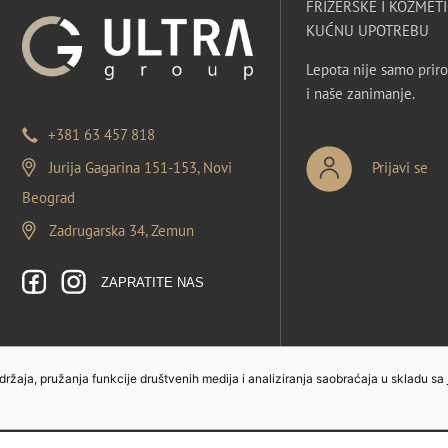
FRIZERSKE I KOZMETI
KUĆNU UPOTREBU
Lepota nije samo priro
i naše zanimanje.
+381 63 457 818
Jurija Gagarina 151-153, Novi
Prijavi se
Beograd
Zadrugarska 34, Zemun
ZAPRATITE NAS
sadržaja, pružanja funkcije društvenih medija i analiziranja saobraćaja u skladu sa