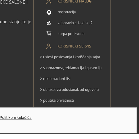
KORISNIČKI NALOG
ČKE SALONE I
registracija
dno stanje, to je
zaboravio si lozinku?
korpa proizvoda
KORISNIČKI SERVIS
> uslovi poslovanja i korišćenja sajta
> saobraznost, reklamacija i garancija
> reklamacioni list
> obrazac za odustanak od ugovora
> politika privatnosti
> politika kolačića
Politikom kolačića