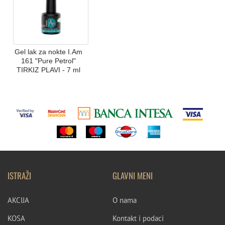
Gel lak za nokte I.Am
161 "Pure Petrol"
TIRKIZ PLAVI - 7 ml
ISTRAŽI
GLAVNI MENI
AKCIJA
O nama
KOSA
Kontakt i podaci