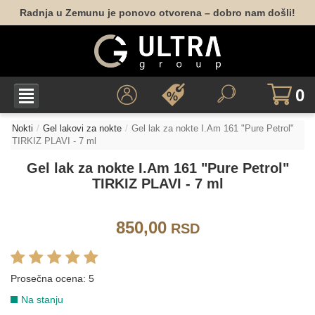
Radnja u Zemunu je ponovo otvorena – dobro nam došli!
067
113
156
CRVENA
0
024
028
049
041
059
097
Nokti
Gel lakovi za nokte
Gel lak za nokte I.Am 161 "Pure Petrol"
TIRKIZ PLAVI - 7 ml
098
101
103
105
127
191
Gel lak za nokte I.Am 161 "Pure Petrol"
TIRKIZ PLAVI - 7 ml
060
061
062
082
086
124
850,00
RSD
Prosečna ocena:
5
172
Na stanju
LJUBIČASTA