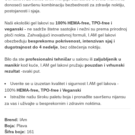
donoseći savršenu kombinaciju bezbednosti za zdravlje noktiju,
postojanosti i sjaja.
171
016
021
039
002
003
Naši ekološki gel lakovi su
100% HEMA-free, TPO-free i
veganski -
ne sadrže štetne sastojke i nežni su prema prirodnoj
ploči nokta. Zahvaljujući inovativnoj formuli, I.AM gel lakovi
042
007
025
032
034
074
obezbeđuju
besprekornu pokrivenost, intenzivan sjaj i
dugotrajnost do 4 nedelje
, bez oštećenja noktiju.
Bilo da ste
profesionalni tehničar
u salonu ili
zaljubljenik u
076
079
087
088
089
090
manikir
kod kuće, I.AM gel lakovi pružaju
pouzdan i vrhunski
rezultat
-svaki put.
Uverite se u izuzetan kvalitet i sigurnost I.AM gel lakova -
119
135
138
211
173
100%
HEMA-free, TPO-free i Veganski
Istražite našu široku paletu boja i pronađite savršenu nijansu
SIVA
za vas i uživajte u besprekornim i zdravim noktima.
Brend:
IAm
011
058
Boja:
Plava
ZELENA
Šifra boje:
161