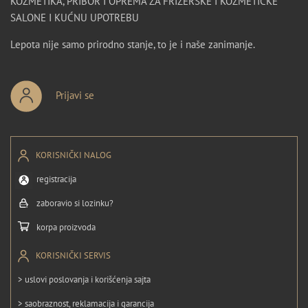
KOZMETIKA, PRIBOR I OPREMA ZA FRIZERSKE I KOZMETIČKE
SALONE I KUĆNU UPOTREBU
Lepota nije samo prirodno stanje, to je i naše zanimanje.
Prijavi se
KORISNIČKI NALOG
registracija
zaboravio si lozinku?
korpa proizvoda
KORISNIČKI SERVIS
> uslovi poslovanja i korišćenja sajta
> saobraznost, reklamacija i garancija