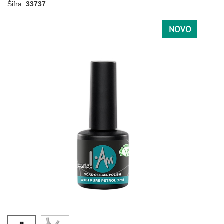
Šifra:
33737
NOVO
027
033
038
036
109
112
005
073
078
085
125
136
170
NARANDŽASTA
146
152
175
176
031
077
091
092
093
123
212