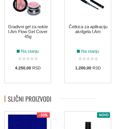
Gradivni gel za nokte
Četkica za aplikaciju
I.Am Flow Gel Cover
akrilgela I.Am
45g
Na stanju
Na stanju
4.250,00
RSD
1.200,00
RSD
SLIČNI PROIZVODI
-50%
NOVO