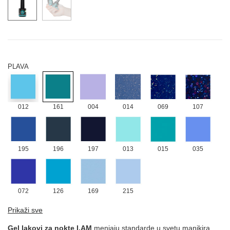
NUDE
019
022
054
188
PLAVA
012
161
004
014
069
107
195
196
197
013
015
035
072
126
169
215
ROZE
Prikaži sve
Gel lakovi za nokte I.AM
menjaju standarde u svetu manikira,