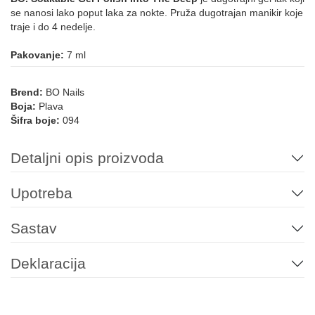
se nanosi lako poput laka za nokte. Pruža dugotrajan manikir koje
TIRKIZNA
traje i do 4 nedelje.
Pakovanje:
7 ml
064
099
095
Brend:
BO Nails
ZELENA
Boja:
Plava
Šifra boje:
094
Detaljni opis proizvoda
154
216
008
215
179
104
Upotreba
103
181
180
059
Sastav
ŽUTA
Deklaracija
185