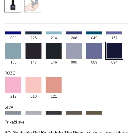
182
109
110
111
112
PLAVA
093
225
214
206
049
157
155
147
146
090
089
094
ROZE
212
016
121
SIVA
Prikaži sve
066
026
148
149
150
BO. Soakable Gel Polish Into The Deep
je dugotrajni gel lak koji