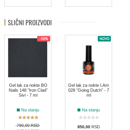
SLIČNI PROIZVODI
-50%
NOVO
N
Gel lak za nokte BO
Gel lak za nokte I.Am
Nails 148 "Iron Clad"
028 "Going Dutch" - 7
Sivi - 7 ml
ml
Na stanju
Na stanju
790,00 RSD
850,00
RSD