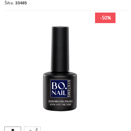
Šifra:
33485
-50%
028
039
041
043
144
067
134
131
LJUBIČASTA
013
213
178
177
194
158
084
NARANDŽASTA