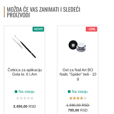
MOŽDA ĆE VAS ZANIMATI I SLEDEĆI
PROIZVODI
NOVO
-50%
Četkica za aplikaciju
Gel za Nail Art BO
Gela br. 6 I.Am
Nails "Spider" beli - 10
g
Na stanju
Na stanju
1.590,00 RSD
3.450,00
RSD
795,00
RSD