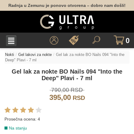
Radnja u Zemunu je ponovo otvorena – dobro nam došli!
0
Nokti
Gel lakovi za nokte
Gel lak za nokte BO Nails 094 "Into the
Deep" Plavi - 7 ml
Gel lak za nokte BO Nails 094 "Into the
Deep" Plavi - 7 ml
790,00 RSD
395,00
BEŽ
RSD
Prosečna ocena:
4
138
Na stanju
GLITER