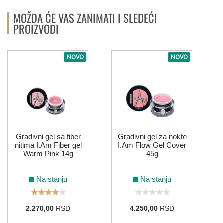
MOŽDA ĆE VAS ZANIMATI I SLEDEĆI
PROIZVODI
NOVO
NOVO
Gradivni gel sa fiber
Gradivni gel za nokte
nitima I.Am Fiber gel
I.Am Flow Gel Cover
Warm Pink 14g
45g
Na stanju
Na stanju
2.270,00
RSD
4.250,00
RSD