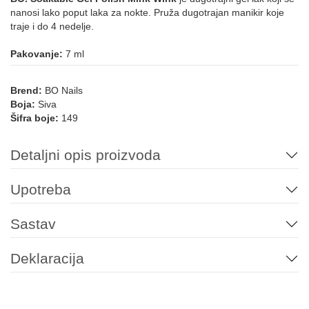
nanosi lako poput laka za nokte. Pruža dugotrajan manikir koje
traje i do 4 nedelje.
181
180
104
154
Pakovanje:
7 ml
ŽUTA
Brend:
BO Nails
Boja:
Siva
Šifra boje:
149
185
Detaljni opis proizvoda
Upotreba
Sastav
Deklaracija