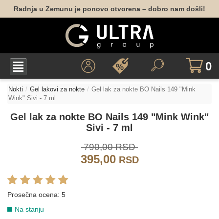
223
Radnja u Zemunu je ponovo otvorena – dobro nam došli!
GLITER
041
067
144
043
039
028
0
Nokti
Gel lakovi za nokte
Gel lak za nokte BO Nails 149 "Mink
Wink" Sivi - 7 ml
027
022
134
131
Gel lak za nokte BO Nails 149 "Mink Wink"
LJUBIČASTA
Sivi - 7 ml
790,00 RSD
013
141
088
085
084
158
395,00
RSD
Prosečna ocena:
5
061
194
177
178
213
Na stanju
NARANDŽASTA