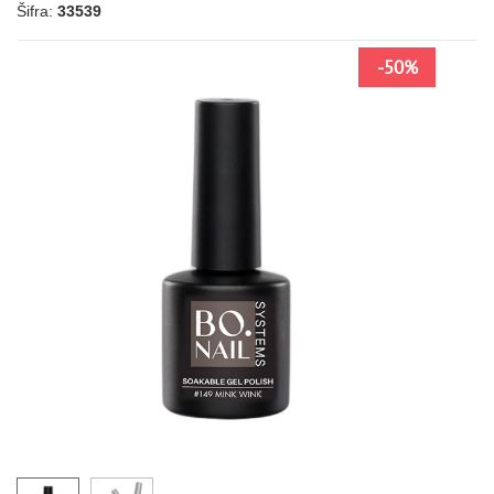
Šifra:
33539
-50%
109
111
108
110
112
182
221
PLAVA
157
225
214
049
050
206
155
147
146
089
093
094
098
090