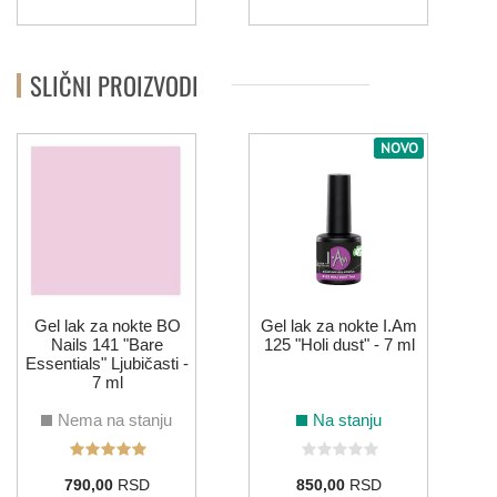
SLIČNI PROIZVODI
NOVO
Gel lak za nokte BO
Gel lak za nokte I.Am
Nails 141 "Bare
125 "Holi dust" - 7 ml
Essentials" Ljubičasti -
7 ml
Nema na stanju
Na stanju
790,00
RSD
850,00
RSD