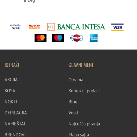
II 14g
ISTRAŽI
GLAVNI MENI
AKCIJA
O nama
KOSA
Kontakt i podaci
NOKTI
Blog
DEPILACIJA
Vesti
NAMEŠTAJ
Najčešća pitanja
BRENDOVI
Mapa sajta