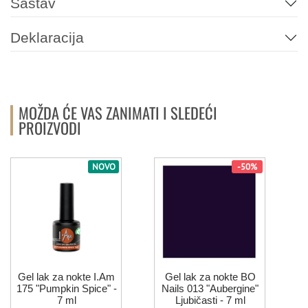
Sastav
Deklaracija
MOŽDA ĆE VAS ZANIMATI I SLEDEĆI
PROIZVODI
NOVO
-50%
Gel lak za nokte I.Am
Gel lak za nokte BO
175 "Pumpkin Spice" -
Nails 013 "Aubergine"
7 ml
Ljubičasti - 7 ml