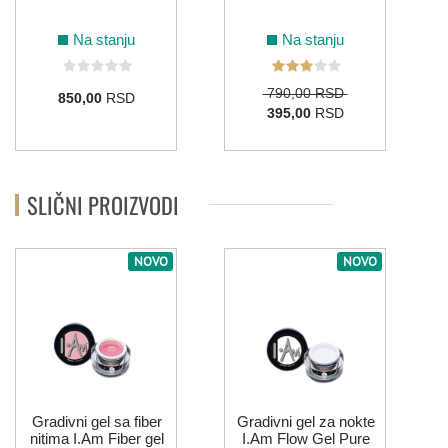
Na stanju
Na stanju
790,00 RSD
850,00
RSD
395,00
RSD
SLIČNI PROIZVODI
NOVO
NOVO
Gradivni gel sa fiber
Gradivni gel za nokte
nitima I.Am Fiber gel
I.Am Flow Gel Pure