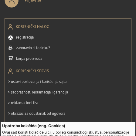
Prijavi se
KORISNIČKI NALOG
registracija
zaboravio si lozinku?
korpa proizvoda
KORISNIČKI SERVIS
> uslovi poslovanja i korišćenja sajta
> saobraznost, reklamacija i garancija
> reklamacioni list
> obrazac za odustanak od ugovora
> politika privatnosti
Upotreba kolačića (eng. Cookies)
Ovaj sajt koristi kolačiće u cilju boljeg korisničkog iskustva, personalizacije
> politika kolačića