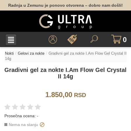
Radnja u Zemunu je ponovo otvorena – dobro nam došli!
0
Nokti
Gelovi za nokte
Gradivni gel za nokte I.Am Flow Gel Crystal II
14g
Gradivni gel za nokte I.Am Flow Gel Crystal
II 14g
1.850,00
RSD
Prosečna ocena:
-
Nema na stanju