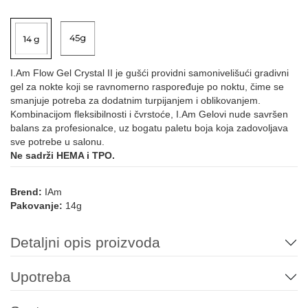
I.Am Flow Gel Crystal II je gušći providni samonivelišući gradivni
gel za nokte koji se ravnomerno raspoređuje po noktu, čime se
smanjuje potreba za dodatnim turpijanjem i oblikovanjem.
Kombinacijom fleksibilnosti i čvrstoće, I.Am Gelovi nude savršen
balans za profesionalce, uz bogatu paletu boja koja zadovoljava
sve potrebe u salonu.
Ne sadrži HEMA i TPO.
Brend:
IAm
Pakovanje:
14g
Detaljni opis proizvoda
Upotreba