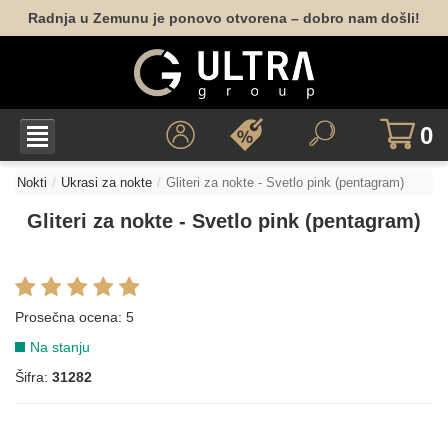
Radnja u Zemunu je ponovo otvorena – dobro nam došli!
0
Nokti
Ukrasi za nokte
Gliteri za nokte - Svetlo pink (pentagram)
Gliteri za nokte - Svetlo pink (pentagram)
Prosečna ocena:
5
Na stanju
Šifra:
31282