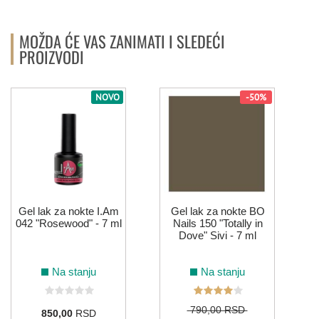
MOŽDA ĆE VAS ZANIMATI I SLEDEĆI
PROIZVODI
NOVO
-50%
Gel lak za nokte I.Am
Gel lak za nokte BO
042 "Rosewood" - 7 ml
Nails 150 "Totally in
Dove" Sivi - 7 ml
Na stanju
Na stanju
790,00 RSD
850,00
RSD