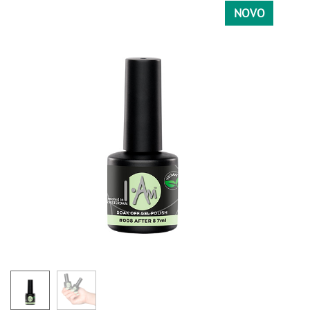
NOVO
171
016
021
039
002
003
042
007
025
032
034
074
076
079
087
088
089
090
119
135
138
211
173
SIVA
011
058