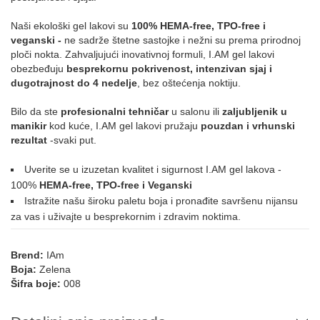
Naši ekološki gel lakovi su
100% HEMA-free, TPO-free i
veganski -
ne sadrže štetne sastojke i nežni su prema prirodnoj
ploči nokta. Zahvaljujući inovativnoj formuli, I.AM gel lakovi
obezbeđuju
besprekornu pokrivenost, intenzivan sjaj i
dugotrajnost do 4 nedelje
, bez oštećenja noktiju.
Bilo da ste
profesionalni tehničar
u salonu ili
zaljubljenik u
manikir
kod kuće, I.AM gel lakovi pružaju
pouzdan i vrhunski
rezultat
-svaki put.
Uverite se u izuzetan kvalitet i sigurnost I.AM gel lakova -
100%
HEMA-free, TPO-free i Veganski
Istražite našu široku paletu boja i pronađite savršenu nijansu
za vas i uživajte u besprekornim i zdravim noktima.
Brend:
IAm
Boja:
Zelena
Šifra boje:
008