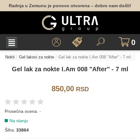
Radnja u Zemunu je ponovo otvorena – dobro nam došli!
NUDE
019
022
054
188
0
PLAVA
Nokti
Gel lakovi za nokte
Gel lak za nokte I.Am 008 "After" - 7 ml
Gel lak za nokte I.Am 008 "After" - 7 ml
012
161
004
014
069
107
850,00
RSD
195
196
197
013
015
035
Prosečna ocena:
-
Na stanju
072
126
169
215
Šifra:
33864
ROZE