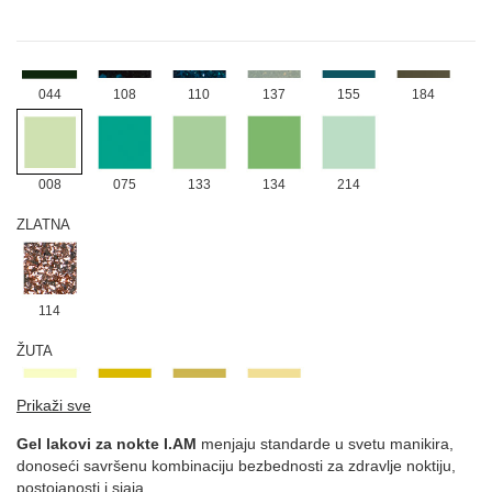
ZELENA
044
108
110
137
155
184
008
075
133
134
214
ZLATNA
114
ŽUTA
Prikaži sve
006
122
132
213
Gel lakovi za nokte I.AM
menjaju standarde u svetu manikira,
donoseći savršenu kombinaciju bezbednosti za zdravlje noktiju,
postojanosti i sjaja.