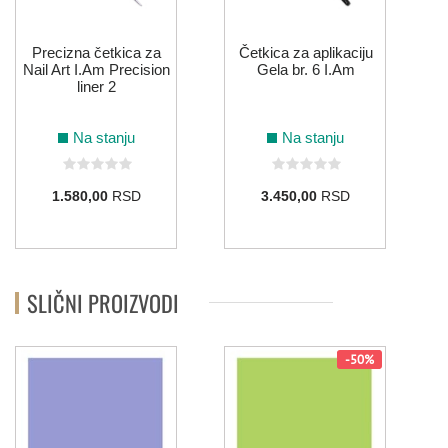
Precizna četkica za
Četkica za aplikaciju
Nail Art I.Am Precision
Gela br. 6 I.Am
liner 2
Na stanju
Na stanju
1.580,00
RSD
3.450,00
RSD
SLIČNI PROIZVODI
-50%
N