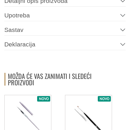
Detaljni opis proizvoda
Upotreba
Sastav
Deklaracija
MOŽDA ĆE VAS ZANIMATI I SLEDEĆI
PROIZVODI
NOVO
NOVO