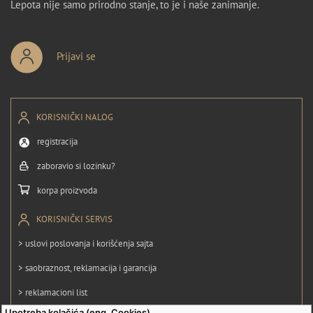
Lepota nije samo prirodno stanje, to je i naše zanimanje.
Prijavi se
KORISNIČKI NALOG
registracija
zaboravio si lozinku?
korpa proizvoda
KORISNIČKI SERVIS
> uslovi poslovanja i korišćenja sajta
> saobraznost, reklamacija i garancija
> reklamacioni list
Upotreba kolačića (eng. Cookies)