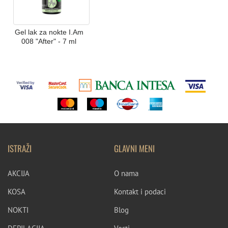
Gel lak za nokte I.Am
008 "After" - 7 ml
ISTRAŽI
GLAVNI MENI
AKCIJA
O nama
KOSA
Kontakt i podaci
NOKTI
Blog