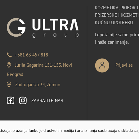
KOZMETIKA, PRIBOR 
FRIZERSKE I KOZMETI
KUĆNU UPOTREBU
Lepota nije samo priro
i naše zanimanje.
+381 63 457 818
Jurija Gagarina 151-153, Novi
Prijavi se
Beograd
Zadrugarska 34, Zemun
ZAPRATITE NAS
sadržaja, pružanja funkcije društvenih medija i analiziranja saobraćaja u skladu sa