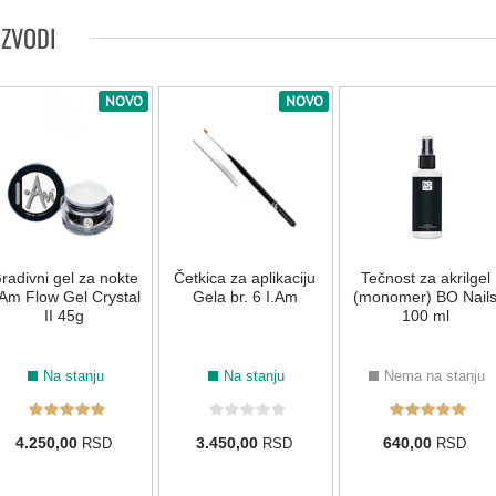
NUDE
IZVODI
019
022
054
188
NOVO
NOVO
PLAVA
012
161
004
014
069
107
radivni gel za nokte
Četkica za aplikaciju
Tečnost za akrilgel
.Am Flow Gel Crystal
Gela br. 6 I.Am
(monomer) BO Nail
015
035
072
126
169
215
II 45g
100 ml
ROZE
Na stanju
Na stanju
Nema na stanju
171
016
021
039
002
003
4.250,00
3.450,00
640,00
RSD
RSD
RSD