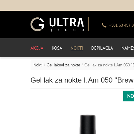
+381 63 457 8
AKCIJA
KOSA
NOKTI
DEPILACIJA
NAMEŠ
Nokti
Gel lakovi za nokte
Gel lak za nokte I.Am 050 "B
Gel lak za nokte I.Am 050 "Brewi
NO