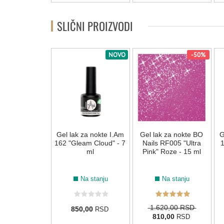
SLIČNI PROIZVODI
NOVO
-50%
k za nokte BO
Gel lak za nokte I.Am
Gel lak za nokte BO
G
7 "Starry Sky"
162 "Gleam Cloud" - 7
Nails RF005 "Ultra
1
ivi - 7 ml
ml
Pink" Roze - 15 ml
a na stanju
Na stanju
Na stanju
1.620,00 RSD
0,00
850,00
RSD
RSD
810,00
RSD