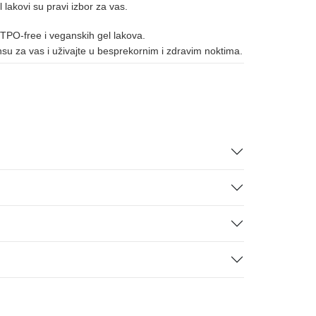
l lakovi su pravi izbor za vas.
086
124
172
 TPO-free i veganskih gel lakova.
ansu za vas i uživajte u besprekornim i zdravim noktima.
005
073
078
085
091
092
093
123