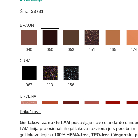
Šifra:
33781
047
052
BRAON
040
050
053
151
165
174
CRNA
067
113
156
CRVENA
Prikaži sve
024
028
049
041
059
097
Gel lakovi za nokte I.AM
postavljaju nove standarde u indust
I.AM linija profesionalnih gel lakova razvijena je s posebni
gel lakove koji su
100% HEMA-free, TPO-free i Veganski
, 