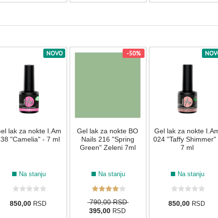
034
074
076
079
087
088
NOVO
-50%
NOV
138
211
173
SIVA
011
058
ZELENA
el lak za nokte I.Am
Gel lak za nokte BO
Gel lak za nokte I.A
38 "Camelia" - 7 ml
Nails 216 "Spring
024 "Taffy Shimmer" 
Green" Zeleni 7ml
7 ml
044
108
110
137
155
184
Na stanju
Na stanju
Na stanju
790,00 RSD
850,00
850,00
RSD
RSD
214
395,00
RSD