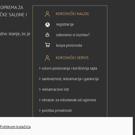
I OPREMA ZA
KORISNIČKI NALOG
ČKE SALONE I
registracija
dno stanje, to je
zaboravio si lozinku?
korpa proizvoda
KORISNIČKI SERVIS
> uslovi poslovanja i korišćenja sajta
> saobraznost, reklamacija i garancija
> reklamacioni list
> obrazac za odustanak od ugovora
> politika privatnosti
> politika kolačića
Politikom kolačića