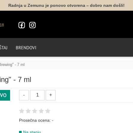
Radnja u Zemunu je ponovo otvorena – dobro nam došli!
18
TAJ
BRENDOVI
rewing" - 7 ml
ng" - 7 ml
BELA
VO
162
001
010
Prosečna ocena:
-
BORDO
Na stanju