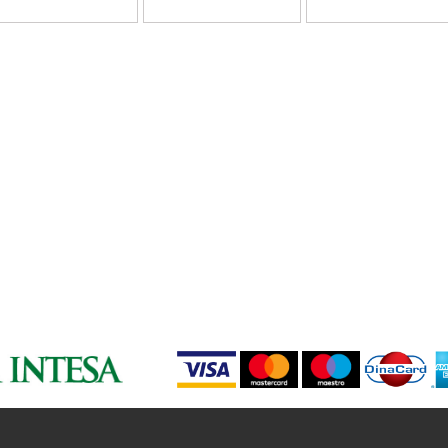
ZLATNA
114
ŽUTA
006
122
132
213