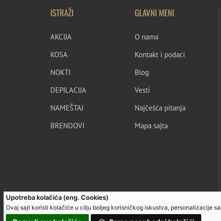
ISTRAŽI
GLAVNI MENI
AKCIJA
O nama
KOSA
Kontakt i podaci
NOKTI
Blog
DEPILACIJA
Vesti
NAMEŠTAJ
Najčešća pitanja
BRENDOVI
Mapa sajta
Upotreba kolačića (eng. Cookies)
Ovaj sajt koristi kolačiće u cilju boljeg korisničkog iskustva, personalizacije 