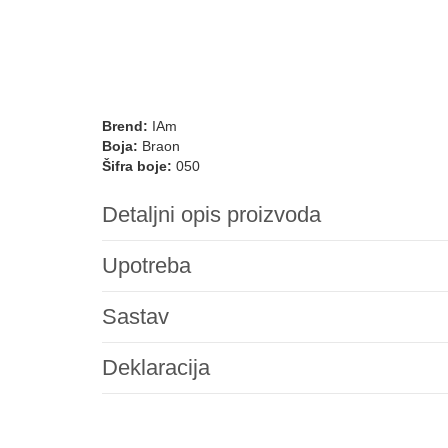
Brend:
IAm
Boja:
Braon
Šifra boje:
050
Detaljni opis proizvoda
Upotreba
Sastav
Deklaracija