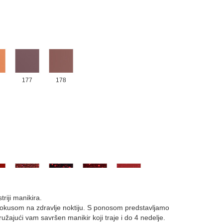
177
178
098
101
103
105
riji manikira.
m fokusom na zdravlje noktiju. S ponosom predstavljamo
pružajući vam savršen manikir koji traje i do 4 nedelje.