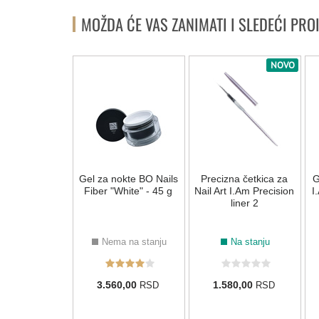
MOŽDA ĆE VAS ZANIMATI I SLEDEĆI PRO
NOVO
NOVO
i gel za nokte
Gel za nokte BO Nails
Precizna četkica za
G
ow Gel Cover
Fiber "White" - 45 g
Nail Art I.Am Precision
I
45g
liner 2
Na stanju
Nema na stanju
Na stanju
50,00
3.560,00
1.580,00
RSD
RSD
RSD