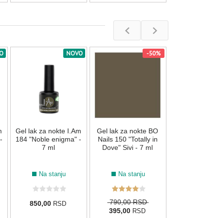
089
090
119
135
O
NOVO
-50%
Gel lak za nok
175 "Pumpkin 
7 ml
Na stan
m
Gel lak za nokte I.Am
Gel lak za nokte BO
850,00
R
-
184 "Noble enigma" -
Nails 150 "Totally in
7 ml
Dove" Sivi - 7 ml
008
075
133
134
Na stanju
Na stanju
790,00 RSD
850,00
RSD
395,00
RSD