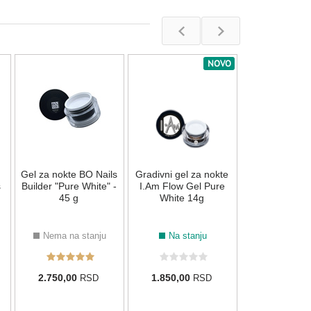
NOVO
Precizna četk
Nail Art I.Am P
liner 1
195
196
197
013
Na stan
Gel za nokte BO Nails
Gradivni gel za nokte
1.580,00
R
s
Builder "Pure White" -
I.Am Flow Gel Pure
45 g
White 14g
Nema na stanju
Na stanju
042
007
025
032
2.750,00
1.850,00
RSD
RSD