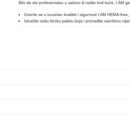
Bilo da ste profesionalac u salonu ili radite kod kuće, I.AM ge
127
191
060
061
062
082
Uverite se u izuzetan kvalitet i sigurnost I.AM HEMA-free,
LJUBIČASTA
Istražite našu široku paletu boja i pronađite savršenu nij
027
033
038
036
109
112
125
136
170
NARANDŽASTA
146
152
175
176
031
077
212