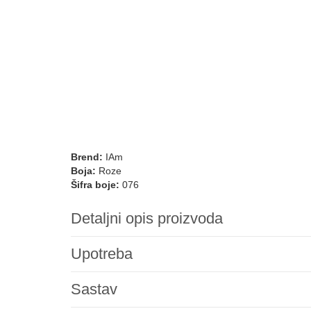
Brend:
IAm
Boja:
Roze
Šifra boje:
076
Detaljni opis proizvoda
Upotreba
Sastav