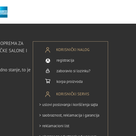
I OPREMA ZA
KORISNIČKI NALOG
ČKE SALONE I
registracija
dno stanje, to je
zaboravio si lozinku?
korpa proizvoda
KORISNIČKI SERVIS
> uslovi poslovanja i korišćenja sajta
> saobraznost, reklamacija i garancija
> reklamacioni list