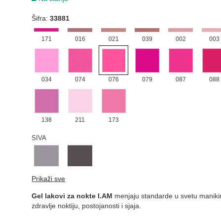
ROZE
Šifra:
33881
171
016
021
039
002
003
034
074
076
079
087
088
138
211
173
SIVA
011
058
Prikaži sve
ZELENA
Gel lakovi za nokte I.AM
menjaju standarde u svetu maniki
zdravlje noktiju, postojanosti i sjaja.