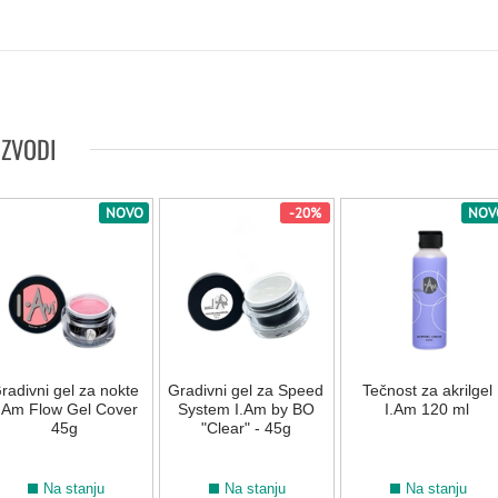
IZVODI
NOVO
-20%
NOV
radivni gel za nokte
Gradivni gel za Speed
Tečnost za akrilgel
.Am Flow Gel Cover
System I.Am by BO
I.Am 120 ml
45g
"Clear" - 45g
Na stanju
Na stanju
Na stanju