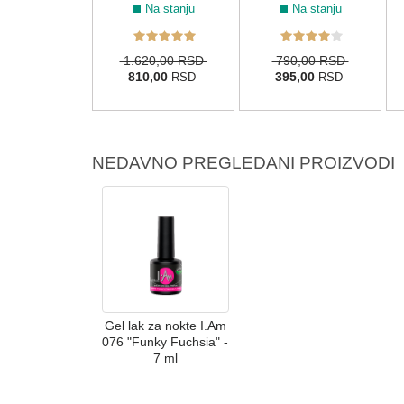
Na stanju
Na stanju
Na stanju
0,00 RSD
1.620,00 RSD
790,00 RSD
5,00
810,00
395,00
RSD
RSD
RSD
NEDAVNO PREGLEDANI PROIZVODI
Gel lak za nokte I.Am
076 "Funky Fuchsia" -
7 ml