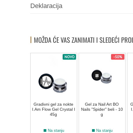
Deklaracija
MOŽDA ĆE VAS ZANIMATI I SLEDEĆI PRO
NOVO
NOVO
-50%
 za aplikaciju
Gradivni gel za nokte
Gel za Nail Art BO
G
 br. 6 I.Am
I.Am Flow Gel Crystal I
Nails "Spider" beli - 10
I
45g
g
Na stanju
Na stanju
Na stanju