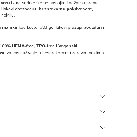
anski -
ne sadrže štetne sastojke i nežni su prema
008
075
133
134
gel lakovi obezbeđuju
besprekornu pokrivenost,
 noktiju.
u manikir
kod kuće, I.AM gel lakovi pružaju
pouzdan i
 - 100%
HEMA-free, TPO-free i Veganski
ansu za vas i uživajte u besprekornim i zdravim noktima.