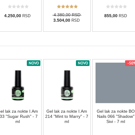
4.380,00 RSD
4.250,00
855,00
RSD
RSD
3.504,00
RSD
NOVO
NOVO
-50
el lak za nokte I.Am
Gel lak za nokte I.Am
Gel lak za nokte BO
33 "Sugar Rush" - 7
214 "Mint to Marry" - 7
Nails 066 "Shadow"
ml
ml
Sivi - 7 ml