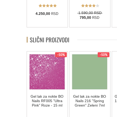
1.590,00 RSD
50,00
4.250,00
RSD
RSD
795,00
RSD
SLIČNI PROIZVODI
-50%
-50%
-50%
k za nokte BO
Gel lak za nokte BO
Gel lak za nokte BO
G
 121 "Doubly
Nails RF005 "Ultra
Nails 216 "Spring
1
" Roze - 7 ml
Pink" Roze - 15 ml
Green" Zeleni 7ml