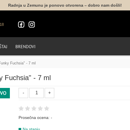
Radnja u Zemunu je ponovo otvorena – dobro nam došli!
146
152
175
176
031
077
18
212
NUDE
TAJ
BRENDOVI
019
022
054
188
Funky Fuchsia" - 7 ml
PLAVA
y Fuchsia" - 7 ml
VO
012
161
004
014
069
107
Prosečna ocena:
-
015
035
072
126
169
215
Na stanju