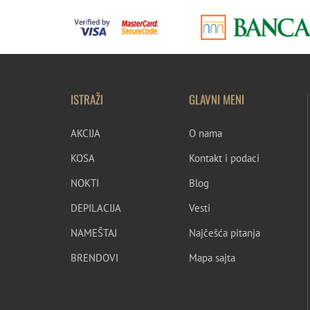
ISTRAŽI
GLAVNI MENI
AKCIJA
O nama
KOSA
Kontakt i podaci
NOKTI
Blog
DEPILACIJA
Vesti
NAMEŠTAJ
Najčešća pitanja
BRENDOVI
Mapa sajta