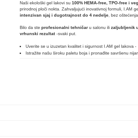
Naši ekološki gel lakovi su
100% HEMA-free, TPO-free i veg
044
108
110
137
155
184
prirodnoj ploči nokta. Zahvaljujući inovativnoj formuli, I.AM 
intenzivan sjaj i dugotrajnost do 4 nedelje
, bez oštećenja
Bilo da ste
profesionalni tehničar
u salonu ili
zaljubljenik 
214
vrhunski rezultat
-svaki put.
ZLATNA
Uverite se u izuzetan kvalitet i sigurnost I.AM gel lakova
Istražite našu široku paletu boja i pronađite savršenu nij
114
ŽUTA
006
122
132
213