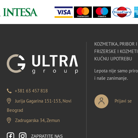
KOZMETIKA, PRIBOR 
FRIZERSKE I KOZMETI
KUĆNU UPOTREBU
Lepota nije samo priro
i naše zanimanje.
+381 63 457 818
Jurija Gagarina 151-153, Novi
Prijavi se
Beograd
Zadrugarska 34, Zemun
ZAPRATITE NAS