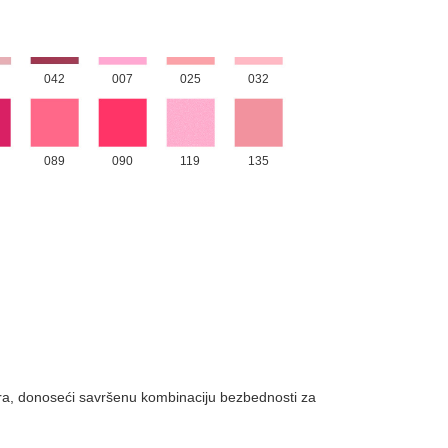
042
007
025
032
089
090
119
135
ra, donoseći savršenu kombinaciju bezbednosti za