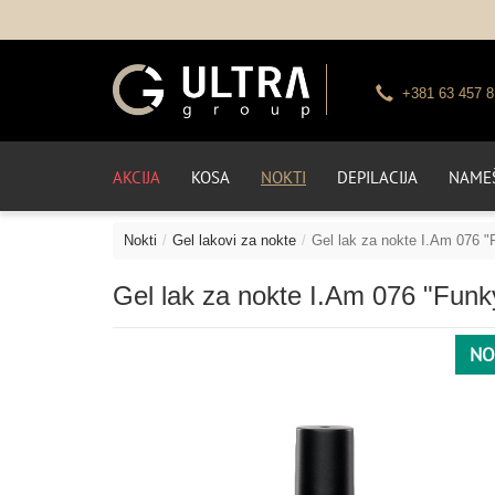
+381 63 457 8
AKCIJA
KOSA
NOKTI
DEPILACIJA
NAMEŠ
Nokti
Gel lakovi za nokte
Gel lak za nokte I.Am 076 "
Gel lak za nokte I.Am 076 "Funk
NO