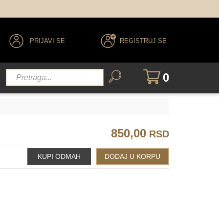
091
092
093
123
PRIJAVI SE
REGISTRUJ SE
0
850,00
RSD
195
196
197
013