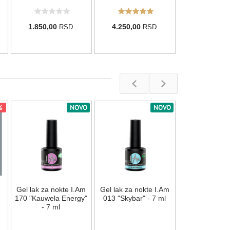
1.850,00
4.250,00
RSD
RSD
%
NOVO
NOVO
Gel lak za nok
054 "Biscotti"
Na stan
Gel lak za nokte I.Am
Gel lak za nokte I.Am
850,00
R
170 "Kauwela Energy"
013 "Skybar" - 7 ml
- 7 ml