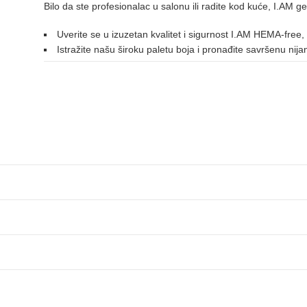
Bilo da ste profesionalac u salonu ili radite kod kuće, I.AM ge
ZELENA
Uverite se u izuzetan kvalitet i sigurnost I.AM HEMA-free,
Istražite našu široku paletu boja i pronađite savršenu nij
044
108
110
137
155
184
214
ZLATNA
114
ŽUTA
006
122
132
213