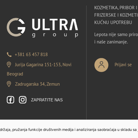
KOZMETIKA, PRIBOR 
FRIZERSKE I KOZMETI
KUĆNU UPOTREBU
Lepota nije samo priro
i naše zanimanje.
+381 63 457 818
Jurija Gagarina 151-153, Novi
Prijavi se
Beograd
Zadrugarska 34, Zemun
ZAPRATITE NAS
sadržaja, pružanja funkcije društvenih medija i analiziranja saobraćaja u skladu sa