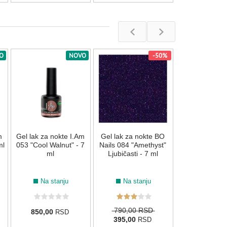
O
NOVO
-50%
Gel lak za nok
156 "Space" 
Na stan
m
Gel lak za nokte I.Am
Gel lak za nokte BO
850,00
R
ml
053 "Cool Walnut" - 7
Nails 084 "Amethyst"
ml
Ljubičasti - 7 ml
Na stanju
Na stanju
790,00 RSD
850,00
RSD
395,00
RSD