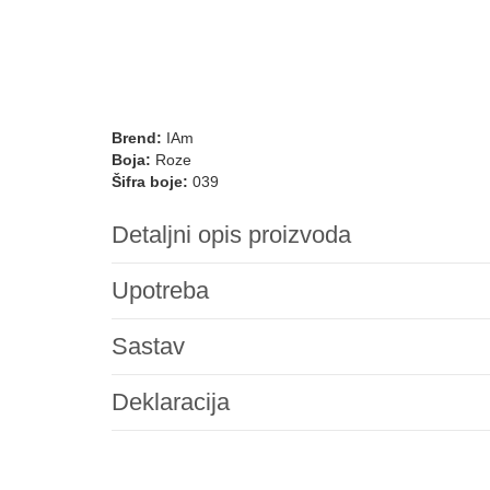
Brend:
IAm
Boja:
Roze
Šifra boje:
039
Detaljni opis proizvoda
Upotreba
Sastav
Deklaracija