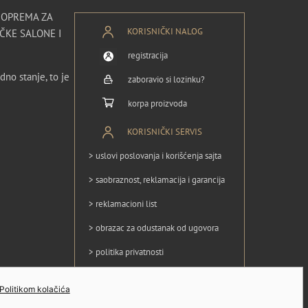
I OPREMA ZA
KORISNIČKI NALOG
ČKE SALONE I
registracija
dno stanje, to je
zaboravio si lozinku?
korpa proizvoda
KORISNIČKI SERVIS
> uslovi poslovanja i korišćenja sajta
> saobraznost, reklamacija i garancija
> reklamacioni list
> obrazac za odustanak od ugovora
> politika privatnosti
> politika kolačića
Politikom kolačića