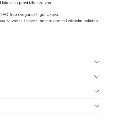
l lakovi su pravi izbor za vas.
 TPO-free i veganskih gel lakova.
ansu za vas i uživajte u besprekornim i zdravim noktima.
008
075
133
134