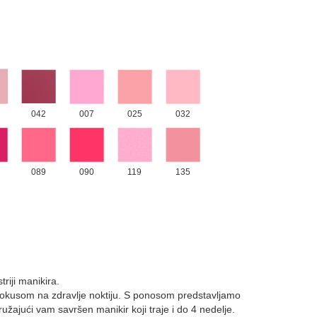
042
007
025
032
089
090
119
135
riji manikira.
m fokusom na zdravlje noktiju. S ponosom predstavljamo
pružajući vam savršen manikir koji traje i do 4 nedelje.