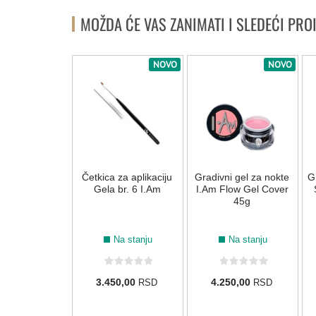
MOŽDA ĆE VAS ZANIMATI I SLEDEĆI PRO
NOVO
NOVO
NOVO
i gel za nokte
Četkica za aplikaciju
Gradivni gel za nokte
G
w Gel Crystal I
Gela br. 6 I.Am
I.Am Flow Gel Cover
14g
45g
Na stanju
Na stanju
Na stanju
50,00
3.450,00
4.250,00
RSD
RSD
RSD