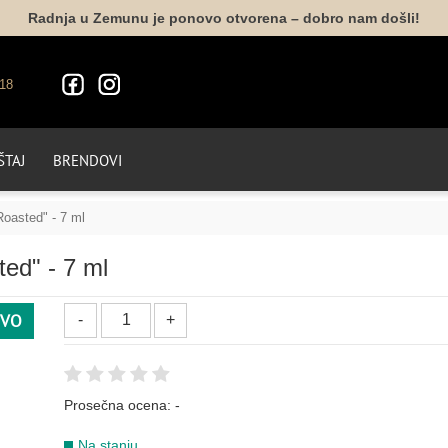
Radnja u Zemunu je ponovo otvorena – dobro nam došli!
NARANDŽASTA
18
146
152
175
176
031
077
TAJ
BRENDOVI
212
Roasted" - 7 ml
NUDE
ed" - 7 ml
019
022
054
188
VO
PLAVA
Prosečna ocena:
-
012
161
004
014
069
107
Na stanju