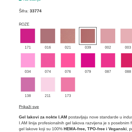
Šifra:
33774
015
035
072
126
169
215
ROZE
171
016
021
039
002
003
034
074
076
079
087
088
138
211
173
SIVA
Prikaži sve
Gel lakovi za nokte I.AM
postavljaju nove standarde u indust
I.AM linija profesionalnih gel lakova razvijena je s posebni
gel lakove koji su 100%
HEMA-free, TPO-free i Veganski
, 
011
058