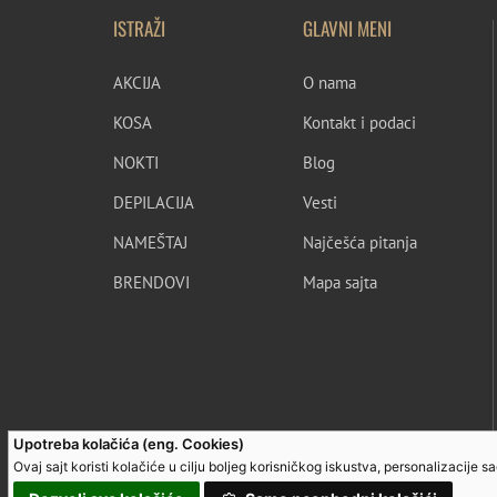
ISTRAŽI
GLAVNI MENI
AKCIJA
O nama
KOSA
Kontakt i podaci
NOKTI
Blog
DEPILACIJA
Vesti
NAMEŠTAJ
Najčešća pitanja
BRENDOVI
Mapa sajta
Upotreba kolačića (eng. Cookies)
Ovaj sajt koristi kolačiće u cilju boljeg korisničkog iskustva, personalizacije 