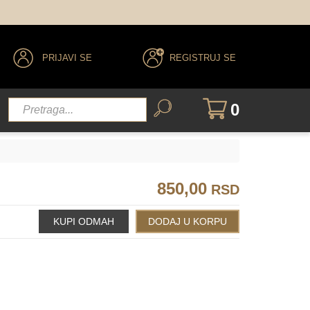
PRIJAVI SE
REGISTRUJ SE
091
092
093
123
0
850,00
RSD
195
196
197
013