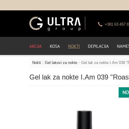
+381 63 457 8
AKCIJA
KOSA
NOKTI
DEPILACIJA
NAMEŠ
Nokti
Gel lakovi za nokte
Gel lak za nokte I.Am 039 "
Gel lak za nokte I.Am 039 "Roast
NO