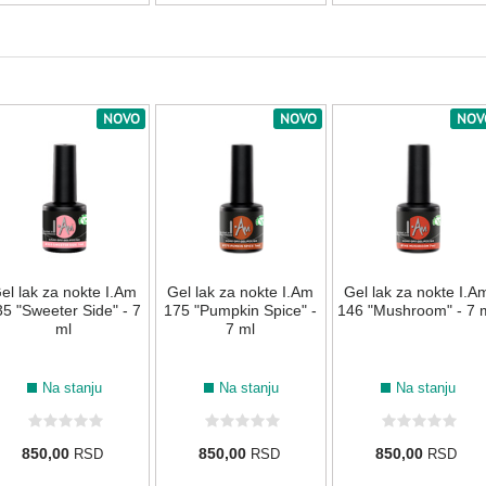
NOVO
NOVO
NOV
el lak za nokte I.Am
Gel lak za nokte I.Am
Gel lak za nokte I.A
5 "Sweeter Side" - 7
175 "Pumpkin Spice" -
146 "Mushroom" - 7 
ml
7 ml
Na stanju
Na stanju
Na stanju
850,00
850,00
850,00
RSD
RSD
RSD