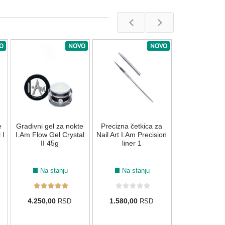
O
NOVO
NOVO
Tečnost za ak
I.Am 120
Na stan
e
Gradivni gel za nokte
Precizna četkica za
855,00
R
 I
I.Am Flow Gel Crystal
Nail Art I.Am Precision
II 45g
liner 1
Na stanju
Na stanju
4.250,00
1.580,00
RSD
RSD