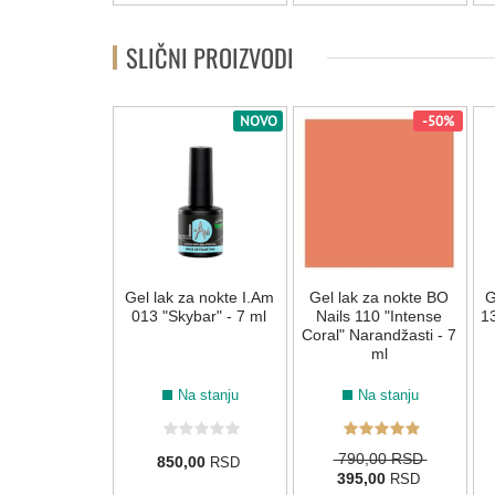
SLIČNI PROIZVODI
-50%
NOVO
-50%
k za nokte BO
Gel lak za nokte I.Am
Gel lak za nokte BO
G
 121 "Doubly
013 "Skybar" - 7 ml
Nails 110 "Intense
13
" Roze - 7 ml
Coral" Narandžasti - 7
ml
Na stanju
Na stanju
Na stanju
0,00 RSD
790,00 RSD
850,00
RSD
5,00
395,00
RSD
RSD