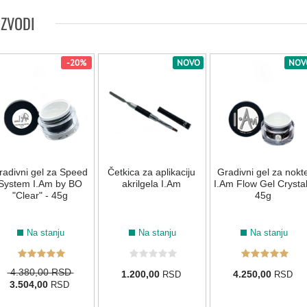
IZVODI
-20%
NOVO
NOV
radivni gel za Speed
Četkica za aplikaciju
Gradivni gel za nokt
System I.Am by BO
akrilgela I.Am
I.Am Flow Gel Crystal
"Clear" - 45g
45g
Na stanju
Na stanju
Na stanju
4.380,00 RSD
1.200,00
4.250,00
RSD
RSD
3.504,00
RSD