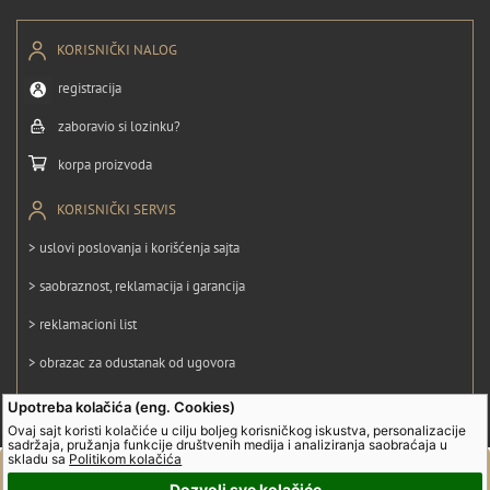
KORISNIČKI NALOG
registracija
zaboravio si lozinku?
korpa proizvoda
KORISNIČKI SERVIS
> uslovi poslovanja i korišćenja sajta
> saobraznost, reklamacija i garancija
> reklamacioni list
> obrazac za odustanak od ugovora
> politika privatnosti
Upotreba kolačića (eng. Cookies)
Ovaj sajt koristi kolačiće u cilju boljeg korisničkog iskustva, personalizacije
> politika kolačića
sadržaja, pružanja funkcije društvenih medija i analiziranja saobraćaja u
skladu sa
Politikom kolačića
Dozvoli sve kolačiće