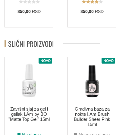
850,00
RSD
850,00
RSD
SLIČNI PROIZVODI
NOVO
NOVO
Završni sjaj za gel i
Gradivna baza za
gellak I.Am by BO
nokte I.Am Brush
"Matte Top Gel" 15ml
Builder Sheer Pink
15ml
Na stanju
Nema na stanju