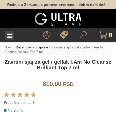
Radnja u Zemunu je ponovo otvorena – dobro nam došli!
0
Nokti
Baze i završni sjajevi
Završni sjaj za gel i gellak I.Am No
Cleanse Brilliant Top 7 ml
Završni sjaj za gel i gellak I.Am No Cleanse
Brilliant Top 7 ml
810,00
RSD
Prosečna ocena:
5
Na stanju