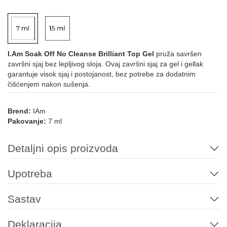
I.Am Soak Off No Cleanse Brilliant Top Gel
pruža savršen
završni sjaj bez lepljivog sloja. Ovaj završni sjaj za gel i gellak
garantuje visok sjaj i postojanost, bez potrebe za dodatnim
čišćenjem nakon sušenja.
Brend:
IAm
Pakovanje:
7 ml
Detaljni opis proizvoda
Upotreba
Sastav
Deklaracija