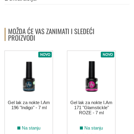
MOŽDA ĆE VAS ZANIMATI I SLEDEĆI
PROIZVODI
NOVO
NOVO
Gel lak za nokte I.Am
Gel lak za nokte I.Am
196 "Indigo" - 7 ml
171 "Glamstickle"
ROZE - 7 ml
Na stanju
Na stanju