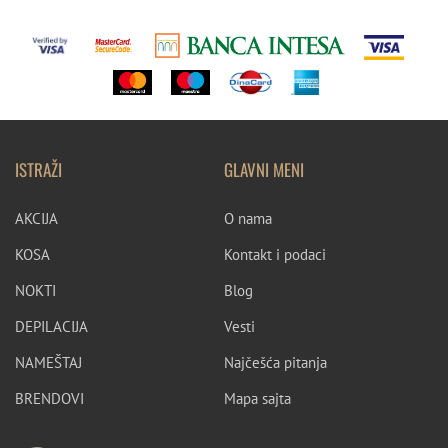
ISTRAŽI
GLAVNI MENI
AKCIJA
O nama
KOSA
Kontakt i podaci
NOKTI
Blog
DEPILACIJA
Vesti
NAMEŠTAJ
Najčešća pitanja
BRENDOVI
Mapa sajta