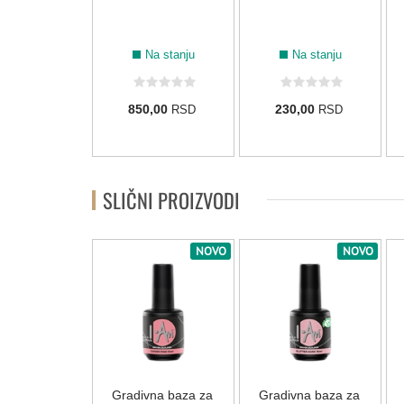
ml
Na stanju
Na stanju
Na stanju
0,00
850,00
230,00
RSD
RSD
RSD
SLIČNI PROIZVODI
NOVO
NOVO
NOVO
vna baza za
Gradivna baza za
Gradivna baza za