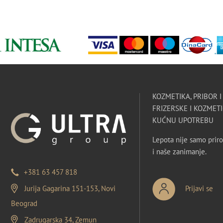
KOZMETIKA, PRIBOR 
FRIZERSKE I KOZMETI
KUĆNU UPOTREBU
Lepota nije samo priro
i naše zanimanje.
+381 63 457 818
Jurija Gagarina 151-153, Novi
Prijavi se
Beograd
Zadrugarska 34, Zemun