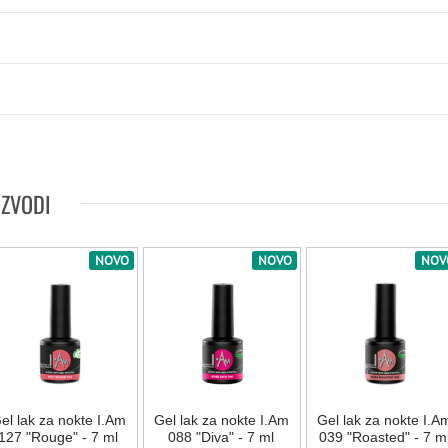
IZVODI
NOVO
NOVO
NOV
el lak za nokte I.Am
Gel lak za nokte I.Am
Gel lak za nokte I.A
127 "Rouge" - 7 ml
088 "Diva" - 7 ml
039 "Roasted" - 7 m