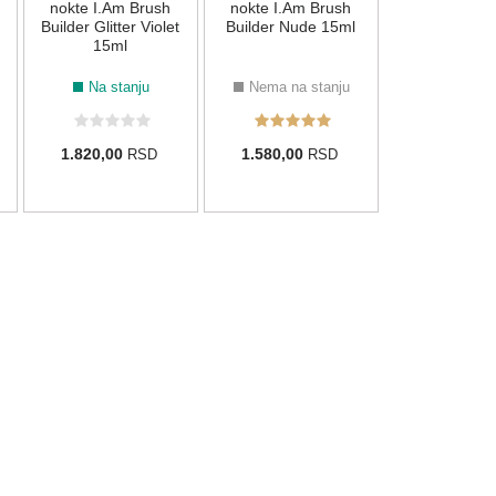
1.580,00
R
nokte I.Am Brush
nokte I.Am Brush
Builder Glitter Violet
Builder Nude 15ml
15ml
Na stanju
Nema na stanju
1.820,00
1.580,00
RSD
RSD