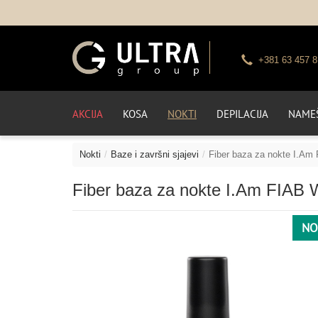
+381 63 457 8
AKCIJA
KOSA
NOKTI
DEPILACIJA
NAMEŠ
Nokti
Baze i završni sjajevi
Fiber baza za nokte I.Am
Fiber baza za nokte I.Am FIAB 
NO