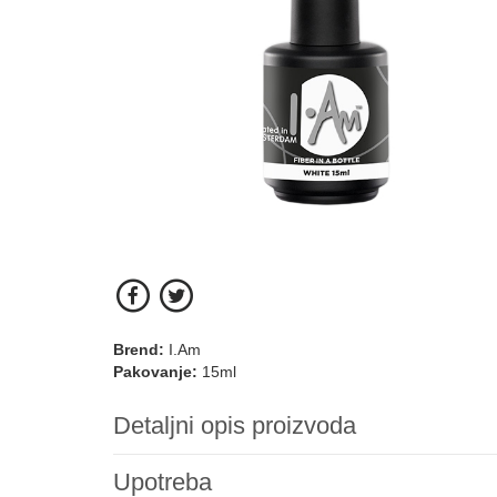
Brend:
I.Am
Pakovanje:
15ml
Detaljni opis proizvoda
Upotreba