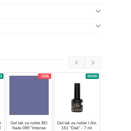
O
-50%
NOVO
Gel lak za nok
124 "Parade" 
Na stan
m
Gel lak za nokte BO
Gel lak za nokte I.Am
850,00
R
l
Nails 089 "Intense
151 "Oak" - 7 ml