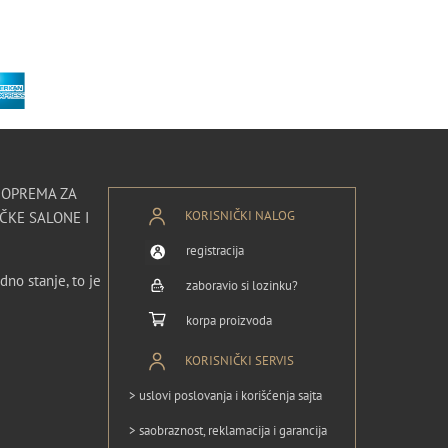
I OPREMA ZA
KORISNIČKI NALOG
ČKE SALONE I
registracija
dno stanje, to je
zaboravio si lozinku?
korpa proizvoda
KORISNIČKI SERVIS
> uslovi poslovanja i korišćenja sajta
> saobraznost, reklamacija i garancija