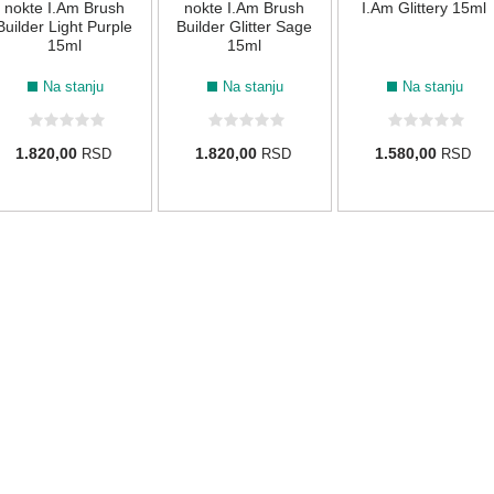
nokte I.Am Brush
nokte I.Am Brush
I.Am Glittery 15ml
Builder Light Purple
Builder Glitter Sage
15ml
15ml
Na stanju
Na stanju
Na stanju
1.820,00
1.820,00
1.580,00
RSD
RSD
RSD