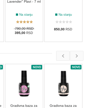
Lavender" Plavi - 7 ml
Na stanju
Na stanju
790,00 RSD
850,00
RSD
395,00
RSD
O
NOVO
NOVO
Rubber baza z
I.Am Clearl
Nema na s
e
Gradivna baza za
Gradivna baza za