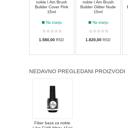
 I.Am Brush
nokte I.Am Brush
nokte I.Am Brush
 Crystal 15ml
Builder Cover Pink
Builder Glitter Nude
15ml
15ml
Na stanju
Na stanju
Na stanju
80,00
1.580,00
1.820,00
RSD
RSD
RSD
NEDAVNO PREGLEDANI PROIZVODI
Fiber baza za nokte