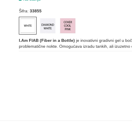
Šifra:
33855
I.Am FIAB (Fiber in a Bottle)
je inovativni gradivni gel u boč
problematične nokte. Omogućava izradu tankih, ali izuzetno čv