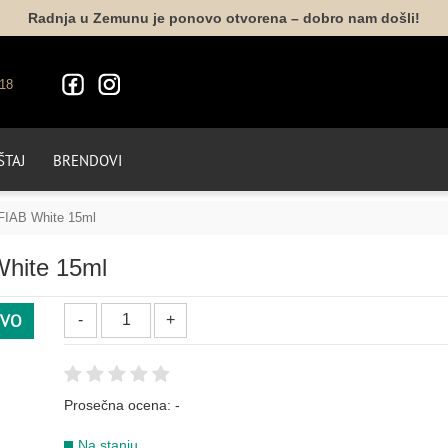
Radnja u Zemunu je ponovo otvorena – dobro nam došli!
18
TAJ
BRENDOVI
 FIAB White 15ml
White 15ml
VO
Prosečna ocena:
-
Na stanju