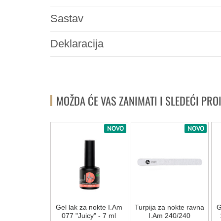
Sastav
Deklaracija
MOŽDA ĆE VAS ZANIMATI I SLEDEĆI PRO
NOVO
NOVO
NOVO
 za nokte I.Am
Gel lak za nokte I.Am
Turpija za nokte ravna
G
ing nuts" - 7
077 "Juicy" - 7 ml
I.Am 240/240