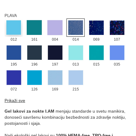
019
022
054
188
PLAVA
012
161
004
014
069
107
195
196
197
013
015
035
072
126
169
215
ROZE
Prikaži sve
Gel lakovi za nokte I.AM
menjaju standarde u svetu manikira,
donoseći savršenu kombinaciju bezbednosti za zdravlje noktiju,
postojanosti i sjaja.
171
016
021
039
002
003
Naši ekološki gel lakovi su
100% HEMA-free, TPO-free i