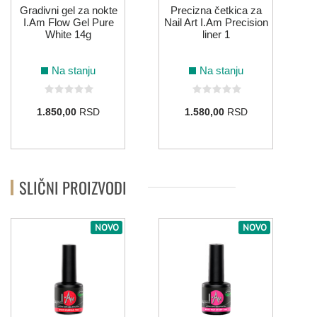
Gradivni gel za nokte
Precizna četkica za
I.Am Flow Gel Pure
Nail Art I.Am Precision
White 14g
liner 1
Na stanju
Na stanju
1.850,00
RSD
1.580,00
RSD
SLIČNI PROIZVODI
NOVO
NOVO