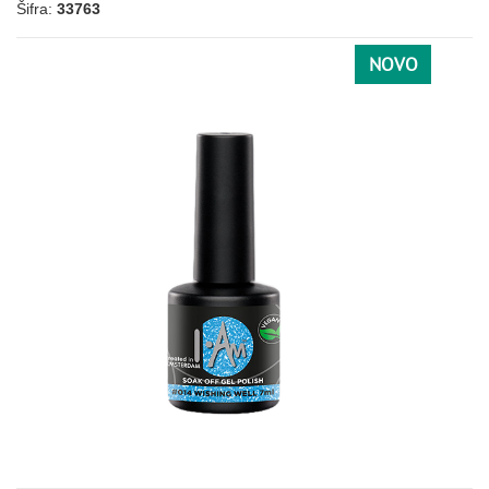
Šifra:
33763
NOVO
005
073
078
085
125
136
170
NARANDŽASTA
146
152
175
176
031
077
091
092
093
123
212
NUDE