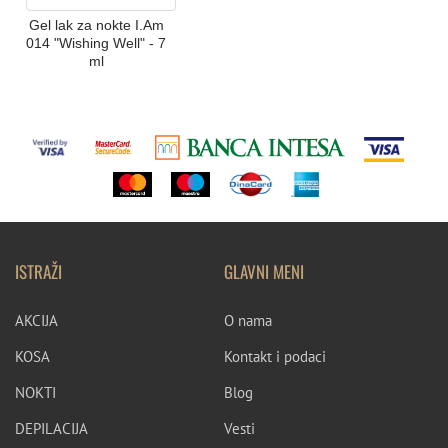
Gel lak za nokte I.Am
014 "Wishing Well" - 7
ml
ISTRAŽI
GLAVNI MENI
AKCIJA
O nama
KOSA
Kontakt i podaci
NOKTI
Blog
DEPILACIJA
Vesti