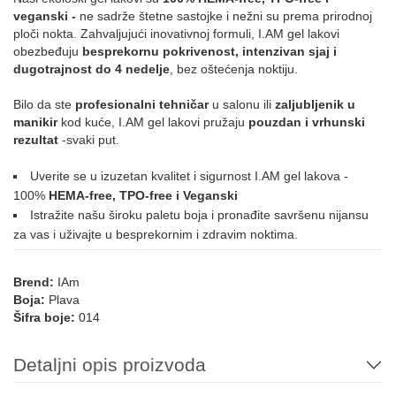
veganski -
ne sadrže štetne sastojke i nežni su prema prirodnoj
ploči nokta. Zahvaljujući inovativnoj formuli, I.AM gel lakovi
042
007
025
032
034
074
obezbeđuju
besprekornu pokrivenost, intenzivan sjaj i
dugotrajnost do 4 nedelje
, bez oštećenja noktiju.
Bilo da ste
profesionalni tehničar
u salonu ili
zaljubljenik u
076
079
087
088
089
090
manikir
kod kuće, I.AM gel lakovi pružaju
pouzdan i vrhunski
rezultat
-svaki put.
Uverite se u izuzetan kvalitet i sigurnost I.AM gel lakova -
119
135
138
211
173
100%
HEMA-free, TPO-free i Veganski
Istražite našu široku paletu boja i pronađite savršenu nijansu
SIVA
za vas i uživajte u besprekornim i zdravim noktima.
Brend:
IAm
011
058
Boja:
Plava
ZELENA
Šifra boje:
014
Detaljni opis proizvoda
044
108
110
137
155
184