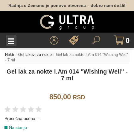
Radnja u Zemunu je ponovo otvorena – dobro nam došli!
024
028
049
041
059
097
0
098
101
103
105
127
191
Nokti
Gel lakovi za nokte
Gel lak za nokte I.Am 014 "Wishing Well"
- 7 ml
Gel lak za nokte I.Am 014 "Wishing Well" -
060
061
062
082
086
124
7 ml
850,00
172
RSD
LJUBIČASTA
Prosečna ocena:
-
Na stanju
027
033
038
036
109
112