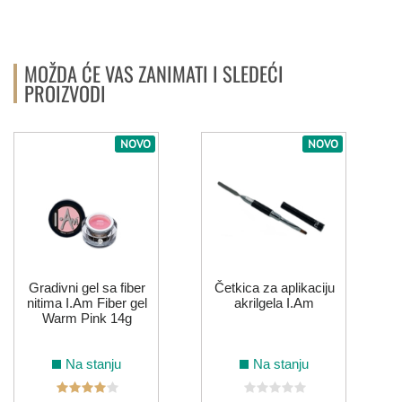
ROZE
MOŽDA ĆE VAS ZANIMATI I SLEDEĆI
171
016
021
039
002
003
PROIZVODI
NOVO
NOVO
042
007
025
032
034
074
076
079
087
088
089
090
Gradivni gel sa fiber
Četkica za aplikaciju
119
135
138
211
173
nitima I.Am Fiber gel
akrilgela I.Am
Warm Pink 14g
SIVA
Na stanju
Na stanju
011
058