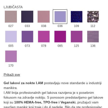
LJUBIČASTA
027
033
038
036
109
112
005
073
078
085
125
136
170
NARANDŽASTA
Prikaži sve
Gel lakovi za nokte I.AM
postavljaju nove standarde u industriji
manikira.
I.AM linija profesionalnih gel lakova razvijena je s posebnim
146
152
175
176
031
077
fokusom na zdravlje noktiju. S ponosom predstavljamo gel lakove
koji su
100% HEMA-free, TPO-free i Veganski
, pružajući vam
savršen manikir koji traje i do 4 nedelje. Bilo da ste profesionalac