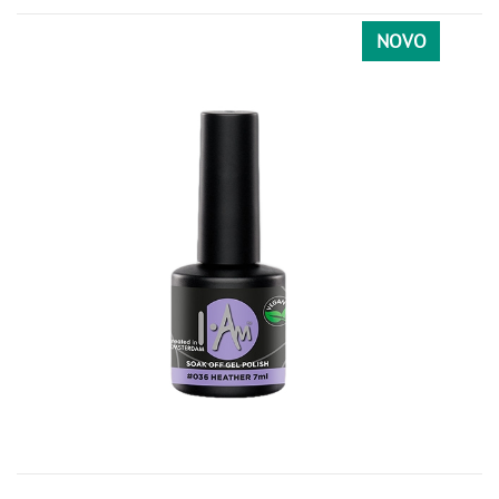
CRNA
NOVO
067
113
156
CRVENA
024
028
049
041
059
097
098
101
103
105
127
191
060
061
062
082
086
124
172