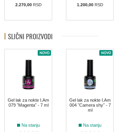
2.270,00
RSD
1.200,00
RSD
ZELENA
044
108
110
137
155
184
SLIČNI PROIZVODI
NOVO
NOVO
008
075
133
134
214
ZLATNA
114
Gel lak za nokte I.Am
Gel lak za nokte I.Am
ŽUTA
079 "Magenta" - 7 ml
004 "Camera shy" - 7
ml
006
122
132
213
Na stanju
Na stanju