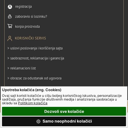
registracija
zaboravio si lozinku?
korpa proizvoda
KORISNIČKI SERVIS
> uslovi poslovanja i korišćenja sajta
> saobraznost, reklamacija i garancija
> reklamacioni list
> obrazac za odustanak od ugovora
> politika privatnosti
Upotreba kolačića (eng. Cookies)
Ovaj sajt koristi kolačiće u cilju boljeg korisničkog iskustva, personalizacije
> politika kolačića
sadržaja, pružanja funkcije društvenih medija i analiziranja saobraćaja u
skladu sa
Politikom kolačića
Dozvoli sve kolačiće
© UltraGroup. Sva prava su zadržana.
Samo neophodni kolačići