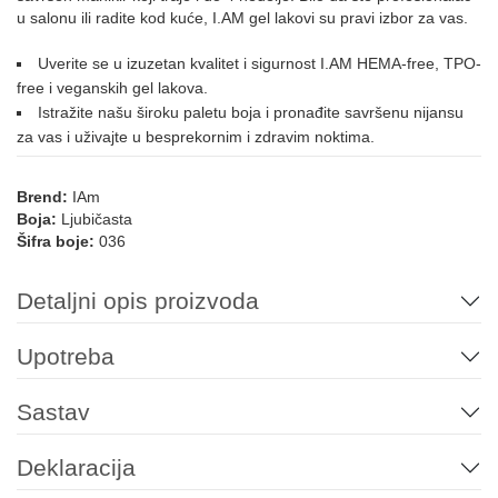
u salonu ili radite kod kuće, I.AM gel lakovi su pravi izbor za vas.
091
092
093
123
212
Uverite se u izuzetan kvalitet i sigurnost I.AM HEMA-free, TPO-
NUDE
free i veganskih gel lakova.
Istražite našu široku paletu boja i pronađite savršenu nijansu
za vas i uživajte u besprekornim i zdravim noktima.
019
022
054
188
PLAVA
Brend:
IAm
Boja:
Ljubičasta
Šifra boje:
036
012
161
004
014
069
107
Detaljni opis proizvoda
Upotreba
195
196
197
013
015
035
Sastav
072
126
169
215
Deklaracija