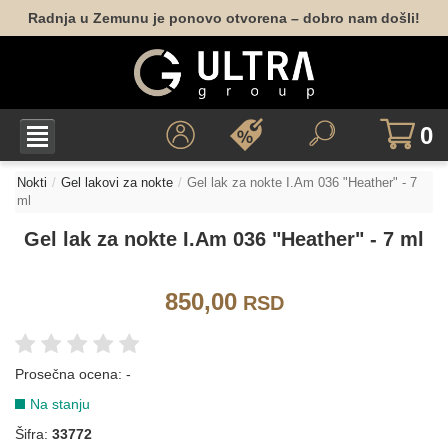
Radnja u Zemunu je ponovo otvorena – dobro nam došli!
BELA
162
001
010
0
BORDO
Nokti
Gel lakovi za nokte
Gel lak za nokte I.Am 036 "Heather" - 7
ml
047
052
Gel lak za nokte I.Am 036 "Heather" - 7 ml
BRAON
850,00
RSD
040
050
053
151
165
174
Prosečna ocena:
-
Na stanju
177
178
Šifra:
33772