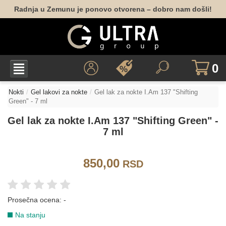
Radnja u Zemunu je ponovo otvorena – dobro nam došli!
091
092
093
123
212
NUDE
0
019
022
054
188
Nokti
Gel lakovi za nokte
Gel lak za nokte I.Am 137 "Shifting
PLAVA
Green" - 7 ml
Gel lak za nokte I.Am 137 "Shifting Green" -
7 ml
012
161
004
014
069
107
850,00
RSD
195
196
197
013
015
035
Prosečna ocena:
-
Na stanju
072
126
169
215