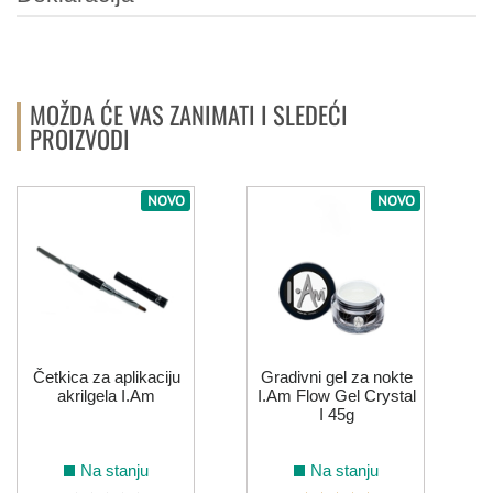
MOŽDA ĆE VAS ZANIMATI I SLEDEĆI
PROIZVODI
NOVO
NOVO
Četkica za aplikaciju
Gradivni gel za nokte
akrilgela I.Am
I.Am Flow Gel Crystal
I 45g
Na stanju
Na stanju