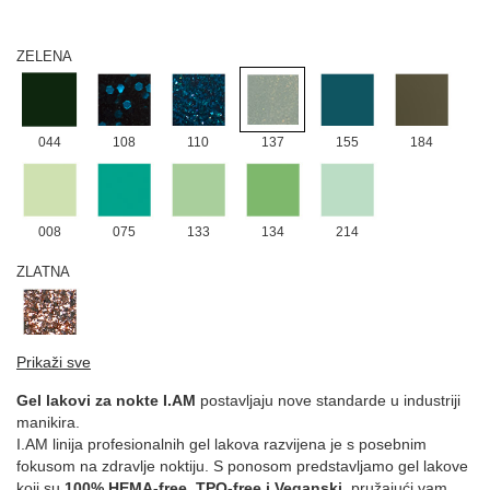
011
058
ZELENA
044
108
110
137
155
184
008
075
133
134
214
ZLATNA
114
Prikaži sve
ŽUTA
Gel lakovi za nokte I.AM
postavljaju nove standarde u industriji
manikira.
I.AM linija profesionalnih gel lakova razvijena je s posebnim
fokusom na zdravlje noktiju. S ponosom predstavljamo gel lakove
006
122
132
213
koji su
100% HEMA-free, TPO-free i Veganski
, pružajući vam