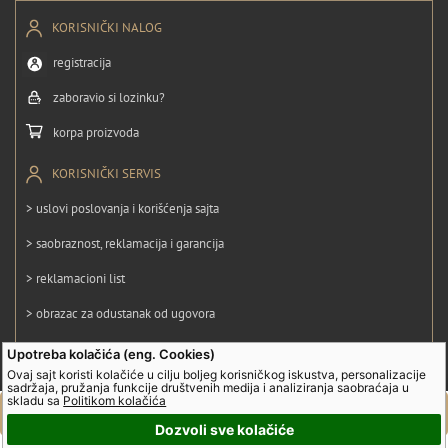
KORISNIČKI NALOG
registracija
zaboravio si lozinku?
korpa proizvoda
KORISNIČKI SERVIS
> uslovi poslovanja i korišćenja sajta
> saobraznost, reklamacija i garancija
> reklamacioni list
> obrazac za odustanak od ugovora
> politika privatnosti
Upotreba kolačića (eng. Cookies)
Ovaj sajt koristi kolačiće u cilju boljeg korisničkog iskustva, personalizacije
> politika kolačića
sadržaja, pružanja funkcije društvenih medija i analiziranja saobraćaja u
skladu sa
Politikom kolačića
Dozvoli sve kolačiće