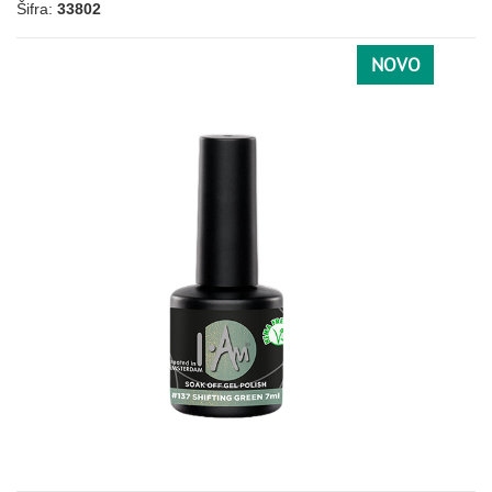
Šifra:
33802
ROZE
NOVO
171
016
021
039
002
003
042
007
025
032
034
074
076
079
087
088
089
090
119
135
138
211
173
SIVA