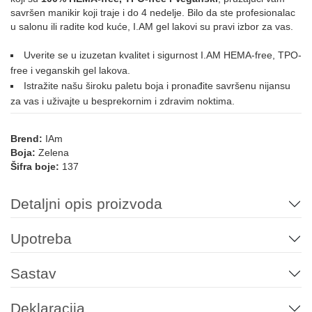
savršen manikir koji traje i do 4 nedelje. Bilo da ste profesionalac
u salonu ili radite kod kuće, I.AM gel lakovi su pravi izbor za vas.
Uverite se u izuzetan kvalitet i sigurnost I.AM HEMA-free, TPO-
free i veganskih gel lakova.
Istražite našu široku paletu boja i pronađite savršenu nijansu
za vas i uživajte u besprekornim i zdravim noktima.
Brend:
IAm
Boja:
Zelena
Šifra boje:
137
Detaljni opis proizvoda
Upotreba
Sastav
Deklaracija