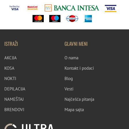
ISTRAŽI
GLAVNI MENI
AKCIJA
O nama
KOSA
Kontakt i podaci
NOKTI
Blog
DEPILACIJA
Vesti
NAMEŠTAJ
Najčešća pitanja
BRENDOVI
Mapa sajta