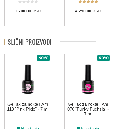
1.200,00
RSD
4.250,00
RSD
SLIČNI PROIZVODI
NOVO
NOVO
Gel lak za nokte I.Am
Gel lak za nokte I.Am
119 "Pink Pixie" - 7 ml
076 "Funky Fuchsia" -
7 ml
Na stanju
Na stanju