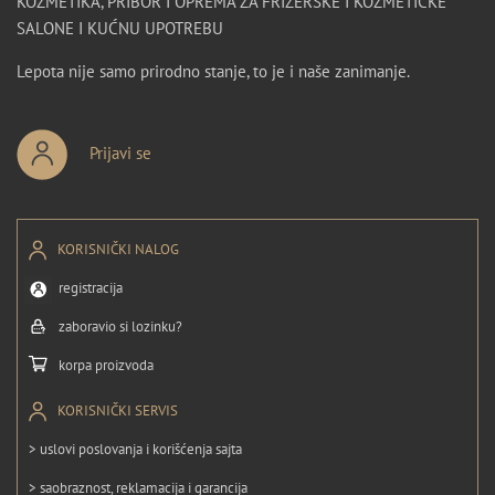
KOZMETIKA, PRIBOR I OPREMA ZA FRIZERSKE I KOZMETIČKE
SALONE I KUĆNU UPOTREBU
Lepota nije samo prirodno stanje, to je i naše zanimanje.
Prijavi se
KORISNIČKI NALOG
registracija
zaboravio si lozinku?
korpa proizvoda
KORISNIČKI SERVIS
> uslovi poslovanja i korišćenja sajta
> saobraznost, reklamacija i garancija