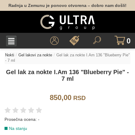
Radnja u Zemunu je ponovo otvorena – dobro nam došli!
BELA
162
001
010
0
BORDO
Nokti
Gel lakovi za nokte
Gel lak za nokte I.Am 136 "Blueberry Pie"
- 7 ml
047
052
Gel lak za nokte I.Am 136 "Blueberry Pie" -
7 ml
BRAON
850,00
RSD
040
050
053
151
165
174
Prosečna ocena:
-
Na stanju
177
178