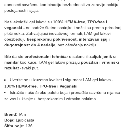
donoseći savršenu kombinaciju bezbednosti za zdravlje noktiju,
postojanosti i sjaja.
091
092
093
123
212
NUDE
Naši ekološki gel lakovi su
100% HEMA-free, TPO-free i
veganski -
ne sadrže štetne sastojke i nežni su prema prirodnoj
ploči nokta. Zahvaljujući inovativnoj formuli, I.AM gel lakovi
obezbeđuju
besprekornu pokrivenost, intenzivan sjaj i
019
022
054
188
dugotrajnost do 4 nedelje
, bez oštećenja noktiju.
PLAVA
Bilo da ste
profesionalni tehničar
u salonu ili
zaljubljenik u
manikir
kod kuće, I.AM gel lakovi pružaju
pouzdan i vrhunski
rezultat
-svaki put.
012
161
004
014
069
107
Uverite se u izuzetan kvalitet i sigurnost I.AM gel lakova -
100%
HEMA-free, TPO-free i Veganski
Istražite našu široku paletu boja i pronađite savršenu nijansu
za vas i uživajte u besprekornim i zdravim noktima.
195
196
197
013
015
035
Brend:
IAm
Boja:
Ljubičasta
072
126
169
215
Šifra boje:
136