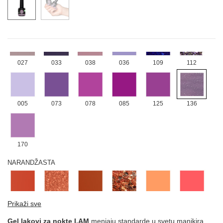
172
LJUBIČASTA
027
033
038
036
109
112
005
073
078
085
125
136
170
NARANDŽASTA
146
152
175
176
031
077
Prikaži sve
Gel lakovi za nokte I.AM
menjaju standarde u svetu manikira,