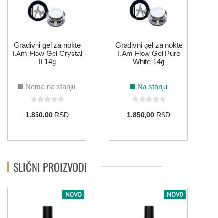
011
058
ZELENA
Gradivni gel za nokte
Gradivni gel za nokte
I.Am Flow Gel Crystal
I.Am Flow Gel Pure
II 14g
White 14g
044
108
110
137
155
184
Nema na stanju
Na stanju
008
075
133
134
214
1.850,00
RSD
1.850,00
RSD
ZLATNA
114
SLIČNI PROIZVODI
ŽUTA
NOVO
NOVO
006
122
132
213