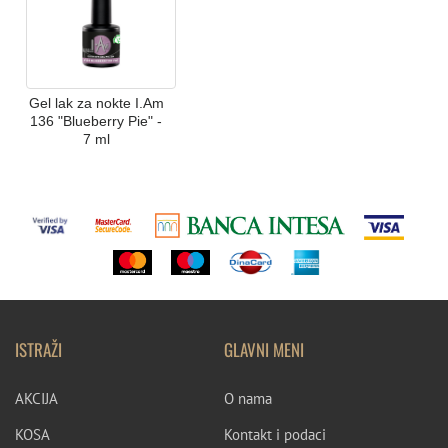
Gel lak za nokte I.Am
136 "Blueberry Pie" -
7 ml
ISTRAŽI
GLAVNI MENI
AKCIJA
O nama
KOSA
Kontakt i podaci