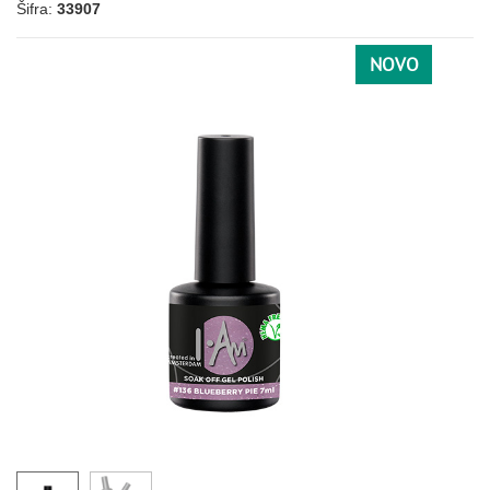
Šifra:
33907
CRNA
NOVO
067
113
156
CRVENA
024
028
049
041
059
097
098
101
103
105
127
191
060
061
062
082
086
124