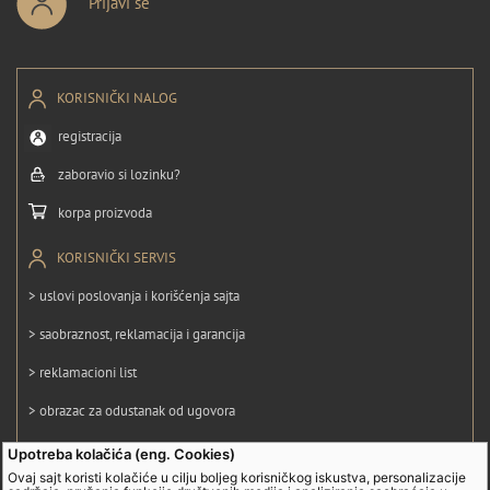
Prijavi se
KORISNIČKI NALOG
registracija
zaboravio si lozinku?
korpa proizvoda
KORISNIČKI SERVIS
> uslovi poslovanja i korišćenja sajta
> saobraznost, reklamacija i garancija
> reklamacioni list
> obrazac za odustanak od ugovora
> politika privatnosti
Upotreba kolačića (eng. Cookies)
Ovaj sajt koristi kolačiće u cilju boljeg korisničkog iskustva, personalizacije
> politika kolačića