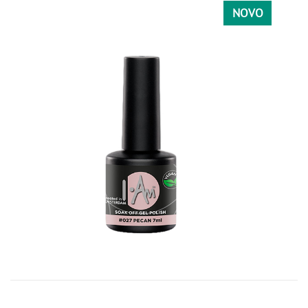
NOVO
067
113
156
CRVENA
024
028
049
041
059
097
098
101
103
105
127
191
060
061
062
082
086
124
172