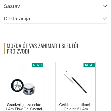
Sastav
171
016
021
039
002
003
Deklaracija
042
007
025
032
034
074
MOŽDA ĆE VAS ZANIMATI I SLEDEĆI
PROIZVODI
076
079
087
088
089
090
NOVO
NOVO
N
119
135
138
211
173
SIVA
Gradivni gel za nokte
Četkica za aplikaciju
011
058
I.Am Flow Gel Crystal
Gela br. 6 I.Am