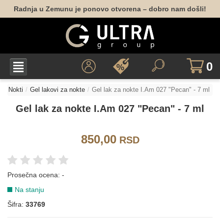
BELA
Radnja u Zemunu je ponovo otvorena – dobro nam došli!
162
001
010
BORDO
0
Nokti
Gel lakovi za nokte
Gel lak za nokte I.Am 027 "Pecan" - 7 ml
047
052
Gel lak za nokte I.Am 027 "Pecan" - 7 ml
BRAON
850,00
RSD
040
050
053
151
165
174
Prosečna ocena:
-
Na stanju
177
178
Šifra:
33769
CRNA