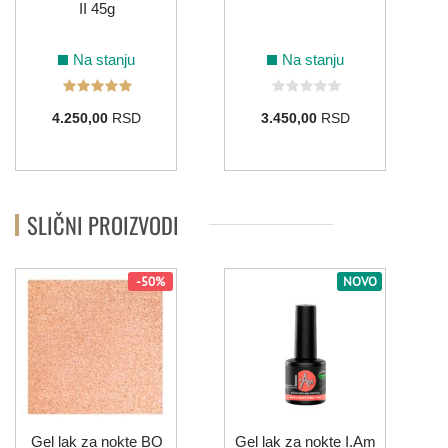
II 45g
ZELENA
Na stanju
Na stanju
044
108
110
137
155
184
4.250,00
RSD
3.450,00
RSD
008
075
133
134
214
ZLATNA
SLIČNI PROIZVODI
-50%
NOVO
114
0
ŽUTA
006
122
132
213
Gel lak za nokte BO
Gel lak za nokte I.Am