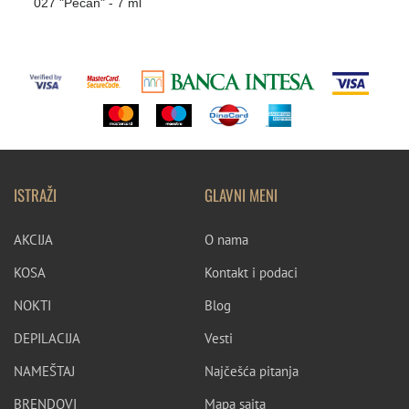
027 "Pecan" - 7 ml
ISTRAŽI
GLAVNI MENI
AKCIJA
O nama
KOSA
Kontakt i podaci
NOKTI
Blog
DEPILACIJA
Vesti
NAMEŠTAJ
Najčešća pitanja
BRENDOVI
Mapa sajta