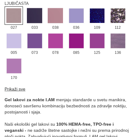
LJUBIČASTA
027
033
038
036
109
112
005
073
078
085
125
136
170
NARANDŽASTA
Prikaži sve
Gel lakovi za nokte I.AM
menjaju standarde u svetu manikira,
donoseći savršenu kombinaciju bezbednosti za zdravlje noktiju,
postojanosti i sjaja.
146
152
175
176
031
077
Naši ekološki gel lakovi su
100% HEMA-free, TPO-free i
veganski -
ne sadrže štetne sastojke i nežni su prema prirodnoj
ploči nokta. Zahvaljujući inovativnoj formuli, I.AM gel lakovi