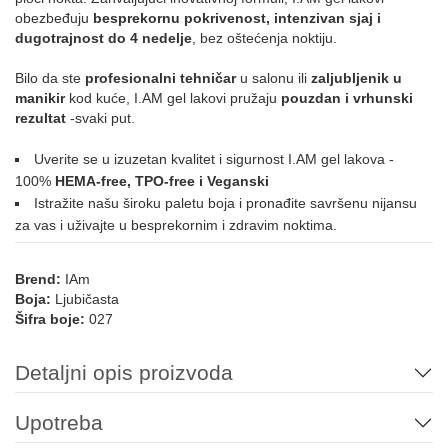
091
092
093
123
212
obezbeđuju
besprekornu pokrivenost, intenzivan sjaj i
dugotrajnost do 4 nedelje
, bez oštećenja noktiju.
NUDE
Bilo da ste
profesionalni tehničar
u salonu ili
zaljubljenik u
manikir
kod kuće, I.AM gel lakovi pružaju
pouzdan i vrhunski
rezultat
-svaki put.
019
022
054
188
PLAVA
Uverite se u izuzetan kvalitet i sigurnost I.AM gel lakova -
100%
HEMA-free, TPO-free i Veganski
Istražite našu široku paletu boja i pronađite savršenu nijansu
za vas i uživajte u besprekornim i zdravim noktima.
012
161
004
014
069
107
Brend:
IAm
Boja:
Ljubičasta
195
196
197
013
015
035
Šifra boje:
027
Detaljni opis proizvoda
072
126
169
215
Upotreba
ROZE