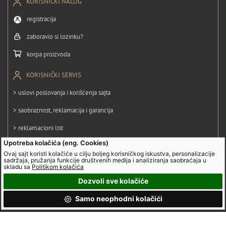
KORISNIČKI NALOG
registracija
zaboravio si lozinku?
korpa proizvoda
KORISNIČKI SERVIS
> uslovi poslovanja i korišćenja sajta
> saobraznost, reklamacija i garancija
> reklamacioni list
Upotreba kolačića (eng. Cookies)
> obrazac za odustanak od ugovora
Ovaj sajt koristi kolačiće u cilju boljeg korisničkog iskustva, personalizacije
sadržaja, pružanja funkcije društvenih medija i analiziranja saobraćaja u
> politika privatnosti
skladu sa
Politikom kolačića
> politika kolačića
Dozvoli sve kolačiće
Samo neophodni kolačići
© UltraGroup. Sva prava su zadržana.