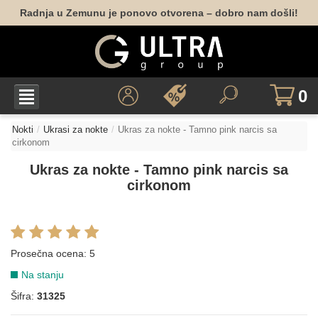
Radnja u Zemunu je ponovo otvorena – dobro nam došli!
0
Nokti
Ukrasi za nokte
Ukras za nokte - Tamno pink narcis sa
cirkonom
Ukras za nokte - Tamno pink narcis sa
cirkonom
Prosečna ocena:
5
Na stanju
Šifra:
31325