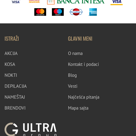
ISTRAŽI
GLAVNI MENI
AKCIJA
O nama
KOSA
Kontakt i podaci
NOKTI
Blog
DEPILACIJA
Vesti
NAMEŠTAJ
Najčešća pitanja
BRENDOVI
Mapa sajta