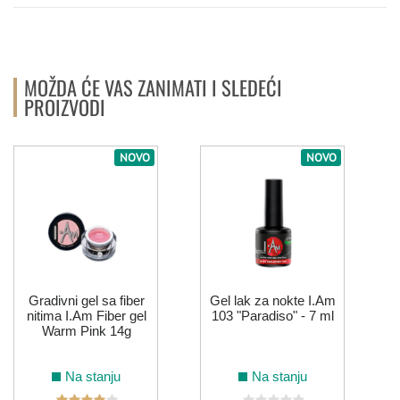
MOŽDA ĆE VAS ZANIMATI I SLEDEĆI
PROIZVODI
NOVO
NOVO
Gradivni gel sa fiber
Gel lak za nokte I.Am
nitima I.Am Fiber gel
103 "Paradiso" - 7 ml
Warm Pink 14g
Na stanju
Na stanju