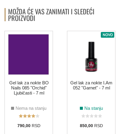
MOŽDA ĆE VAS ZANIMATI I SLEDEĆI
PROIZVODI
NOVO
Gel lak za nokte BO
Gel lak za nokte I.Am
Nails 085 "Orchid"
052 "Garnet" - 7 ml
Ljubičasti - 7 ml
Nema na stanju
Na stanju
790,00
RSD
850,00
RSD