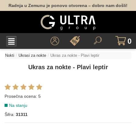
Radnja u Zemunu je ponovo otvorena – dobro nam došli!
0
Nokti
Ukrasi za nokte
Ukras za nokte - Plavi leptir
Ukras za nokte - Plavi leptir
Prosečna ocena:
5
Na stanju
Šifra:
31311