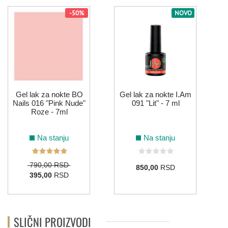
-50%
NOVO
Gel lak za nokte BO
Gel lak za nokte I.Am
Nails 016 "Pink Nude"
091 "Lit" - 7 ml
Roze - 7ml
Na stanju
Na stanju
790,00 RSD
850,00
RSD
395,00
RSD
SLIČNI PROIZVODI