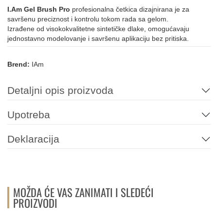
I.Am Gel Brush Pro
profesionalna četkica dizajnirana je za
savršenu preciznost i kontrolu tokom rada sa gelom.
Izrađene od visokokvalitetne sintetičke dlake, omogućavaju
jednostavno modelovanje i savršenu aplikaciju bez pritiska.
Brend:
IAm
Detaljni opis proizvoda
Upotreba
Deklaracija
MOŽDA ĆE VAS ZANIMATI I SLEDEĆI
PROIZVODI