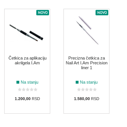
NOVO
NOVO
Četkica za aplikaciju
Precizna četkica za
akrilgela I.Am
Nail Art I.Am Precision
liner 1
Na stanju
Na stanju
1.200,00
RSD
1.580,00
RSD