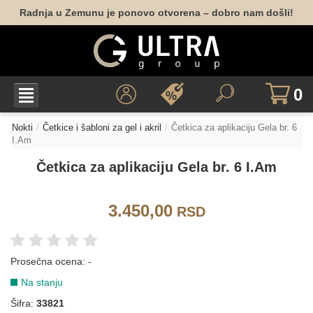
Radnja u Zemunu je ponovo otvorena – dobro nam došli!
0
Nokti
Četkice i šabloni za gel i akril
Četkica za aplikaciju Gela br. 6
I.Am
Četkica za aplikaciju Gela br. 6 I.Am
3.450,00
RSD
Prosečna ocena:
-
Na stanju
Šifra:
33821