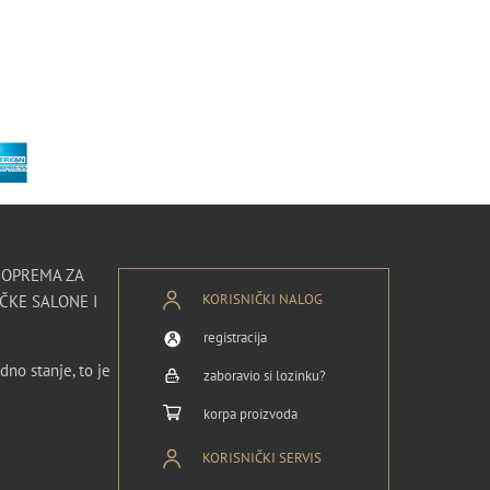
I OPREMA ZA
KORISNIČKI NALOG
ČKE SALONE I
registracija
dno stanje, to je
zaboravio si lozinku?
korpa proizvoda
KORISNIČKI SERVIS