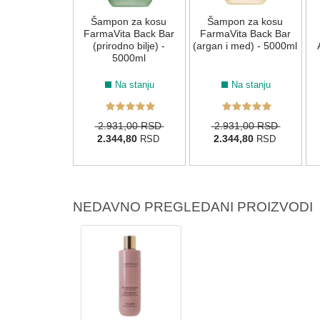
protiv peruti
Šampon za kosu
Šampon za kosu
ste Advance
FarmaVita Back Bar
FarmaVita Back Bar
ify 250 ml
(prirodno bilje) -
(argan i med) - 5000ml
5000ml
Na stanju
Na stanju
Na stanju
70,00 RSD
2.931,00 RSD
2.931,00 RSD
16,00
2.344,80
2.344,80
RSD
RSD
RSD
NEDAVNO PREGLEDANI PROIZVODI