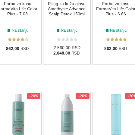
Farba za kosu
Piling za kožu glave
Farba za kosu
armaVita Life Color
Amethyste Advance
FarmaVita Life Colo
Plus - 7.03
Scalp Detox 150ml
Plus - 6.66
Na stanju
Na stanju
Na stanju
2.560,00 RSD
862,00
862,00
RSD
RSD
2.048,00
RSD
-20%
-20%
-20