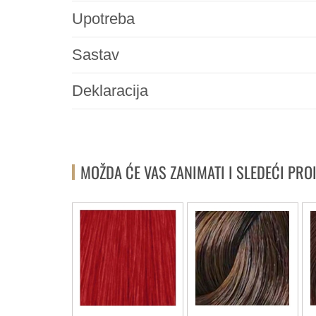
Upotreba
Sastav
Deklaracija
MOŽDA ĆE VAS ZANIMATI I SLEDEĆI PRO
-20%