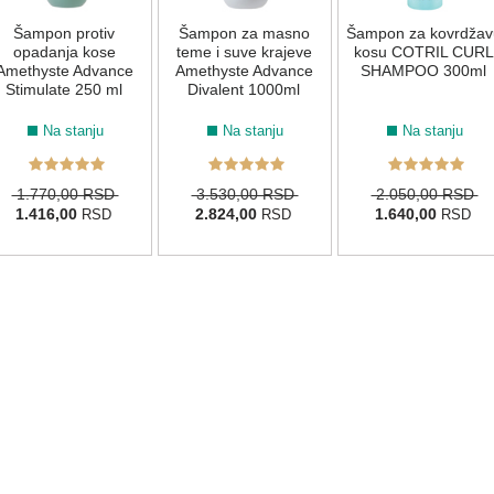
Šampon protiv
Šampon za masno
Šampon za kovrdžav
opadanja kose
teme i suve krajeve
kosu COTRIL CURL
Amethyste Advance
Amethyste Advance
SHAMPOO 300ml
Stimulate 250 ml
Divalent 1000ml
Na stanju
Na stanju
Na stanju
1.770,00 RSD
3.530,00 RSD
2.050,00 RSD
1.416,00
2.824,00
1.640,00
RSD
RSD
RSD