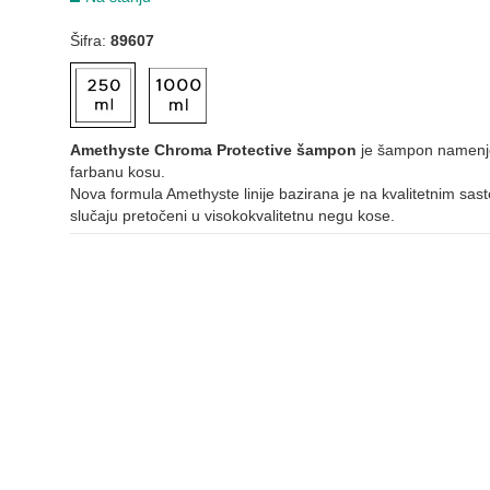
Šifra:
89607
Amethyste Chroma Protective šampon
je šampon namenjen
farbanu kosu.
Nova formula Amethyste linije bazirana je na kvalitetnim sast
slučaju pretočeni u visokokvalitetnu negu kose.