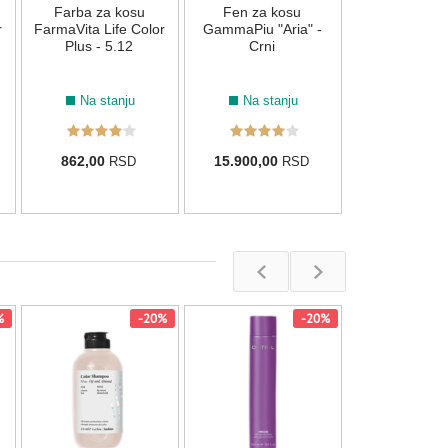
Farba za kosu
Fen za kosu
2.250,00
r
FarmaVita Life Color
GammaPiu "Aria" -
1.800,00
R
Plus - 5.12
Crni
Na stanju
Na stanju
862,00
15.900,00
RSD
RSD
%
-20%
-20%
Šampon za hid
suve kose Cotr
300ml
Na stan