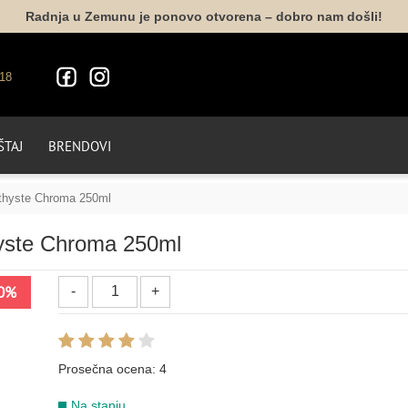
Radnja u Zemunu je ponovo otvorena – dobro nam došli!
18
TAJ
BRENDOVI
thyste Chroma 250ml
yste Chroma 250ml
VO
0%
Prosečna ocena:
4
Na stanju