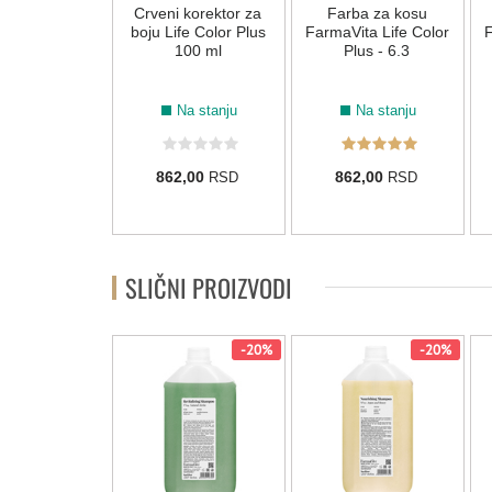
a anti-age
Crveni korektor za
Farba za kosu
L TIMELESS
boju Life Color Plus
FarmaVita Life Color
F
SK 200ml
100 ml
Plus - 6.3
Na stanju
Na stanju
Na stanju
50,00 RSD
862,00
862,00
RSD
RSD
00,00
RSD
SLIČNI PROIZVODI
-20%
-20%
-20%