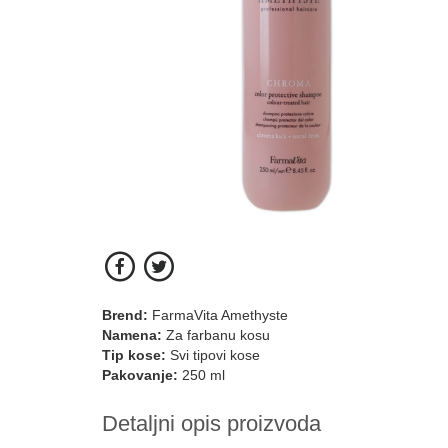
Brend:
FarmaVita Amethyste
Namena:
Za farbanu kosu
Tip kose:
Svi tipovi kose
Pakovanje:
250 ml
Detaljni opis proizvoda