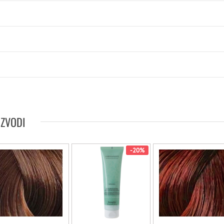
IZVODI
-20%