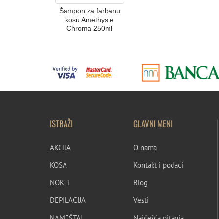
Šampon za farbanu
kosu Amethyste
Chroma 250ml
ISTRAŽI
GLAVNI MENI
AKCIJA
O nama
KOSA
Kontakt i podaci
NOKTI
Blog
DEPILACIJA
Vesti
NAMEŠTAJ
Najčešća pitanja