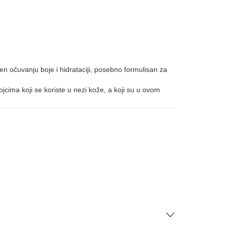
 očuvanju boje i hidrataciji, posebno formulisan za
ojcima koji se koriste u nezi kože, a koji su u ovom