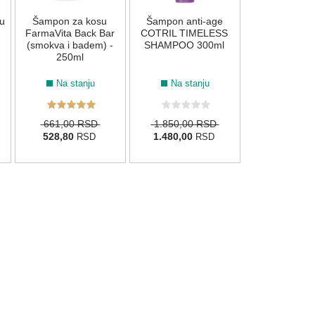
u
Šampon za kosu
Šampon anti-age
1.900,00
FarmaVita Back Bar
COTRIL TIMELESS
1.520,00
R
(smokva i badem) -
SHAMPOO 300ml
250ml
Na stanju
Na stanju
661,00 RSD
1.850,00 RSD
528,80
1.480,00
RSD
RSD