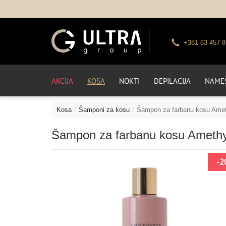
+381 63 457 8
AKCIJA
KOSA
NOKTI
DEPILACIJA
NAMEŠ
Kosa
Šamponi za kosu
Šampon za farbanu kosu Ame
Šampon za farbanu kosu Ameth
NO
-2