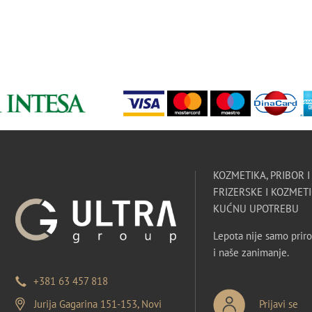
KOZMETIKA, PRIBOR 
FRIZERSKE I KOZMETI
KUĆNU UPOTREBU
Lepota nije samo priro
i naše zanimanje.
+381 63 457 818
Jurija Gagarina 151-153, Novi
Prijavi se