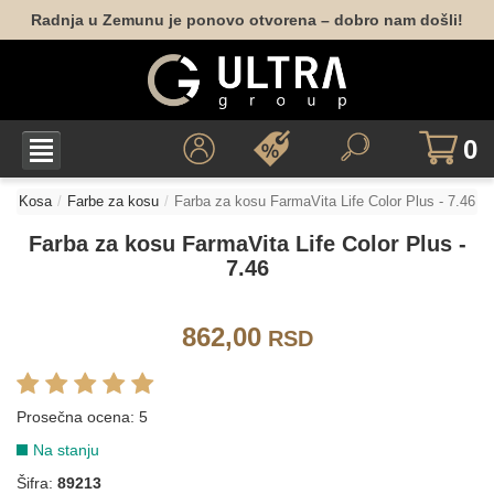
Radnja u Zemunu je ponovo otvorena – dobro nam došli!
9.3
9.33
6.34
8.34
10.34
LIFE COLOR - BEŽ HLADNE NIJANSE
0
7.13
6.13
8.13
9.13
4.12
5.12
Kosa
Farbe za kosu
Farba za kosu FarmaVita Life Color Plus - 7.46
Farba za kosu FarmaVita Life Color Plus -
6.15
9.02
10.02
7.46
LIFE COLOR - BEŽ TOPLE NIJANSE
862,00
RSD
5.31
6.31
6.32
7.31
7.32
4.35
Prosečna ocena:
5
Na stanju
5.35
6.35
4.52
5.52
6.52
9.7/9.8
Šifra:
89213