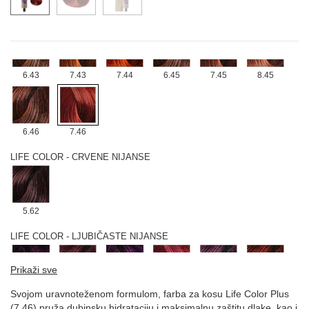
4.4
5.4
6.4
7.4
8.4
5.43
6.43
7.43
7.44
6.45
7.45
8.45
6.46
7.46
LIFE COLOR - CRVENE NIJANSE
5.62
LIFE COLOR - LJUBIČASTE NIJANSE
Prikaži sve
6.221
6.62
8.221
7.62
6.26
6.66
Svojom uravnoteženom formulom, farba za kosu Life Color Plus
(7.46) pruža dubinsku hidrataciju i maksimalnu zaštitu dlake, kao i