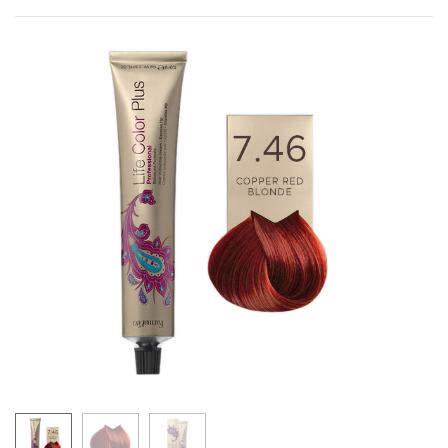
10.7/10.8
LIFE COLOR - BEŽ NIJANSE
5.7/5.8
6.7/6.8
7.7/7.8
8.7/8.8
4.77/4.88
5.77/5.88
6.77/6.88
7.77/7.88
5.71/5.81
6.71/6.81
7.71/7.81
9.12
LIFE COLOR - MAHAGONI NIJANSE
4.5
5.5
6.5
9.5
10.5
LIFE COLOR - BAKARNE NIJANSE