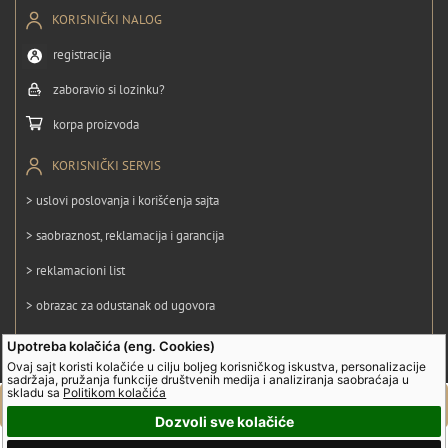
KORISNIČKI NALOG
registracija
zaboravio si lozinku?
korpa proizvoda
KORISNIČKI SERVIS
> uslovi poslovanja i korišćenja sajta
> saobraznost, reklamacija i garancija
> reklamacioni list
> obrazac za odustanak od ugovora
> politika privatnosti
Upotreba kolačića (eng. Cookies)
Ovaj sajt koristi kolačiće u cilju boljeg korisničkog iskustva, personalizacije
> politika kolačića
sadržaja, pružanja funkcije društvenih medija i analiziranja saobraćaja u
skladu sa
Politikom kolačića
Dozvoli sve kolačiće