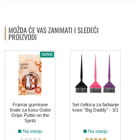
10.21
Pink
7.72/7.82
9.72/9.82
10.72/10.82
10.102
912
10.11
6.12
10.12
8.12
MOŽDA ĆE VAS ZANIMATI I SLEDEĆI
PROIZVODI
LIFE COLOR BOOSTERS
NOVO
0.66
Green
Yellow
Blue
Violet
Red
Framar gumirane
Set četkica za farbanje
šnale za kosu Gator
kose "Big Daddy" - 3/1
Grips Puttin on the
Spritz
Na stanju
Na stanju