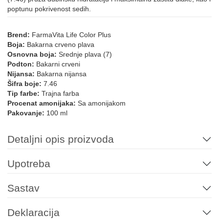
poptunu pokrivenost sedih.
9.22
6.64
7.66
10.021
8.66
9.21
Brend:
FarmaVita Life Color Plus
Boja:
Bakarna crveno plava
Osnovna boja:
Srednje plava (7)
Podton:
Bakarni crveni
6.666
9.26
10.26
Nijansa:
Bakarna nijansa
Šifra boje:
7.46
LIFE COLOR - VEOMA SVETLE NIJANSE
Tip farbe:
Trajna farba
Procenat amonijaka:
Sa amonijakom
Pakovanje:
100 ml
10.00
12.0
12.1
12.122
12.08
12.11
Detaljni opis proizvoda
Upotreba
12.12
12.21
12.021
12.022
LIFE COLOR - MINERALNE NIJANSE
Sastav
Deklaracija