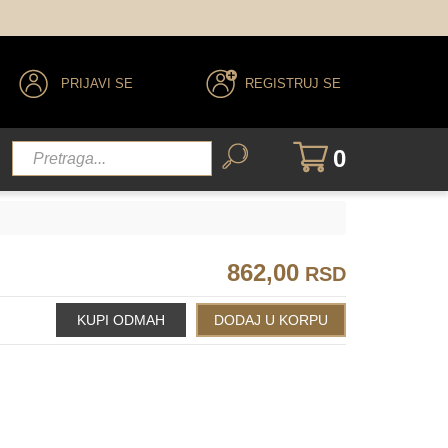
9.1
10.1
PRIJAVI SE
REGISTRUJ SE
0
862,00
RSD
9.3
9.33
6.34
8.34