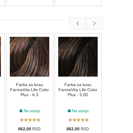
Plavi korektor
Life Color Plu
Na stan
Farba za kosu
Farba za kosu
862,00
R
r
FarmaVita Life Color
FarmaVita Life Color
Plus - 6.3
Plus - 5.00
Na stanju
Na stanju
862,00
862,00
RSD
RSD