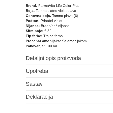
Brend:
FarmaVita Life Color Plus
Boja:
Tamna zlatno violet plava
Osnovna boja:
Tamno plava (6)
Podton:
Prirodni violet
Nijansa:
Braon/bež nijansa
Šifra boje:
6.32
Tip farbe:
Trajna farba
Procenat amonijaka:
Sa amonijakom
Pakovanje:
100 ml
Detaljni opis proizvoda
Upotreba
Sastav
Deklaracija