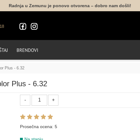
Radnja u Zemunu je ponovo otvorena – dobro nam došli!
1.10
4.1
5.1
6.1
7.1
8.1
18
LIFE COLOR - INTENZIVNE PEPELJASTE NIJANSE
TAJ
BRENDOVI
6.11
7.11
8.11
9.11
or Plus - 6.32
LIFE COLOR - ZLATNE NIJANSE
or Plus - 6.32
4.3
5.3
6.3
7.3
8.3
8.33
10.34
Prosečna ocena:
5
LIFE COLOR - BEŽ HLADNE NIJANSE
Na stanju