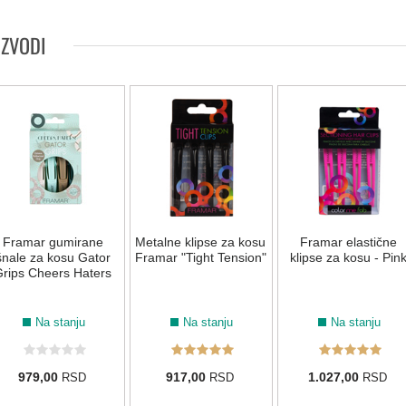
LIFE COLOR - LJUBIČASTE NIJANSE
IZVODI
6.221
6.62
8.221
7.62
6.26
6.66
8.66
9.21
6.666
9.26
10.26
LIFE COLOR - VEOMA SVETLE NIJANSE
Framar gumirane
Metalne klipse za kosu
Framar elastične
šnale za kosu Gator
10.00
Framar "Tight Tension"
12.0
12.1
12.122
klipse za kosu - Pin
12.08
12.1
rips Cheers Haters
LIFE COLOR - MINERALNE NIJANSE
Na stanju
Na stanju
Na stanju
10.21
Pink
7.72/7.82
9.72/9.82
10.72/10.82
10.1
979,00
917,00
1.027,00
RSD
RSD
RSD