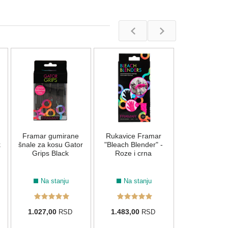
9.22
6.64
7.66
10.021
Nitrilne ruk
Framar Black 
1kom - 
Na stan
Framar gumirane
Rukavice Framar
22,00
RS
k
1
šnale za kosu Gator
12.12
12.21
12.021
"Bleach Blender" -
12.022
Grips Black
Roze i crna
Na stanju
Na stanju
02
912
10.11
6.12
10.12
1.027,00
1.483,00
RSD
RSD