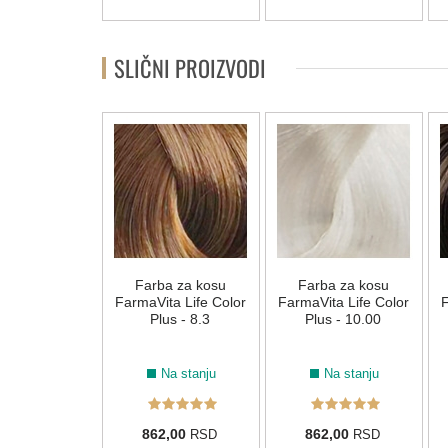
SLIČNI PROIZVODI
permanentna
Farba za kosu
Farba za kosu
kosu Omniplex
FarmaVita Life Color
FarmaVita Life Color
F
 Glow 10.02
Plus - 8.3
Plus - 10.00
Na stanju
Na stanju
Na stanju
0,00
862,00
862,00
RSD
RSD
RSD