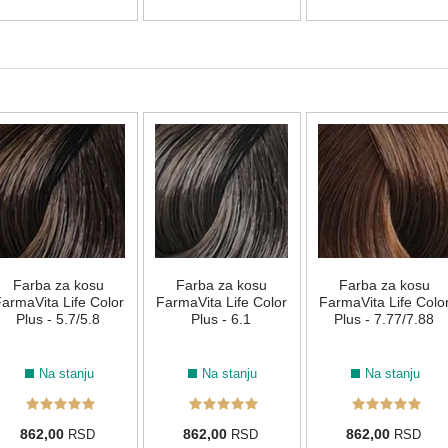
8.12
LIFE COLOR BOOSTERS
0.66
Green
Yellow
Blue
Violet
Red
Farba za kosu
Farba za kosu
Farba za kosu
armaVita Life Color
FarmaVita Life Color
FarmaVita Life Colo
Plus - 5.7/5.8
Plus - 6.1
Plus - 7.77/7.88
Na stanju
Na stanju
Na stanju
862,00
862,00
862,00
RSD
RSD
RSD