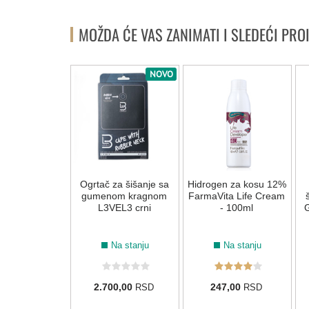
MOŽDA ĆE VAS ZANIMATI I SLEDEĆI PRO
NOVO
NOVO
ica za farbanje
Ogrtač za šišanje sa
Hidrogen za kosu 12%
Big Daddy Pin
gumenom kragnom
FarmaVita Life Cream
il" - 2/1
L3VEL3 crni
- 100ml
G
Na stanju
Na stanju
Na stanju
0,00
2.700,00
247,00
RSD
RSD
RSD