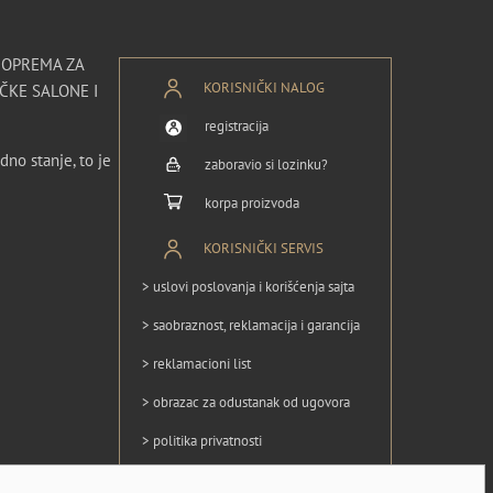
I OPREMA ZA
KORISNIČKI NALOG
ČKE SALONE I
registracija
dno stanje, to je
zaboravio si lozinku?
korpa proizvoda
KORISNIČKI SERVIS
> uslovi poslovanja i korišćenja sajta
> saobraznost, reklamacija i garancija
> reklamacioni list
> obrazac za odustanak od ugovora
> politika privatnosti
> politika kolačića