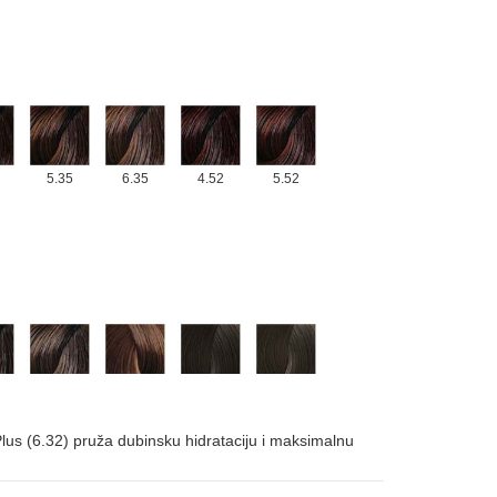
6.15
9.02
10.02
5.35
6.35
4.52
5.52
.88
6.77/6.88
7.77/7.88
5.71/5.81
6.71/6.81
us (6.32) pruža dubinsku hidrataciju i maksimalnu