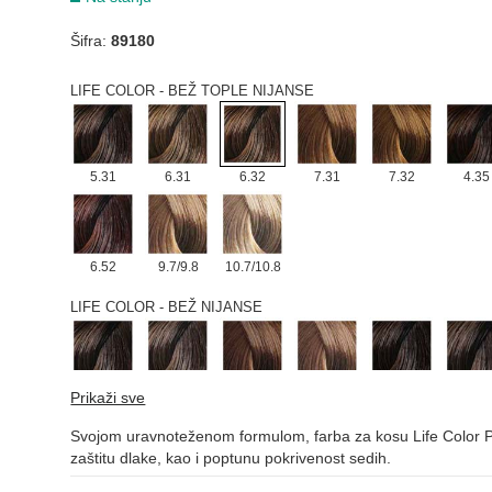
Šifra:
89180
7.13
6.13
8.13
9.13
4.12
5.12
LIFE COLOR - BEŽ TOPLE NIJANSE
5.31
6.31
6.32
7.31
7.32
4.35
6.52
9.7/9.8
10.7/10.8
LIFE COLOR - BEŽ NIJANSE
5.7/5.8
6.7/6.8
7.7/7.8
8.7/8.8
4.77/4.88
5.77/5
Prikaži sve
Svojom uravnoteženom formulom, farba za kosu Life Color Pl
zaštitu dlake, kao i poptunu pokrivenost sedih.
7.71/7.81
9.12