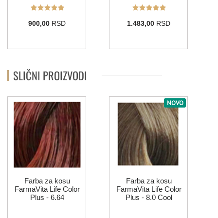
10.21
Pink
7.72/7.82
9.72/9.82
10.72/10.82
10.102
900,00
RSD
1.483,00
RSD
912
10.11
6.12
10.12
8.12
SLIČNI PROIZVODI
LIFE COLOR BOOSTERS
NOVO
0.66
Green
Yellow
Blue
Violet
Red
Farba za kosu
Farba za kosu
FarmaVita Life Color
FarmaVita Life Color
Plus - 6.64
Plus - 8.0 Cool