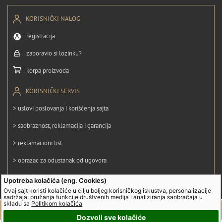
KORISNIČKI NALOG
registracija
zaboravio si lozinku?
korpa proizvoda
KORISNIČKI SERVIS
> uslovi poslovanja i korišćenja sajta
> saobraznost, reklamacija i garancija
> reklamacioni list
> obrazac za odustanak od ugovora
> politika privatnosti
Upotreba kolačića (eng. Cookies)
Ovaj sajt koristi kolačiće u cilju boljeg korisničkog iskustva, personalizacije
> politika kolačića
sadržaja, pružanja funkcije društvenih medija i analiziranja saobraćaja u
skladu sa
Politikom kolačića
Dozvoli sve kolačiće