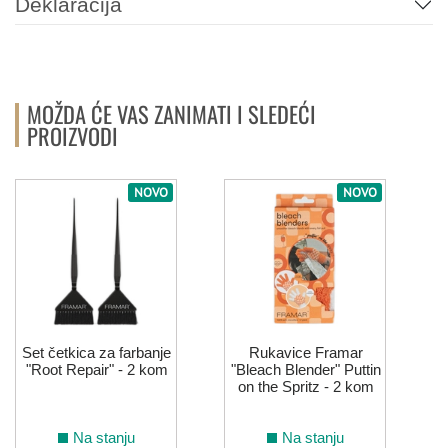
Deklaracija
6.221
6.62
8.221
7.62
6.26
6.66
9.22
6.64
7.66
10.021
8.66
9.21
MOŽDA ĆE VAS ZANIMATI I SLEDEĆI
PROIZVODI
6.666
9.26
10.26
NOVO
NOVO
LIFE COLOR - VEOMA SVETLE NIJANSE
10.00
12.0
12.1
12.122
12.08
12.11
Set četkica za farbanje
Rukavice Framar
"Root Repair" - 2 kom
"Bleach Blender" Puttin
12.12
12.21
12.021
12.022
on the Spritz - 2 kom
LIFE COLOR - MINERALNE NIJANSE
Na stanju
Na stanju