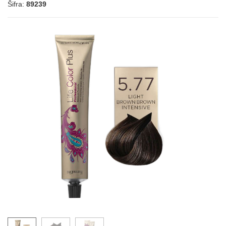
Šifra:
89239
9.3
9.33
6.34
8.34
10.34
LIFE COLOR - BEŽ HLADNE NIJANSE
7.13
6.13
8.13
9.13
4.12
5.12
6.15
9.02
10.02
LIFE COLOR - BEŽ TOPLE NIJANSE
5.31
6.31
6.32
7.31
7.32
4.35