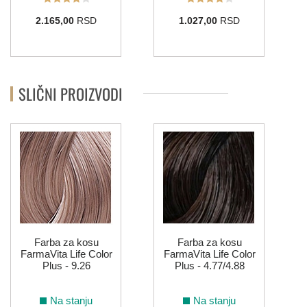
2.165,00
RSD
1.027,00
RSD
4.5
5.5
6.5
9.5
10.5
LIFE COLOR - BAKARNE NIJANSE
SLIČNI PROIZVODI
4.4
5.4
6.4
7.4
8.4
5.43
6.43
7.43
7.44
6.45
7.45
8.45
6.46
7.46
Farba za kosu
Farba za kosu
FarmaVita Life Color
FarmaVita Life Color
Plus - 9.26
Plus - 4.77/4.88
LIFE COLOR - CRVENE NIJANSE
Na stanju
Na stanju