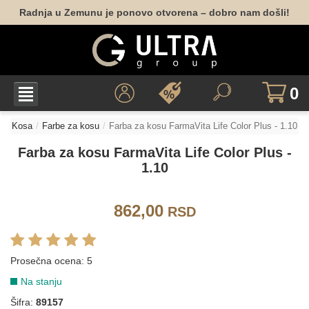
Radnja u Zemunu je ponovo otvorena – dobro nam došli!
0
Kosa
Farbe za kosu
Farba za kosu FarmaVita Life Color Plus - 1.10
Farba za kosu FarmaVita Life Color Plus -
1.10
LIFE COLOR - PRIRODNE NIJANSE
862,00
RSD
1.0
3.0
4.0
5.0
6.0
7.0
Prosečna ocena:
5
Na stanju
8.0
9.0
10.0
Šifra:
89157