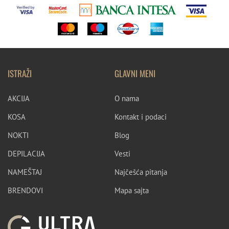
12.12
12.21
12.021
12.022
LIFE COLOR - MINERALNE NIJANSE
ISTRAŽI
GLAVNI MENI
10.21
Pink
7.72/7.82
9.72/9.82
10.72/10.82
10.102
AKCIJA
O nama
KOSA
Kontakt i podaci
912
10.11
6.12
10.12
8.12
NOKTI
Blog
LIFE COLOR BOOSTERS
DEPILACIJA
Vesti
NAMEŠTAJ
Najčešća pitanja
0.66
Green
Yellow
Blue
Violet
Red
BRENDOVI
Mapa sajta