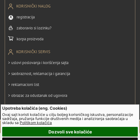
KORISNIČKI NALOG
registracija
zaboravio si lozinku?
korpa proizvoda
KORISNIČKI SERVIS
> uslovi poslovanja i korišćenja sajta
> saobraznost, reklamacija i garancija
> reklamacioni list
> obrazac za odustanak od ugovora
> politika privatnosti
Upotreba kolačića (eng. Cookies)
Ovaj sajt koristi kolačiće u cilju boljeg korisničkog iskustva, personalizacije
> politika kolačića
sadržaja, pružanja funkcije društvenih medija i analiziranja saobraćaja u
skladu sa
Politikom kolačića
Dozvoli sve kolačiće