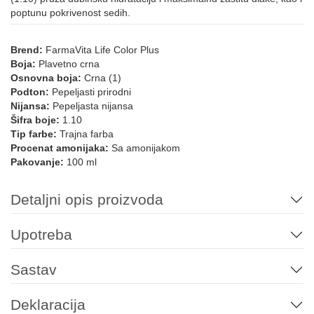
poptunu pokrivenost sedih.
LIFE COLOR - ZLATNE NIJANSE
Brend:
FarmaVita Life Color Plus
Boja:
Plavetno crna
4.3
5.3
6.3
7.3
8.3
8.33
Osnovna boja:
Crna (1)
Podton:
Pepeljasti prirodni
Nijansa:
Pepeljasta nijansa
Šifra boje:
1.10
9.3
9.33
6.34
8.34
10.34
Tip farbe:
Trajna farba
Procenat amonijaka:
Sa amonijakom
LIFE COLOR - BEŽ HLADNE NIJANSE
Pakovanje:
100 ml
Detaljni opis proizvoda
7.13
6.13
8.13
9.13
4.12
5.12
Upotreba
6.15
9.02
10.02
Sastav
LIFE COLOR - BEŽ TOPLE NIJANSE
Deklaracija